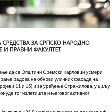
 СРЕДСТВА ЗА СРПСКО НАРОДНО
Е И ПРАВНИ ФАКУЛТЕТ
шење да се Општини Сремски Карловци усмери
ирање радова на обнови уличних фасада на
ројеви 11 и 15) и за уређење Стражилова, у циљу
онуде тог излетишта и његовог активног