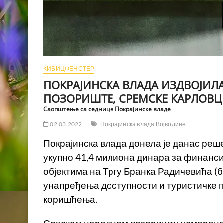
КИБИЦФЕНСТЕР
ПОКРАЈИНСКА ВЛАДА ИЗДВОЈИЛА
ПОЗОРИШТЕ, СРЕМСКЕ КАРЛОВЦ
Саопштење са седнице Покрајинске владе
02.03.2022
Покрајинска влада Војводине
Покрајинска влада донела је данас ре
укупно 41,4 милиона динара за финанс
објектима на Тргу Бранка Радичевића (б
унапређења доступности и туристичке п
коришћења.