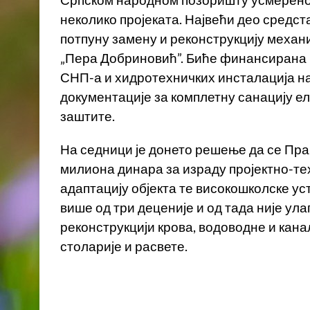
Српском народном позоришту усмерено 
неколико пројеката. Највећи део средст
потпуну замену и реконструкцију механ
„Пера Добриновић”. Биће финансирана 
СНП-а и хидротехничких инсталација на 
документације за комплетну санацију е
заштите.
На седници је донето решење да се Пр
милиона динара за израду пројектно-те
адаптацију објекта те високошколске ус
више од три деценије и од тада није ул
реконструкцији крова, водоводне и кан
столарије и расвете.