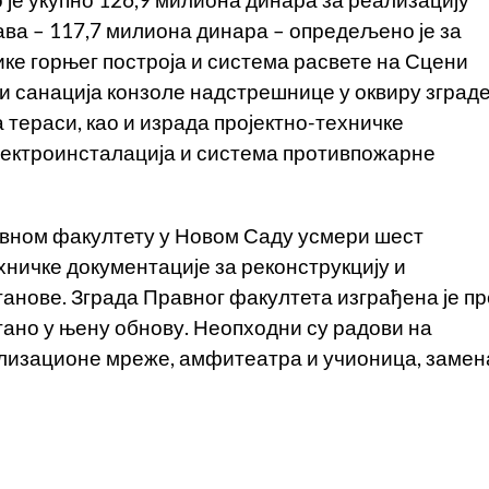
је укупно 126,9 милиона динара за реализацију
ава – 117,7 милиона динара – опредељено је за
ике горњег построја и система расвете на Сцени
и санација конзоле надстрешнице у оквиру зград
тераси, као и израда пројектно-техничке
лектроинсталација и система противпожарне
авном факултету у Новом Саду усмери шест
хничке документације за реконструкцију и
танове. Зграда Правног факултета изграђена је пр
агано у њену обнову. Неопходни су радови на
ализационе мреже, амфитеатра и учионица, замен