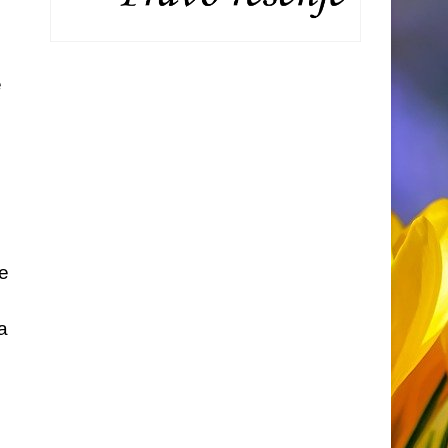
е
е
а