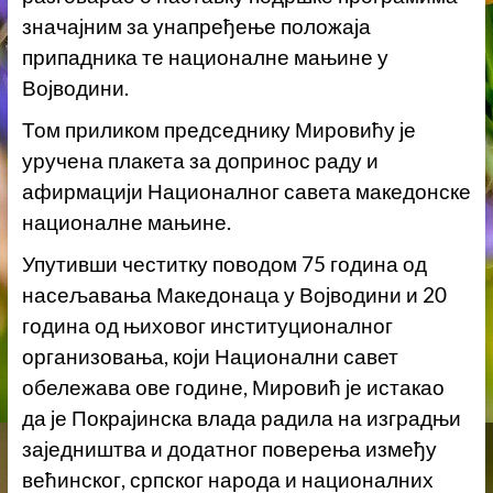
значајним за унапређење положаја
припадника те националне мањине у
Војводини.
Том приликом председнику Мировићу је
уручена плакета за допринос раду и
афирмацији Националног савета македонске
националне мањине.
Упутивши честитку поводом 75 година од
насељавања Македонаца у Војводини и 20
година од њиховог институционалног
организовања, који Национални савет
обележава ове године, Мировић је истакао
да је Покрајинска влада радила на изградњи
заједништва и додатног поверења између
већинског, српског народа и националних