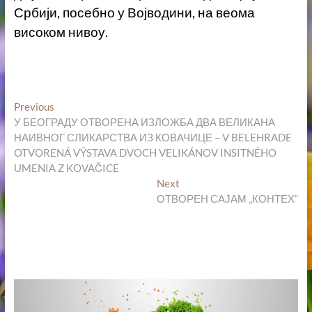
Србији, посебно у Војводини, на веома
високом нивоу.
Кретање
Previous
Previous
post:
У БЕОГРАДУ ОТВОРЕНА ИЗЛОЖБА ДВА ВЕЛИКАНА
чланка
НАИВНОГ СЛИКАРСТВА ИЗ КОВАЧИЦЕ – V BELEHRADE
OTVORENÁ VÝSTAVA DVOCH VELIKÁNOV INSITNÉHO
UMENIA Z KOVAČICE
Next
Next
post:
ОТВОРЕН САЈАМ „КОНТЕХ“