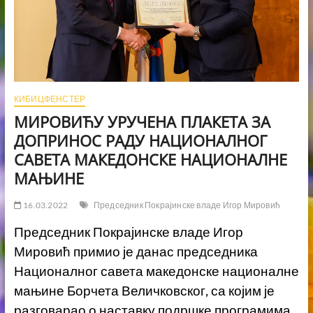
КИБИЦФЕНСТЕР
МИРОВИЋУ УРУЧЕНА ПЛАКЕТА ЗА
ДОПРИНОС РАДУ НАЦИОНАЛНОГ
САВЕТА МАКЕДОНСКЕ НАЦИОНАЛНЕ
МАЊИНЕ
16.03.2022
Председник Покрајинске владе Игор Мировић
Председник Покрајинске владе Игор
Мировић примио је данас председника
Националног савета македонске националне
мањине Борчета Величковског, са којим је
разговарао о наставку подршке програмима