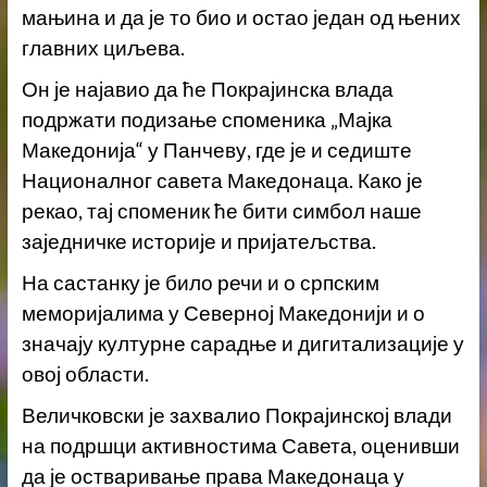
мањина и да је то био и остао један од њених
главних циљева.
Он је најавио да ће Покрајинска влада
подржати подизање споменика „Мајка
Македонија“ у Панчеву, где је и седиште
Националног савета Македонаца. Како је
рекао, тај споменик ће бити симбол наше
заједничке историје и пријатељства.
На састанку је било речи и о српским
меморијалима у Северној Македонији и о
значају културне сарадње и дигитализације у
овој области.
Величковски је захвалио Покрајинској влади
на подршци активностима Савета, оценивши
да је остваривање права Македонаца у