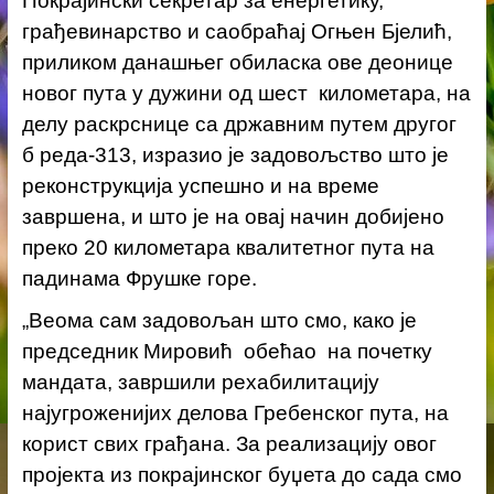
Покрајински секретар за енергетику,
грађевинарство и саобраћај Огњен Бјелић,
приликом данашњег обиласка ове деонице
новог пута у дужини од шест километара, на
делу раскрснице са државним путем другог
б реда-313, изразио је задовољство што је
реконструкција успешно и на време
завршена, и што је на овај начин добијено
преко 20 километара квалитетног пута на
падинама Фрушке горе.
„Веома сам задовољан што смо, како је
председник Мировић обећао на почетку
мандата, завршили рехабилитацију
најугроженијих делова Гребенског пута, на
корист свих грађана. За реализацију овог
пројекта из покрајинског буџета до сада смо