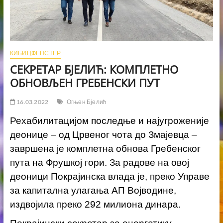
КИБИЦФЕНСТЕР
СЕКРЕТАР БЈЕЛИЋ: КОМПЛЕТНО
ОБНОВЉЕН ГРЕБЕНСКИ ПУТ
16.03.2022
Огњен Бјелић
Рехабилитацијом последње и најугроженије
деонице – од Црвеног чота до Змајевца –
завршена је комплетна обнова Гребенског
пута на Фрушкој гори. За радове на овој
деоници Покрајинска влада је, преко Управе
за капитална улагања АП Војводине,
издвојила преко 292 милиона динара.