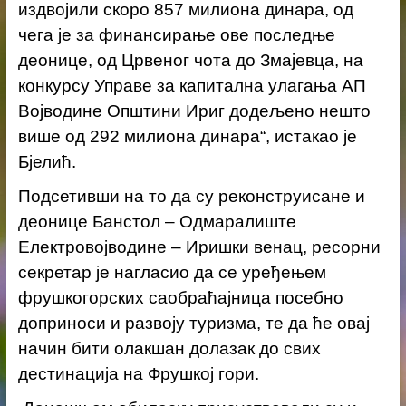
издвојили скоро 857 милиона динара, од
чега је за финансирање ове последње
деонице, од Црвеног чота до Змајевца, на
конкурсу Управе за капитална улагања АП
Војводине Општини Ириг додељено нешто
више од 292 милиона динара“, истакао је
Бјелић.
Подсетивши на то да су реконструисане и
деонице Банстол – Одмаралиште
Електровојводине – Иришки венац, ресорни
секретар је нагласио да се уређењем
фрушкогорских саобраћајница посебно
доприноси и развоју туризма, те да ће овај
начин бити олакшан долазак до свих
дестинација на Фрушкој гори.