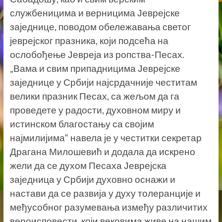
службеницима и верницима Јеврејске
заједнице, поводом обележавања светог
јеврејског празника, који подсећа на
ослобођење Јевреја из ропства-Песах.
„Вама и свим припадницима Јеврејске
заједнице у Србији најсрдачније честитам
велики празник Песах, са жељом да га
проведете у радости, духовном миру и
истинском благостању са својим
најмилијима“ навела је у честитки секретар
Драгана Милошевић и додала да искрено
жели да се духом Песаха Јеврејска
заједница у Србији духовно оснажи и
настави да се развија у духу толеранције и
међусобног разумевања између различитих
вероисповести, који вековима живе на нашим