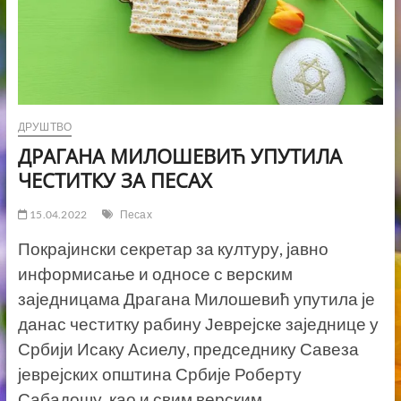
ДРУШТВО
ДРАГАНА МИЛОШЕВИЋ УПУТИЛА
ЧЕСТИТКУ ЗА ПЕСАХ
15.04.2022
Песах
Покрајински секретар за културу, јавно
информисање и односе с верским
заједницама Драгана Милошевић упутила је
данас честитку рабину Јеврејске заједнице у
Србији Исаку Асиелу, председнику Савеза
јеврејских општина Србије Роберту
Сабадошу, као и свим верским