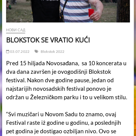
НОВИ САД
BLOKSTOK SE VRATIO KUĆI
03.07.2022
Blokstok 2022
Pred 15 hiljada Novosađana, sa 10 koncerata u
dva dana završen je ovogodišnji Blokstok
festival. Nakon dve godine pause, jedan od
najstarijih novosadskih festival ponovo je
održan u Železničkom parku i to u velikom stilu.
“Svi muzičari u Novom Sadu to znamo, ovaj
Festival raste iż godine u godinu, a poslednjih
pet godina je dostigao ozbiljan nivo. Ovo se