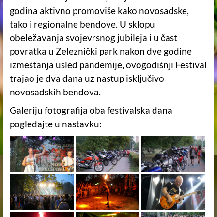
godina aktivno promoviše kako novosadske,
tako i regionalne bendove. U sklopu
obeležavanja svojevrsnog jubileja i u čast
povratka u Železnički park nakon dve godine
izmeštanja usled pandemije, ovogodišnji Festival
trajao je dva dana uz nastup isključivo
novosadskih bendova.
Galeriju fotografija oba festivalska dana
pogledajte u nastavku: