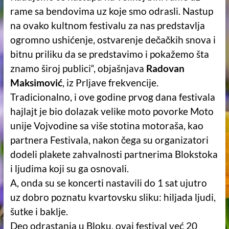
rame sa bendovima uz koje smo odrasli. Nastup
na ovako kultnom festivalu za nas predstavlja
ogromno ushićenje, ostvarenje dečačkih snova i
bitnu priliku da se predstavimo i pokažemo šta
znamo široj publici“, objašnjava
Radovan
Maksimović
, iz Prljave frekvencije.
Tradicionalno, i ove godine prvog dana festivala
hajlajt je bio dolazak velike moto povorke Moto
unije Vojvodine sa više stotina motoraša, kao
partnera Festivala, nakon čega su organizatori
dodeli plakete zahvalnosti partnerima Blokstoka
i ljudima koji su ga osnovali.
A, onda su se koncerti nastavili do 1 sat ujutro
uz dobro poznatu kvartovsku sliku: hiljada ljudi,
šutke i baklje.
Deo odrastanja u Bloku, ovaj festival već 20