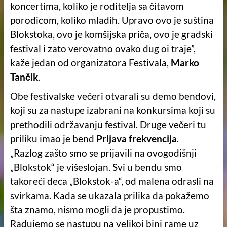
koncertima, koliko je roditelja sa čitavom
porodicom, koliko mladih. Upravo ovo je suština
Blokstoka, ovo je komšijska priča, ovo je gradski
festival i zato verovatno ovako dug oi traje”,
kaže jedan od organizatora Festivala,
Marko
Tančik
.
Obe festivalske večeri otvarali su demo bendovi,
koji su za nastupe izabrani na konkursima koji su
prethodili održavanju festival. Druge večeri tu
priliku imao je bend
Prljava frekvencija
.
„Razlog zašto smo se prijavili na ovogodišnji
„Blokstok“ je višeslojan. Svi u bendu smo
takoreći deca „Blokstok-a“, od malena odrasli na
svirkama. Kada se ukazala prilika da pokažemo
šta znamo, nismo mogli da je propustimo.
Radujemo se nastupu na velikoj bini rame uz