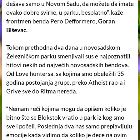
dešava samo u Novom Sadu, da možete da imate
ovako dobre svirke, u parku, besplatno”, kaže
frontmen benda Pero Defformero,
Goran
Biševac.
Tokom prethodna dva dana u novosadskom
Železničkom parku smenjivali sus e najpoznatiji
hitovi nekih od najvećih novosadskih bendova.
Od Love huntersa, sa kojima smo obeležili 35
godina postojanja grupe, preko Atheist rap-a i
Grive sve do Ritma nereda.
“Nemam reči kojima mogu da opišem koliko je
bitno što se Blokstok vratio u park iz kog smo
sve i počeli. Poslednja dva nas samo preplavljuju
emocije kada vidimo da koliko je dece na ovim