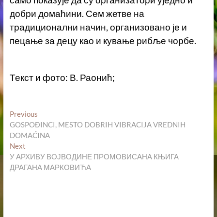
добри домаћини. Сем жетве на
традиционални начин, организовано је и
пецање за децу као и кување рибље чорбе.
Текст и фото: В. Раонић;
Кретање
Previous
Previous
post:
GOSPOĐINCI, MESTO DOBRIH VIBRACIJA VREDNIH
чланка
DOMAĆINA
Next
Next
post:
У АРХИВУ ВОЈВОДИНЕ ПРОМОВИСАНА КЊИГА
ДРАГАНА МАРКОВИЋА