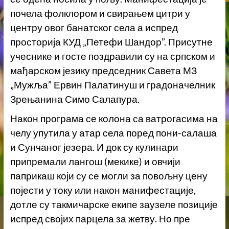
почела фолклором и свирањем цитри у
центру овог банатског села а испред
просторија КУД „Петефи Шандор”. Присутне
учеснике и госте поздравили су на српском и
мађарском језику председник Савета МЗ
„Мужља” Ервин Палатинуш и градоначелник
Зрењанина Симо Салапура.
Након програма се колона са ватрогасима на
челу упутила у атар села поред пони-салаша
и Сунчаног језера. И док су кулинари
припремали лангош (мекике) и овчији
паприкаш који су се могли за повољну цену
појести у току или након манифестације,
дотле су такмичарске екипе заузеле позиције
испред својих парцела за жетву. Но пре