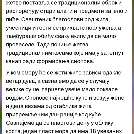
жетве поставља се традиционални оброк и
распоређују стари алати и предмети за јело и
пиће. Свештеник благослови род жита,
учесници и гости се прихвате послужења а
тамбураши обиђу сваку екипу да се мало
провеселе. Тада почиње жетва
традиционалним косама које имају затегнут
канап ради формирања снопова.
У ком смеру ће се жети жито зависи одакле
ветар дува, а сазнајемо да се у случају
велике суше, парцеле увече мало поквасе
водом. Снопове најчешће купе и везују жене
и деца везама од стаблика жита
припремљеним дан раније код куће.
Сазнајемо да се пластови дену у облику
крста, један пласт мора да има 18 увезаних