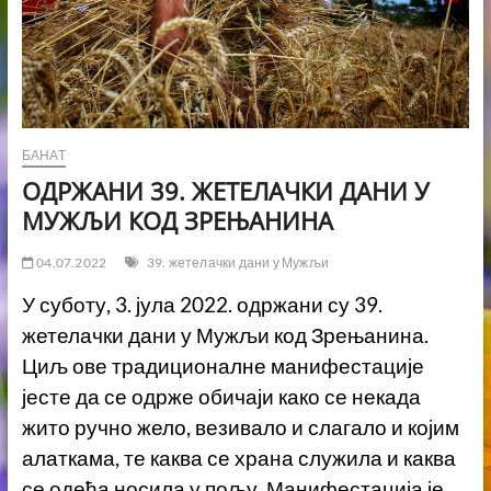
БАНАТ
ОДРЖАНИ 39. ЖЕТЕЛАЧКИ ДАНИ У
МУЖЉИ КОД ЗРЕЊАНИНА
04.07.2022
39. жетелачки дани у Мужљи
У суботу, 3. јула 2022. одржани су 39.
жетелачки дани у Мужљи код Зрењанина.
Циљ ове традиционалне манифестације
јесте да се одрже обичаји како се некада
жито ручно жело, везивало и слагало и којим
алаткама, те каква се храна служила и каква
се одећа носила у пољу. Манифестација је