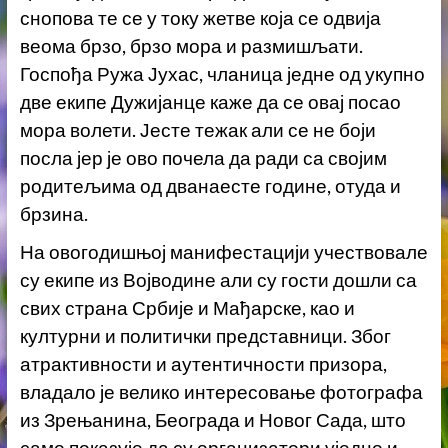
снопова те се у току жетве која се одвија
веома брзо, брзо мора и размишљати.
Госпођа Ружа Јухас, чланица једне од укупно
две екипе Дужијанце каже да се овај посао
мора волети. Јесте тежак али се не боји
посла јер је ово почела да ради са својим
родитељима од дванаесте године, отуда и
брзина.
На овогодишњој манифестацији учествовале
су екипе из Војводине али су гости дошли са
свих страна Србије и Мађарске, као и
културни и политички представници. Због
атрактивности и аутентичности призора,
владало је велико интересовање фотографа
из Зрењанина, Београда и Новог Сада, што
само показује да су организатори уједно и