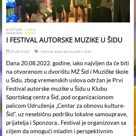
КУЛТУРА
СРЕМ
I FESTIVAL AUTORSKE MUZIKE U ŠIDU
23.08.2022
Festival autorske muzike u Šidu
Dana 20.08.2022. godine, iako najvljen da će biti
na otvorenom u dvorištu MZ Šid i Muzičke škole
u Šidu, zbog vremenskih uslova održan je Prvi
Festival autorske muzike u Šidu u Klubu
Sportskog centra Šid, pod organizacionom
palicom Udruženja „Centar za obnovu kulture-
Šid“, uz nesebičnu podršku lokalne samouprave,
prijatelja i Sponzora.. Festival je organizovan sa
ciljem da omogući mladim i perspektivnim