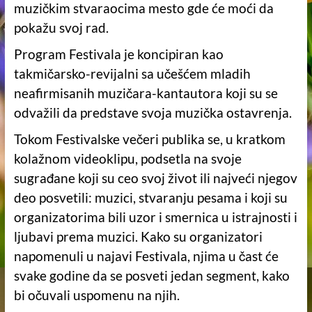
muzičkim stvaraocima mesto gde će moći da
pokažu svoj rad.
Program Festivala je koncipiran kao
takmičarsko-revijalni sa učešćem mladih
neafirmisanih muzičara-kantautora koji su se
odvažili da predstave svoja muzička ostavrenja.
Tokom Festivalske večeri publika se, u kratkom
kolažnom videoklipu, podsetla na svoje
sugrađane koji su ceo svoj život ili najveći njegov
deo posvetili: muzici, stvaranju pesama i koji su
organizatorima bili uzor i smernica u istrajnosti i
ljubavi prema muzici. Kako su organizatori
napomenuli u najavi Festivala, njima u čast će
svake godine da se posveti jedan segment, kako
bi očuvali uspomenu na njih.