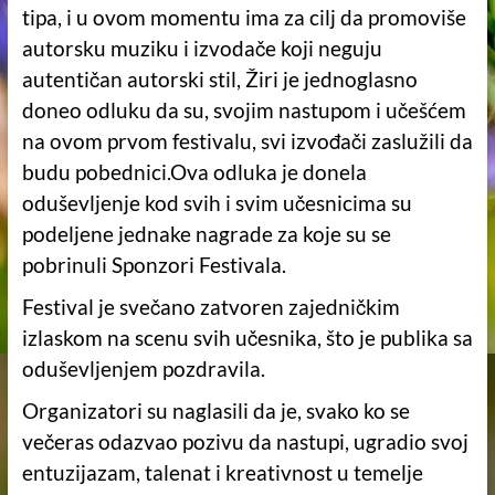
tipa, i u ovom momentu ima za cilj da promoviše
autorsku muziku i izvodače koji neguju
autentičan autorski stil, Žiri je jednoglasno
doneo odluku da su, svojim nastupom i učešćem
na ovom prvom festivalu, svi izvođači zaslužili da
budu pobednici.Ova odluka je donela
oduševljenje kod svih i svim učesnicima su
podeljene jednake nagrade za koje su se
pobrinuli Sponzori Festivala.
Festival je svečano zatvoren zajedničkim
izlaskom na scenu svih učesnika, što je publika sa
oduševljenjem pozdravila.
Organizatori su naglasili da je, svako ko se
večeras odazvao pozivu da nastupi, ugradio svoj
entuzijazam, talenat i kreativnost u temelje