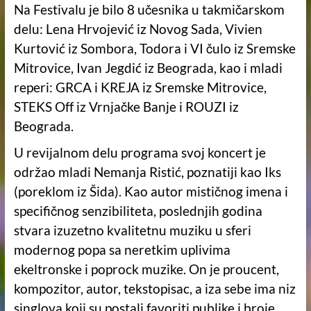
Na Festivalu je bilo 8 učesnika u takmičarskom
delu: Lena Hrvojević iz Novog Sada, Vivien
Kurtović iz Sombora, Todora i VI čulo iz Sremske
Mitrovice, Ivan Jegdić iz Beograda, kao i mladi
reperi: GRCA i KREJA iz Sremske Mitrovice,
STEKS Off iz Vrnjačke Banje i ROUZI iz
Beograda.
U revijalnom delu programa svoj koncert je
održao mladi Nemanja Ristić, poznatiji kao Iks
(poreklom iz Šida). Kao autor mističnog imena i
specifičnog senzibiliteta, poslednjih godina
stvara izuzetno kvalitetnu muziku u sferi
modernog popa sa neretkim uplivima
ekeltronske i poprock muzike. On je proucent,
kompozitor, autor, tekstopisac, a iza sebe ima niz
singlova koji su postali favoriti publike i broje