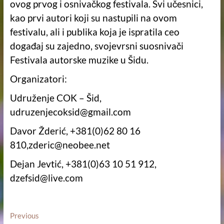
ovog prvog i osnivačkog festivala. Svi učesnici,
kao prvi autori koji su nastupili na ovom
festivalu, ali i publika koja je ispratila ceo
događaj su zajedno, svojevrsni suosnivači
Festivala autorske muzike u Šidu.
Organizatori:
Udruženje COK – Šid,
udruzenjecoksid@gmail.com
Davor Žderić, +381(0)62 80 16
810,zderic@neobee.net
Dejan Jevtić, +381(0)63 10 51 912,
dzefsid@live.com
Кретање
Previous
Previous