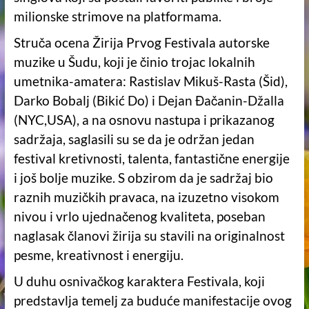
milionske strimove na platformama.
Struča ocena Žirija Prvog Festivala autorske
muzike u Šudu, koji je činio trojac lokalnih
umetnika-amatera: Rastislav Mikuš-Rasta (Šid),
Darko Bobalj (Bikić Do) i Dejan Đačanin-Džalla
(NYC,USA), a na osnovu nastupa i prikazanog
sadržaja, saglasili su se da je održan jedan
festival kretivnosti, talenta, fantastične energije
i još bolje muzike. S obzirom da je sadržaj bio
raznih muzičkih pravaca, na izuzetno visokom
nivou i vrlo ujednačenog kvaliteta, poseban
naglasak članovi žirija su stavili na originalnost
pesme, kreativnost i energiju.
U duhu osnivačkog karaktera Festivala, koji
predstavlja temelj za buduće manifestacije ovog