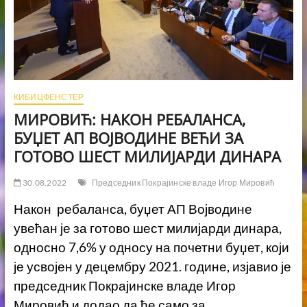
КИБИЦФЕНСТЕР
МИРОВИЋ: НАКОН РЕБАЛАНСА,
БУЏЕТ АП ВОЈВОДИНЕ ВЕЋИ ЗА
ГОТОВО ШЕСТ МИЛИЈАРДИ ДИНАРА
30.08.2022
Председник Покрајинске владе Игор Мировић
Након ребаланса, буџет АП Војводине
увећан је за готово шест милијарди динара,
односно 7,6% у односу на почетни буџет, који
је усвојен у децембру 2021. године, изјавио је
председник Покрајинске владе Игор
Мировић и додао да ће само за