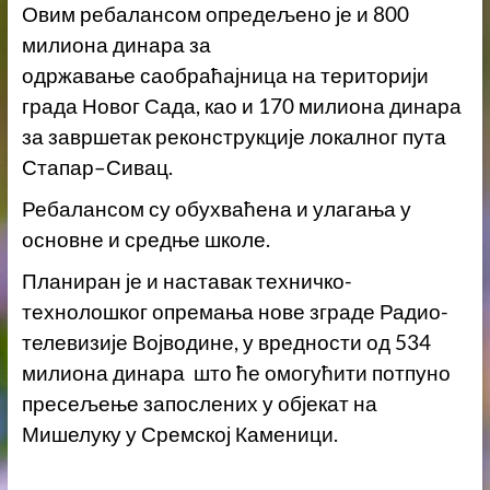
Овим ребалансом опредељено је и 800
милиона динара за
одржавање саобраћајница на територији
града Новог Сада, као и 170 милиона динара
за завршетак реконструкције локалног пута
Стапар–Сивац.
Ребалансом су обухваћена и улагања у
основне и средње школе.
Планиран је и наставак техничко-
технолошког опремања нове зграде Радио-
телевизије Војводине, у вредности од 534
милиона динара што ће омогућити потпуно
пресељење запослених у објекат на
Мишелуку у Сремској Каменици.