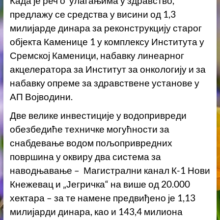
Када је реч о улагањима у здравство,
предлажу се средства у висини од 1,3
милијарде динара за реконструкцију старог
објекта Каменице 1 у комплексу Института у
Сремској Каменици, набавку линеарног
акцелератора за Институт за онкологију и за
набавку опреме за здравствене установе у
АП Војводини.
Две велике инвестиције у водопривреди
обезбедиће техничке могућности за
снабдевање водом пољопривредних
површина у оквиру два система за
наводњавање – Магистрални канал К-1 Нови
Кнежевац и „Јегричка“ на више од 20.000
хектара – за те намене предвиђено је 1,13
милијарди динара, као и 143,4 милиона