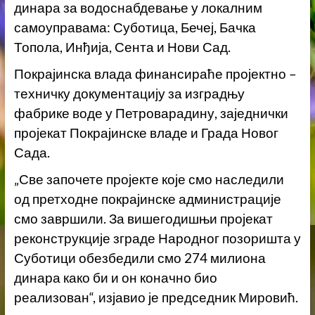
динара за водоснабдевање у локалним
самоуправама: Суботица, Бечеј, Бачка
Топола, Инђија, Сента и Нови Сад.
Покрајинска влада финансираће пројектно –
техничку документацију за изградњу
фабрике воде у Петроварадину, заједнички
пројекат Покрајинске владе и Града Новог
Сада.
„Све започете пројекте које смо наследили
од претходне покрајинске администрације
смо завршили. За вишегодишњи пројекат
реконструкције зграде Народног позоришта у
Суботици обезбедили смо 274 милиона
динара како би и он коначно био
реализован“, изјавио је председник Мировић.