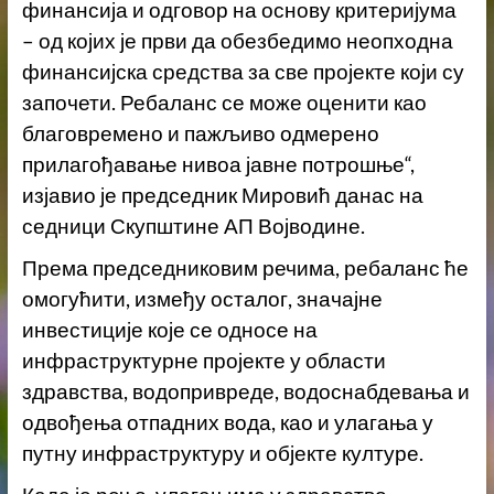
финансија и одговор на основу критеријума
– од којих је први да обезбедимо неопходна
финансијска средства за све пројекте који су
започети. Ребаланс се може оценити као
благовремено и пажљиво одмерено
прилагођавање нивоа јавне потрошње“,
изјавио је председник Мировић данас на
седници Скупштине АП Војводине.
Према председниковим речима, ребаланс ће
омогућити, између осталог, значајне
инвестиције које се односе на
инфраструктурне пројекте у области
здравства, водопривреде, водоснабдевања и
одвођења отпадних вода, као и улагања у
путну инфраструктуру и објекте културе.