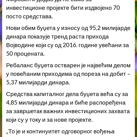
инвестиционе пројекте бити издвојено 70
посто средстава.
Нови обим буџета у износу од 95,2 милијарде
динара показује тренд раста прихода
Војводине који су од 2016. године увећани за
50 процената.
Ребаланс буџета остварен је највећим делом
у повећаним приходима од пореза на добит –
5,37 милијарди динара.
Средства капиталног дела буџета већа су за
4,85 милијарди динара и биће распоређена
за завршетак важних инвестиционих захвата
који су у току и за нове пројекте.
„То је и континуитет одговорног вођења