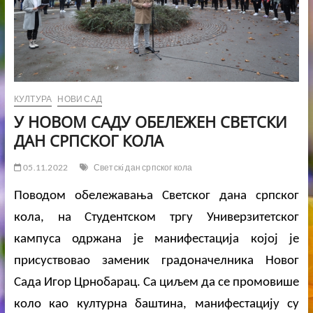
КУЛТУРА
НОВИ САД
У НОВОМ САДУ ОБЕЛЕЖЕН СВЕТСКИ
ДАН СРПСКОГ КОЛА
05.11.2022
Светскi дан српског кола
Поводом обележавања Светског дана српског
кола, на Студентском тргу Универзитетског
кампуса одржана је манифестација којој је
присуствовао заменик градоначелника Новог
Сада Игор Црнобарац. Са циљем да се промовише
коло као културна баштина, манифестацију су