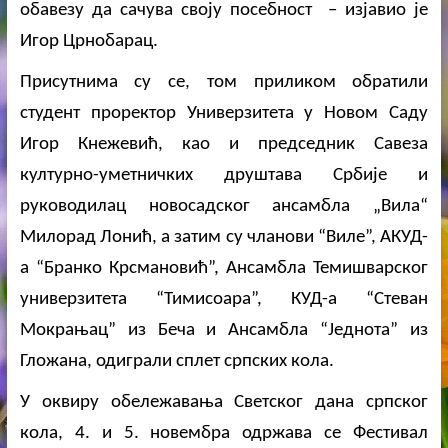
обавезу да сачува своју посебност – изјавио је
Игор Црнобарац
.
Присутнима су се, том приликом обратили
студент проректор Универзитета у Новом Саду
Игор Кнежевић, као и председник Савеза
културно-уметничких друштава Србије и
руководилац новосадског ансамбла „Вила“
Милорад Лонић, а затим су чланови “Виле”, АКУД-
а “Бранко Крсмановић”, Ансамбла Темишварског
универзитета “Тимисоара”, КУД-а “Стеван
Мокрањац” из Беча и Ансамбла “Једнота” из
Гложана, одиграли сплет српских кола.
У оквиру обележавања Светског дана српског
кола, 4. и 5. новембра одржава се Фестивал