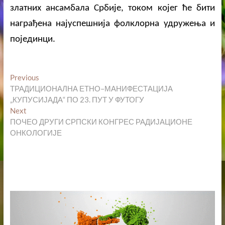
златних ансамбала Србије, током којег ће бити
награђена најуспешнија фолклорна удружења и
појединци.
Кретање
Previous
Previous
post:
ТРАДИЦИОНАЛНА ЕТНО–МАНИФЕСТАЦИЈА
чланка
„КУПУСИЈАДА“ ПО 23. ПУТ У ФУТОГУ
Next
Next
post:
ПОЧЕО ДРУГИ СРПСКИ КОНГРЕС РАДИЈАЦИОНЕ
ОНКОЛОГИЈЕ