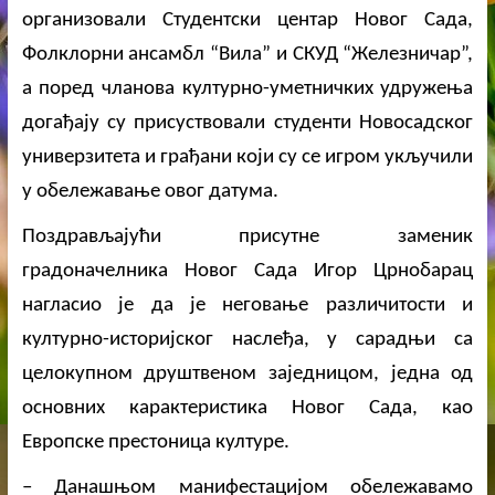
организовали Студентски центар Новог Сада,
Фолклорни ансамбл “Вила” и СКУД “Железничар”,
а поред чланова културно-уметничких удружења
догађају су присуствовали студенти Новосадског
универзитета и грађани који су се игром укључили
у обележавање овог датума.
Поздрављајући присутне заменик
градоначелника Новог Сада Игор Црнобарац
нагласио је да је неговање различитости и
културно-историјског наслеђа, у сарадњи са
целокупном друштвеном заједницом, једна од
основних карактеристика Новог Сада, као
Европске престоница културе.
– Данашњом манифестацијом обележавамо