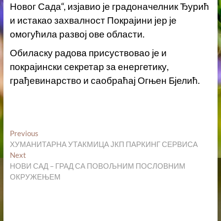
Новог Сада“, изјавио је градоначелник Ђурић
и истакао захвалност Покрајини јер је
омогућила развој ове области.
Обиласку радова присуствовао је и
покрајински секретар за енергетику,
грађевинарство и саобраћај Огњен Бјелић.
Кретање
Previous
Previous
post:
ХУМАНИТАРНА УТАКМИЦА ЈКП ПАРКИНГ СЕРВИСА
чланка
Next
Next
post:
НОВИ САД – ГРАД СА ПОВОЉНИМ ПОСЛОВНИМ
ОКРУЖЕЊЕМ