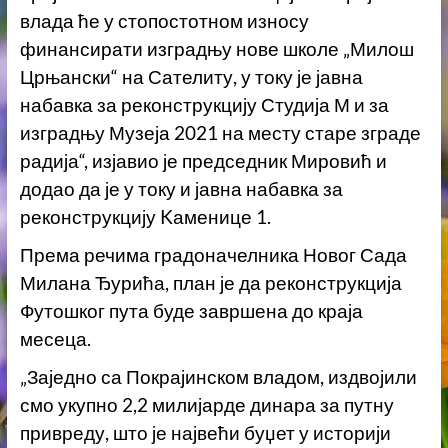
влада ће у стопостотном износу
финансирати изградњу нове школе „Милош
Црњански“ на Сателиту, у току је јавна
набавка за реконструкцију Студија М и за
изградњу Музеја 2021 на месту старе зграде
радија“, изјавио је председник Мировић и
додао да је у току и јавна набавка за
реконструкцију Kаменице 1.
Према речима градоначелника Новог Сада
Милана Ђурића, план је да реконструкција
Футошког пута буде завршена до краја
месеца.
„Заједно са Покрајинском владом, издвојили
смо укупно 2,2 милијарде динара за путну
привреду, што је највећи буџет у историји