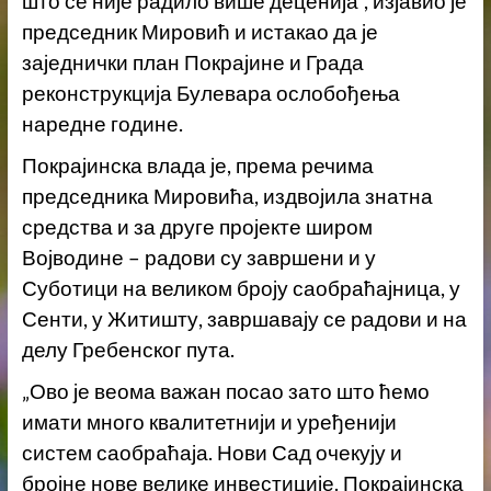
што се није радило више деценија“, изјавио је
председник Мировић и истакао да је
заједнички план Покрајине и Града
реконструкција Булевара ослобођења
наредне године.
Покрајинска влада је, према речима
председника Мировића, издвојила знатна
средства и за друге пројекте широм
Војводине – радови су завршени и у
Суботици на великом броју саобраћајница, у
Сенти, у Житишту, завршавају се радови и на
делу Гребенског пута.
„Ово је веома важан посао зато што ћемо
имати много квалитетнији и уређенији
систем саобраћаја. Нови Сад очекују и
бројне нове велике инвестиције. Покрајинска