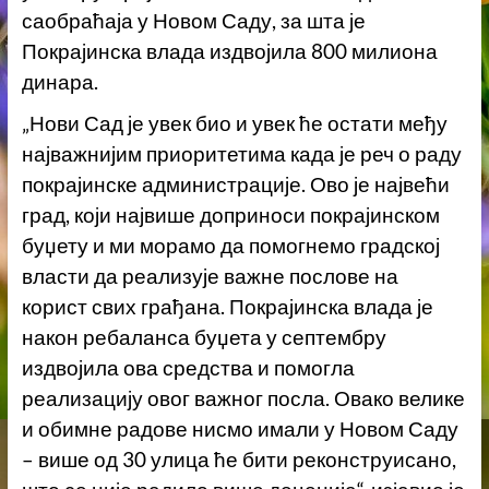
саобраћаја у Новом Саду, за шта је
Покрајинска влада издвојила 800 милиона
динара.
„Нови Сад је увек био и увек ће остати међу
најважнијим приоритетима када је реч о раду
покрајинске администрације. Ово је највећи
град, који највише доприноси покрајинском
буџету и ми морамо да помогнемо градској
власти да реализује важне послове на
корист свих грађана. Покрајинска влада је
након ребаланса буџета у септембру
издвојила ова средства и помогла
реализацију овог важног посла. Овако велике
и обимне радове нисмо имали у Новом Саду
– више од 30 улица ће бити реконструисано,