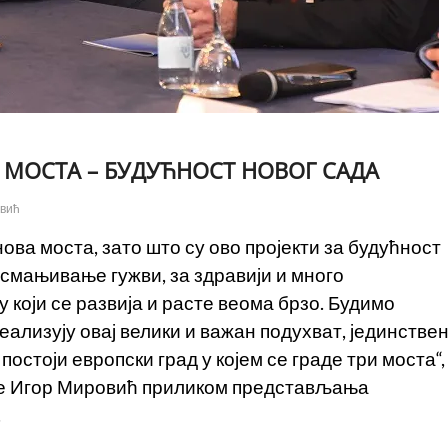
 МОСТА – БУДУЋНОСТ НОВОГ САДА
овић
ова моста, зато што су ово пројекти за будућност
 смањивање гужви, за здравији и много
 који се развија и расте веома брзо. Будимо
еализују овај велики и важан подухват, јединстве
постоји европски град у којем се граде три моста“,
аде Игор Мировић приликом представљања
.