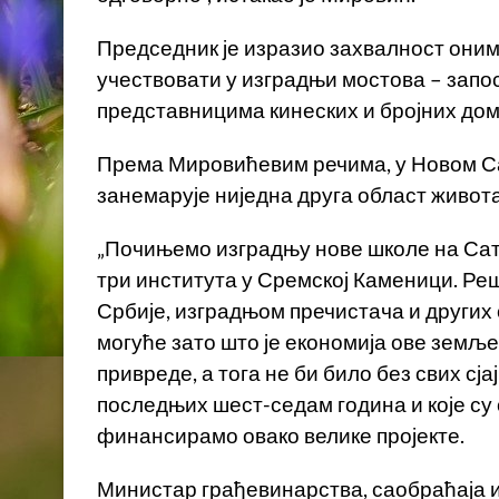
Председник је изразио захвалност онима
учествовати у изградњи мостова – запо
представницима кинеских и бројних дом
Према Мировићевим речима, у Новом Сад
занемарује ниједна друга област живота
„Почињемо изградњу нове школе на Сате
три института у Сремској Каменици. Ре
Србије, изградњом пречистача и других с
могуће зато што је економија ове земље
привреде, а тога не би било без свих сја
последњих шест-седам година и које су с
финансирамо овако велике пројекте.
Министар грађевинарства, саобраћаја и 