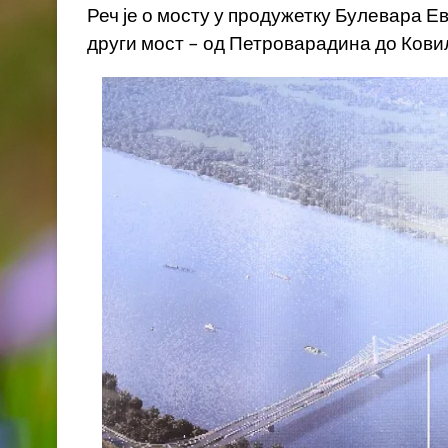
Реч је о мосту у продужетку Булевара Ев
други мост – од Петроварадина до Кови