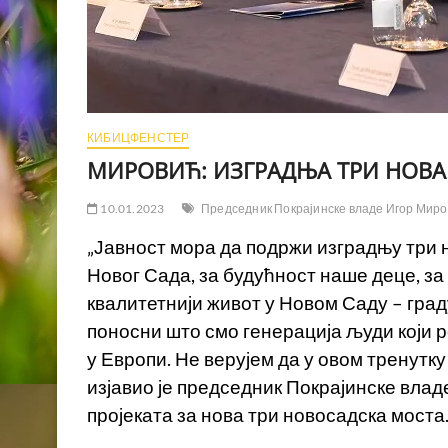
КИБИЦФЕНСТЕР
МИРОВИЋ: ИЗГРАДЊА ТРИ НОВА
10.01.2023
Председник Покрајинске владе Игор Мир
„Јавност мора да подржи изградњу три н
Новог Сада, за будућност наше деце, за
квалитетнији живот у Новом Саду – граду
поносни што смо генерација људи који р
у Европи. Не верујем да у овом тренутку 
изјавио је председник Покрајинске вл
пројеката за нова три новосадска моста