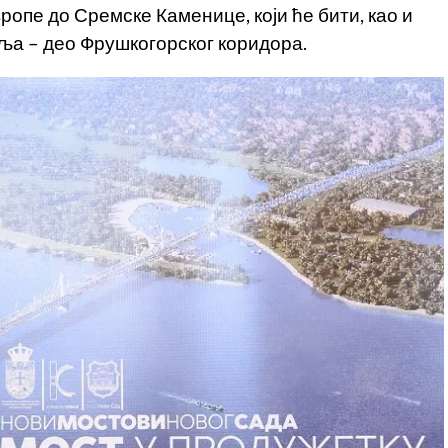
ропе до Сремске Каменице, који ће бити, као и
ља – део Фрушкогорског коридора.