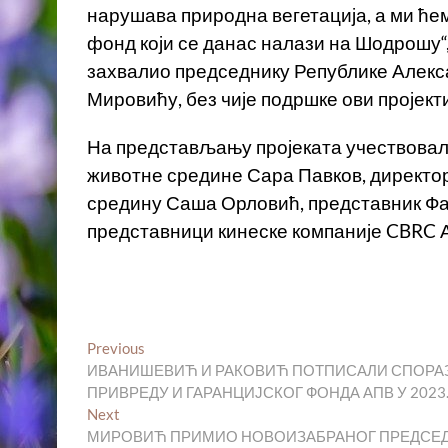
нарушава природна вегетација, а ми ће
фонд који се данас налази на Шодрошу“,
захвалио председнику Републике Алекс
Мировићу, без чије подршке ови пројекти
На представљању пројеката учествовал
животне средине Сара Павков, директор
средину Саша Орловић, представник Фак
представници кинеске компаније CBRC 
Кретање
Previous
Previous
post:
ИВАНИШЕВИЋ И РАКОВИЋ ПОТПИСАЛИ СПОРАЗ
чланка
ПРИВРЕДУ И ГАРАНЦИЈСКОГ ФОНДА АПВ У 2023
Next
Next
post:
МИРОВИЋ ПРИМИО НОВОИЗАБРАНОГ ПРЕДСЕД