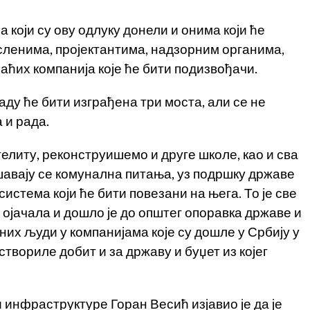
 који су ову одлуку донели и онима који ће
сленима, пројектантима, надзорним органима,
аћих компанија које ће бити подизвођачи.
у ће бити изграђена три моста, али се не
 и рада.
литу, реконструишемо и друге школе, као и сва
шавају се комунална питања, уз подршку државе
истема који ће бити повезани на њега. То је све
 ојачала и дошло је до општег опоравка државе и
јних људи у компанијама које су дошле у Србију у
твориле добит и за државу и буџет из којег
инфраструктуре Горан Весић изјавио је да је