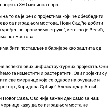
 пројекта 360 милиона евра.
 на то да је реч о пројектима који ће обезбедити
редо са изградњом мостова, Нови Сад ће добити
и уређен по правилима струке“, истакао је Весић,
има пет мостова.
тима бити постављене баријере као заштита од
не аспекте ових инфраструктурних пројеката. Они
ћемо га изместити и растеретити. Ови пројекти су
ити све смернице које се односе на очување и
директор „Коридора Србије“ Александар Антић.
и Новог Сада. Ово није важан дан само за наш
. Смернице кажу да се изградњом моста не