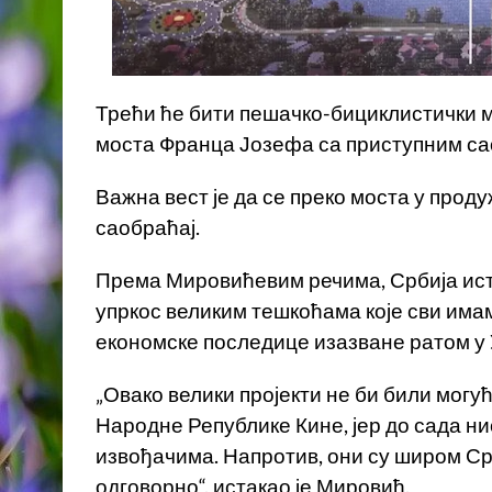
Трећи ће бити пешачко-бициклистички м
моста Франца Јозефа са приступним са
Важна вест је да се преко моста у прод
саобраћај.
Према Мировићевим речима, Србија истр
упркос великим тешкоћама које сви имамо
економске последице изазване ратом у 
„Овако велики пројекти не би били мог
Народне Републике Кине, јер до сада н
извођачима. Напротив, они су широм Ср
одговорно“, истакао је Мировић.