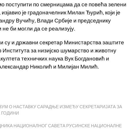
мо поступити по смерницама да се повећа зелени
 изјавио је градоначелник Милан Ђурић, који је
андру Вучићу, Влади Србије и председнику
 не би могли да се реализују.
и су и државни секретар Министарства заштите
 Института за низијско шумарство и животну
ултета техничких наука Вук Богдановић и
Александар Николић и Милијан Милић.
УМ О НАСТАВКУ САРАДЊЕ ИЗМЕЂУ СЕКРЕТАРИЈАТА ЗА
. ГОДИНИ
НИКА НАЦИОНАЛНОГ САВЕТА РУСИНСКЕ НАЦИОНАЛНЕ