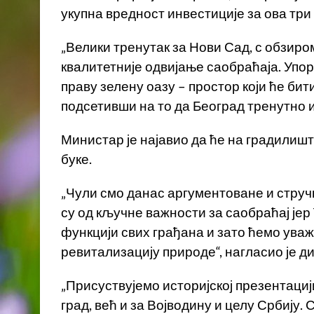
укупна вредност инвестиције за ова три
„Велики тренутак за Нови Сад, с обзиром
квалитетније одвијање саобраћаја. Упо
праву зелену оазу – простор који ће бит
подсетивши на то да Београд тренутно 
Министар је најавио да ће на градилиш
буке.
„Чули смо данас аргументоване и струч
су од кључне важности за саобраћај јер 
функцији свих грађана и зато ћемо уваж
ревитализацију природе“, нагласио је 
„Присуствујемо историјској презентациј
град, већ и за Војводину и целу Србију