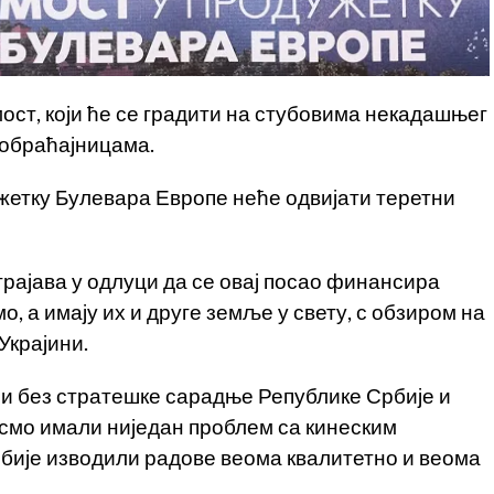
ост, који ће се градити на стубовима некадашњег
обраћајницама.
ужетку Булевара Европе неће одвијати теретни
ајава у одлуци да се овај посао финансира
, а имају их и друге земље у свету, с обзиром на
Украјини.
ући без стратешке сарадње Републике Србије и
исмо имали ниједан проблем са кинеским
бије изводили радове веома квалитетно и веома