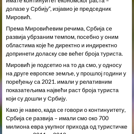
имате континуитет економског раста –
долазе у Србију“, изјавио је председник
Мировић.
Према Мировићевим речима, Србија се
развија убрзаним темпом, посебно у оним
областима које ће директно и индиректно
допринети доласку све већег броја туриста.
Мировић је подсетио на то да смо, у односу
на друге европске земље, у прошлој години у
поређењу са 2021. имали у релативним
показатељима највећи раст броја туриста
који су дошли у Србију.
Како је навео, када се говори о континуитету,
Србија се развија – имали смо око 700
милиона евра укупног прихода од туристичке