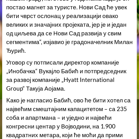
постао магнет за туристе. Нови Сад ће увек
бити чврст ослонац у реализацији овако
великих и значајних пројеката, јер је и један
од циљева да се Нови Сад развија у свим
сегментима“, изјавио је градоначелник Милан
Ђурић.
Уговор су потписали директор компаније
„Инобачка“ Вукајло Бабић и потпредседник
за развој компаније „Hyatt International
Group“ Такуја Аојама.
Kако је нагласио Бабић, ово ће бити хотел са
највећим смештајним капацитетом – са 235
соба и апартмана – и уједно и највећи
конгресни центар у Војводини, на 1.900
квадратних метара, који ће моћи да прими