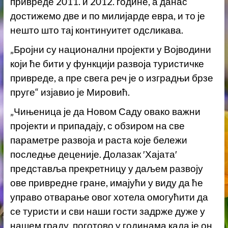
привреде 2011. и 2012. године, а данас
достижемо две и по милијарде евра, и то је
нешто што тај континуитет одсликава.
„Бројни су национални пројекти у Војводини
који ће бити у функцији развоја туристичке
привреде, а пре свега реч је о изградњи брзе
пруге“ изјавио је Мировић.
„Чињеница је да Новом Саду овако важни
пројекти и припадају, с обзиром на све
параметре развоја и раста које бележи
последње деценије. Долазак ′Хајата′
представља прекретницу у даљем развоју
ове привредне гране, имајући у виду да ће
управо отварање овог хотела омогућити да
се туристи и сви наши гости задрже дуже у
нашем граду, поготово у годинама када је он