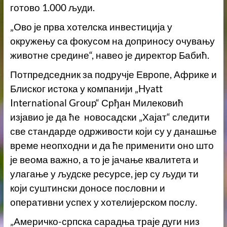
готово 1.000 људи.
„Ово је прва хотелска инвестиција у
окружењу са фокусом на доприносу очувању
животне средине“, навео је директор Бабић.
Потпредседник за подручје Европе, Африке и
Блиског истока у компанији „Hyatt
International Group“ Срђан Милековић
изјавио је да ће новосадски „Хајат“ следити
све стандарде одрживости који су у данашње
време неопходни и да ће применити оно што
је веома важно, а то је јачање квалитета и
улагање у људске ресурсе, јер су људи ти
који суштински доносе пословни и
оперативни успех у хотелијерском послу.
„Америчко-српска сарадња траје дуги низ