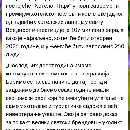
постојећег Хотела „Парк“ у нови савремени
премијум хотелско-пословни комплекс једног
од највећих хотелских ланаца у свету.
Вредност инвестиције је 107 милиона евра, а
како је најављено, хотел ће бити отворен
2026. године, и у њему ће бити запослено 250
људи..
„Последњих десет година имамо
континуитет економског раста и развоја.
Боримо се на све начине да тај тренд и
задржимо да бисмо сваке године имали
економски раст који ће омогућити улагање не
само у хотелске и туристичке садржаје већ
инвестирање уопште. Ово је заправо доказ
за то како велики светски брендови – уколико