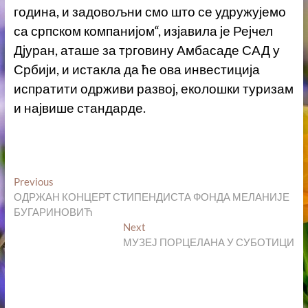
година, и задовољни смо што се удружујемо
са српском компанијом“, изјавила је Рејчел
Дјуран, аташе за трговину Амбасаде САД у
Србији, и истакла да ће ова инвестиција
испратити одрживи развој, еколошки туризам
и највише стандарде.
Кретање
Previous
Previous
post:
ОДРЖАН КОНЦЕРТ СТИПЕНДИСТА ФОНДА МЕЛАНИЈЕ
чланка
БУГАРИНОВИЋ
Next
Next
post:
МУЗЕЈ ПОРЦЕЛАНА У СУБОТИЦИ