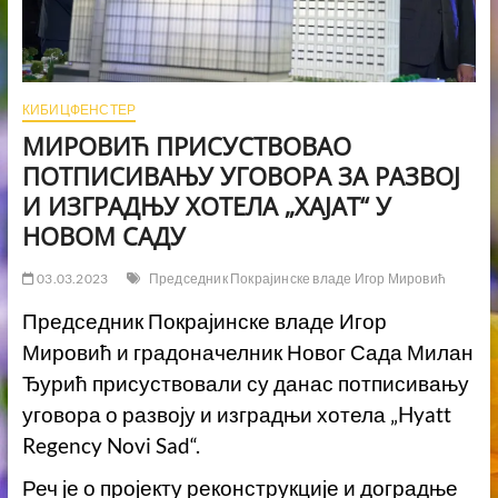
КИБИЦФЕНСТЕР
МИРОВИЋ ПРИСУСТВОВАО
ПОТПИСИВАЊУ УГОВОРА ЗА РАЗВОЈ
И ИЗГРАДЊУ ХОТЕЛА „ХАЈАТ“ У
НОВОМ САДУ
03.03.2023
Председник Покрајинске владе Игор Мировић
Председник Покрајинске владе Игор
Мировић и градоначелник Новог Сада Милан
Ђурић присуствовали су данас потписивању
уговора о развоју и изградњи хотела „Hyatt
Regency Novi Sad“.
Реч је о пројекту реконструкције и доградње