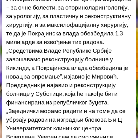
– за очне болести, за оториноларингологију,
за урологију, за пластичну и реконструктивну
хирургију, и за максилофацијалну хирургију,
те да је Покрајинска влада обезбедила 1,3
милијарде за извођење тих радова.
„Средствима Владе Републике Србије
завршавамо реконструкцију болнице у
Кикинди, а Покрајинска влада обезбедила је
новац за опремање“, изјавио је Мировић.
Председник је најавио и реконструкцију
болнице у Суботици, која ће такође бити
финансирана из републичког буџета.
„Заједнички морамо радити и на томе да се
убрзају радови на изградњи блокова Б и Ц
Универзитетског клиничког центра
Војводине. Уверен сам да смо учинили