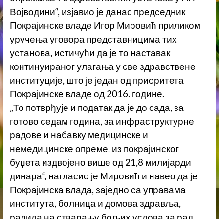
Војводини“, изјавио је данас председник
Покрајинске владе Игор Мировић приликом
уручења уговора представницима тих
установа, истичући да је то наставак
континуираног улагања у све здравствене
институције, што је један од приоритета
Покрајинске владе од 2016. године.
„То потврђује и податак да је до сада, за
готово седам година, за инфраструктурне
радове и набавку медицинске и
немедицинске опреме, из покрајинског
буџета издвојено више од 21,8 милијарди
динара“, нагласио је Мировић и навео да је
Покрајинска влада, заједно са управама
института, болница и домова здравља,
радила на стварању бољих услова за рад