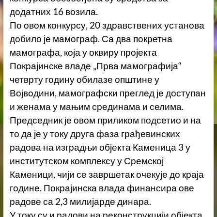
додатних 16 возила.
По овом конкурсу, 20 здравствених установа
добило је мамограф. Са два покретна
мамографа, која у оквиру пројекта
Покрајинске владе „Прва мамографија“
четврту годину обилазе општине у
Војводини, мамографски преглед је доступан
и женама у мањим срединама и селима.
Председник је овом приликом подсетио и на
то да је у току друга фаза грађевинских
радова на изградњи објекта Каменица 3 у
институтском комплексу у Сремској
Каменици, чији се завршетак очекује до краја
године. Покрајинска влада финансира ове
радове са 2,3 милијарде динара.
У току су и радови на реконструкцији објекта