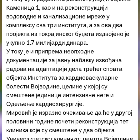
Каменица 1, као и на реконструкцији
водоводне и канализационе мреже у
комплексу сва три института, а за ова два
пројекта из покрајинског буџета издвојено је
укупно 1,7 милијарди динара.
У току је и припрема неопходне
документације за јавну набавку извођача
радова на адаптацији дела трећег спрата
објекта Института за кардиоваскуларне
болести Војводине, целине у којој су
смештене јединице интензивне неге и
Одељење кардиохирургије.
Мировић је изразио очекивање да ће у другој
половини године почети реконструкција пет
клиника које су смештене у два објекта
Универзитетског клиничког центра Војводине