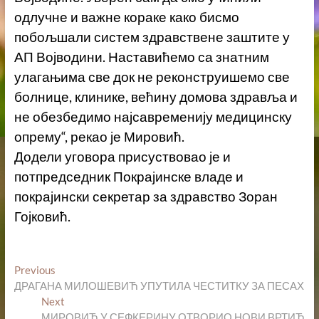
одлучне и важне кораке како бисмо
побољшали систем здравствене заштите у
АП Војводини. Наставићемо са знатним
улагањима све док не реконструишемо све
болнице, клинике, већину домова здравља и
не обезбедимо најсавременију медицинску
опрему“, рекао је Мировић.
Додели уговора присуствовао је и
потпредседник Покрајинске владе и
покрајински секретар за здравство Зоран
Гојковић.
Кретање
Previous
Previous
post:
ДРАГАНА МИЛОШЕВИЋ УПУТИЛА ЧЕСТИТКУ ЗА ПЕСАХ
чланка
Next
Next
post:
МИРОВИЋ У СЕФКЕРИНУ ОТВОРИО НОВИ ВРТИЋ