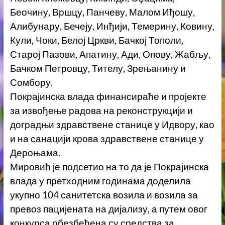
Беочину, Вршцу, Панчеву, Малом Иђошу,
Алибунару, Бечеју, Инђији, Темерину, Ковину,
Кули, Чоки, Белој Цркви, Бачкој Тополи,
Старој Пазови, Апатину, Ади, Опову, Жабљу,
Бачком Петровцу, Тителу, Зрењанину и
Сомбору.
Покрајинска влада финансираће и пројекте
за извођење радова на реконструкцији и
доградњи здравствене станице у Идвору, као
и на санацији крова здравствене станице у
Дероњама.
Мировић је подсетио на то да је Покрајинска
влада у претходним годинама доделила
укупно 104 санитетска возила и возила за
превоз пацијената на дијализу, а путем овог
конкурса обезбеђена су средства за