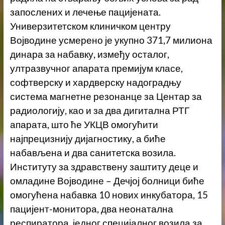
запослених и лечење пацијената.
Универзитетском клиничком центру
Војводине усмерено је укупно 371,7 милиона
динара за набавку, између осталог,
ултразвучног апарата премијум класе,
софтверску и хардверску надоградњу
система магнетне резонанце за Центар за
радиологију, као и за два дигитална РТГ
апарата, што ће УКЦВ омогућити
најпрецизнију дијагностику, а биће
набављена и два санитетска возила.
Институту за здравствену заштиту деце и
омладине Војводине – Дечјој болници биће
омогућена набавка 10 нових инкубатора, 15
пацијент-монитора, два неонатална
респиратора, једног специјалног возила за