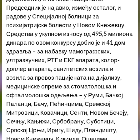
Председник је најавио, између осталог, и
радове у Специјалној болници за
психијатријске болести у Новом Кнежевцу.
Средства у укупном износу од 495,5 милиона
динара по овом конкурсу добио је и 41 дом
здравља – за набавку мамографских,
ултразвучних, РТГ и ЕКГ апарата, колор-
доплер апарата, санитетских возила и
возила за превоз пацијената на дијализу,
медицинске опреме за стоматолошка и
офталмолошка одељења – у Руми, Бачкој
Паланци, Бачу, Пећинцима, Сремској
Митровици, Ковачици, Сенти, Новом Бечеју,
Сечњу, Кањижи, Србобрану, Суботици,
Српској Црњи, Иригу, Шиду, Пландишту,
Новом Кнежевцу, Кикинди, Оџацима,