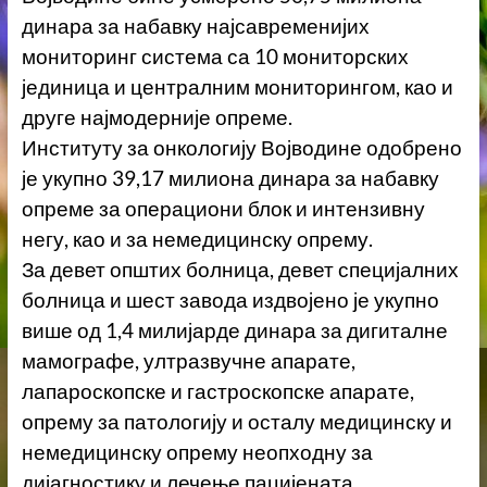
динара за набавку најсавременијих
мониторинг система са 10 мониторских
јединица и централним мониторингом, као и
друге најмодерније опреме.
Институту за онкологију Војводине одобрено
је укупно 39,17 милиона динара за набавку
опреме за операциони блок и интензивну
негу, као и за немедицинску опрему.
За девет општих болница, девет специјалних
болница и шест завода издвојено је укупно
више од 1,4 милијарде динара за дигиталне
мамографе, ултразвучне апарате,
лапароскопске и гастроскопске апарате,
опрему за патологију и осталу медицинску и
немедицинску опрему неопходну за
дијагностику и лечење пацијената.