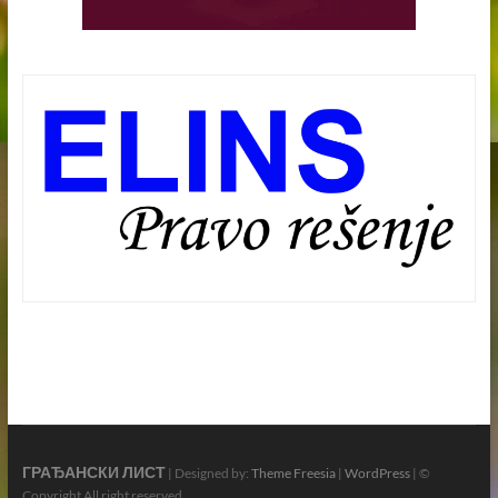
ГРАЂАНСКИ ЛИСТ
| Designed by:
Theme Freesia
|
WordPress
| ©
Copyright All right reserved