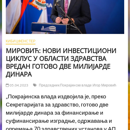
КИБИЦФЕНСТЕР
МИРОВИЋ: НОВИ ИНВЕСТИЦИОНИ
ЦИКЛУС У ОБЛАСТИ ЗДРАВСТВА
ВРЕДАН ГОТОВО ДВЕ МИЛИЈАРДЕ
ДИНАРА
05.04.2023
Председник Покрајинске владе Игор Мировић
„Покрајинска влада издвојила је, преко
Секретаријата за здравство, готово две
милијарде динара за финансирање и
суфинансирање изградње, одржавања и
опремања 70 здравствених установа у АП