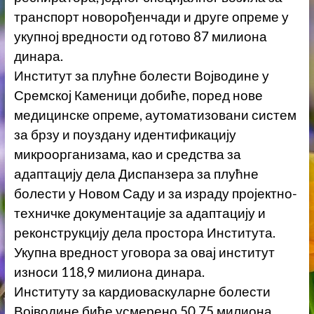
транспорт новорођенчади и друге опреме у
укупној вредности од готово 87 милиона
динара.
Институт за плућне болести Војводине у
Сремској Каменици добиће, поред нове
медицинске опреме, аутоматизовани систем
за брзу и поуздану идентификацију
микроорганизама, као и средства за
адaптацију дела Диспанзера за плућне
болести у Новом Саду и за израду пројектно-
техничке документације за адаптацију и
реконструкцију дела простора Института.
Укупна вредност уговора за овај институт
износи 118,9 милиона динара.
Институту за кардиоваскуларне болести
Војводине биће усмерено 50,75 милиона