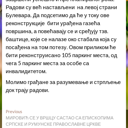
Радови су већ настављени на левој страни
Булевара. Да подсетимо да ће у току ове
реконструкције бити урађена газећа
површина, а повећавају се и сређују тзв.
баштице, које се налазе око стабала која су
посађена на том потезу. Овом приликом ће
бити реконструисано 105 паркинг места, од
чега 5 паркинг места за особе са
инвалидитетом.
Молимо грађане за разумевање и стрпљење
док трају радови.
Кретање
Previous
Previous
post:
МИРОВИЋ СЕ У ВРШЦУ САСТАО СА ЕПИСКОПИМА
чланка
СРПСКЕ И РУМУНСКЕ ПРАВОСЛАВНЕ ЦРКВЕ