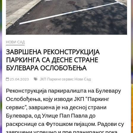
НОВИ САД
ЗАВРШЕНА РЕКОНСТРУКЦИЈА
ПАРКИНГА СА ДЕСНЕ СТРАНЕ
БУЛЕВАРА ОСЛОБОЂЕЊА
25.04.2023
ЈКП Паркинг сервис Нови Сад
Реконструкција паркиралишта на Булевару
Ослобођења, коју изводи ЈКП “Паркинг
сервис”, завршена је на десној страни
Булевара, од Улице Пап Павла до
раскрснице са Футошком пијацом. Радови су
завршени успешно и пре планираног рока.