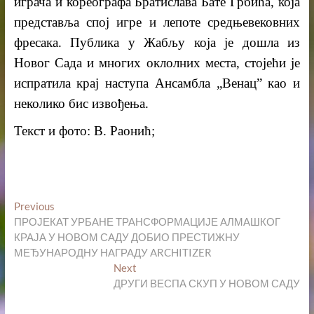
играча и кореографа Братислава Бате Грбића, која
представља спој игре и лепоте средњевековних
фресака. Публика у Жабљу која је дошла из
Новог Сада и многих оклолних места, стојећи је
испратила крај наступа Ансамбла „Венац” као и
неколико бис извођења.
Текст и фото: В. Раонић;
Кретање
Previous
Previous
post:
ПРОЈЕКАТ УРБАНЕ ТРАНСФОРМАЦИЈЕ АЛМАШКОГ
чланка
КРАЈА У НОВОМ САДУ ДОБИО ПРЕСТИЖНУ
МЕЂУНАРОДНУ НАГРАДУ ARCHITIZER
Next
Next
post:
ДРУГИ ВЕСПА СКУП У НОВОМ САДУ