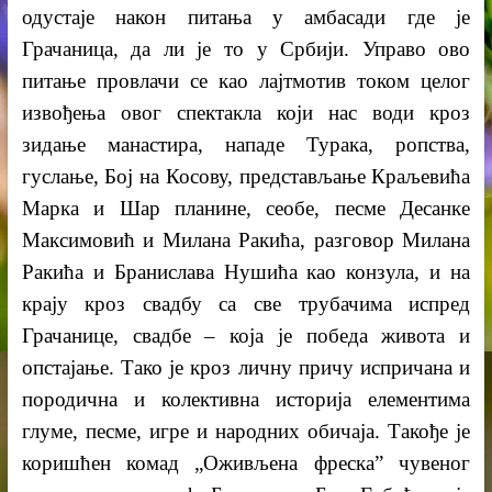
одустаје након питања у амбасади где је
Грачаница, да ли је то у Србији. Управо ово
питање провлачи се као лајтмотив током целог
извођења овог спектакла који нас води кроз
зидање манастира, нападе Турака, ропства,
гуслање, Бој на Косову, представљање Краљевића
Марка и Шар планине, сеобе, песме Десанке
Максимовић и Милана Ракића, разговор Милана
Ракића и Бранислава Нушића као конзула, и на
крају кроз свадбу са све трубачима испред
Грачанице, свадбе – која је победа живота и
опстајање. Тако је кроз личну причу испричана и
породична и колективна историја елементима
глуме, песме, игре и народних обичаја. Такође је
коришћен комад „Оживљена фреска” чувеног