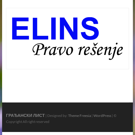
ГРАЂАНСКИ ЛИСТ
| Designed by:
Theme Freesia
|
WordPress
| ©
Copyright All right reserved