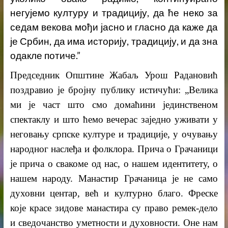
негујемо културу и традицију, да ће неко за
седам векова мођи јасно и гласно да каже да
је Србин, да има историју, традицију, и да зна
одакле потиче.”
Председник Општине Жабаљ Урош Радановић
поздравио је
бројну публику истичући:
„
Велика
ми је част што смо домаћини јединственом
спектаклу и што ћемо вечерас заједно уживати у
неговању српске културе и традиције, у очувању
народног наслеђа и фолклора. Прича о Грачаници
је прича о свакоме од нас, о нашем идентитету, о
нашем народу. Манастир Грачаница је не само
духовни центар, већ и културно благо. Фреске
које красе зидове манастира су право ремек-дело
и сведочанство уметности и духовности. Оне нам