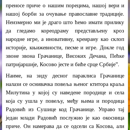
преносе приче о нашим порецима, нашој вери и
нашој борби за очување православне традиције.
Неизмерно ми је драго што
ћемо
има
т
и прилику
да гледамо кореодраму представљену кроз
народне игре, а иновативну, креирану као склоп
историје, књижевности, песме и игре
. Докле год
звоне звона Грачанице, Високих Дечана, Пећке
патријаршије, Косово јесте и биће срце Србије”.
Наиме, на зиду десног параклиса Грачанице
налази се оснивачка повеља њеног ктитора краља
Милутина у којој су наведене породице и села
која су ушла у повељу, међу њима и породица
Радовић из Сушице код Грачанице. Управо тај
један млади Радовић послужио је као окосница
приче. Он намерава да се одсели са Косова, али