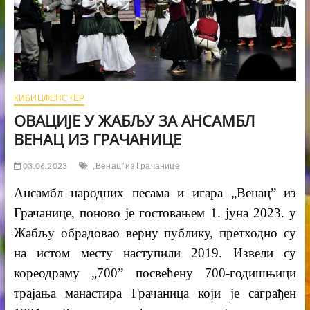
КИБИЦФЕНСТЕР
ОВАЦИЈЕ У ЖАБЉУ ЗА АНСАМБЛ
ВЕНАЦ ИЗ ГРАЧАНИЦЕ
03.06.2023
„Венац” из Грачанице
Ансамбл народних песама и игара „Венац” из
Грачанице, поново је гостовањем 1. јуна 2023. у
Жабљу обрадовао верну публику, претходно су
на истом месту наступили 2019. Извели су
кореодраму „700” посвећену 700-годишњици
трајања манастира Грачаница који је саграђен