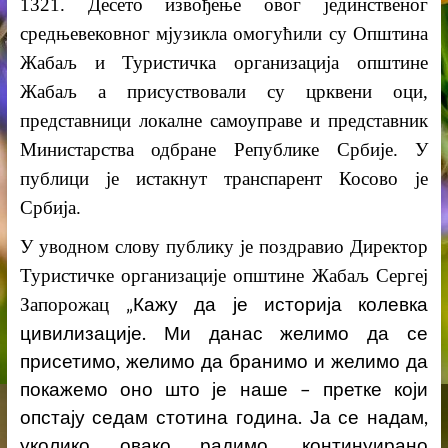
1321. Десето извођење овог јединственог
средњевековног мјузикла омогућили су Општина
Жабаљ и Туристичка организација општине
Жабаљ а присуствовали су црквени оци,
представници локалне самоуправе и представник
Министарства одбране Републике Србије. У
публици је истакнут транспарент Косово је
Србија.
У уводном слову публику је поздравио Директор
Туристичке организације општине Жабаљ Сергеј
„
Кажу да је историја колевка
Запорожац
цивилизације. Ми данас желимо да се
присетимо, желимо да бранимо и желимо да
покажемо оно што је наше – претке који
опстају седам стотина година. Ја се надам,
уколико овако радимо, континуирано