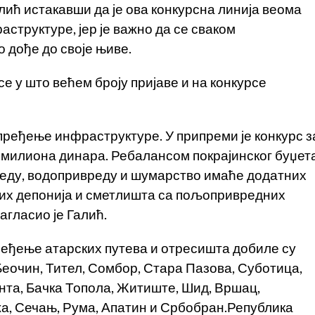
алић истакавши да је ова конкурсна линија веома
структуре, јер је важно да се сваком
 дође до своје њиве.
е у што већем броју пријаве и на конкурсе
пређење инфраструктуре. У припреми је конкурс з
0 милиона динара. Ребалансом покрајинског буџета
реду, водопривреду и шумарство имаће додатних
их депонија и сметлишта са пољопривредних
гласио је Галић.
ређење атарских путева и отресишта добиле су
Беочин, Тител, Сомбор, Стара Пазова, Суботица,
ента, Бачка Топола, Житиште, Шид, Вршац,
а, Сечањ, Рума, Апатин и Србобран.Република