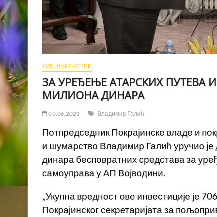
КИБИЦФЕНСТЕР
ЗА УРЕЂЕЊЕ АТАРСКИХ ПУТЕВА 
МИЛИОНА ДИНАРА
09.06.2023
Владимир Галић
Потпредседник Покрајинске владе и пок
и шумарство Владимир Галић уручио је 
динара бесповратних средстава за уређ
самоуправа у АП Војводини.
„Укупна вредност ове инвестиције је 706
Покрајинског секретаријата за пољопри