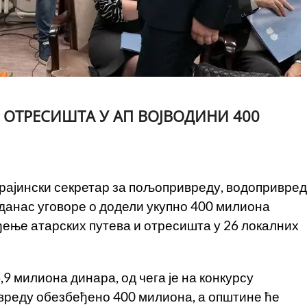
И ОТРЕСИШТА У АП ВОЈВОДИНИ 400
рајински секретар за пољопривреду, водопривре
данас уговоре о додели укупно 400 милиона
ење атарских путева и отресишта у 26 локалних
,9 милиона динара, од чега је на конкурсу
вреду обезбеђено 400 милиона, а општине ће