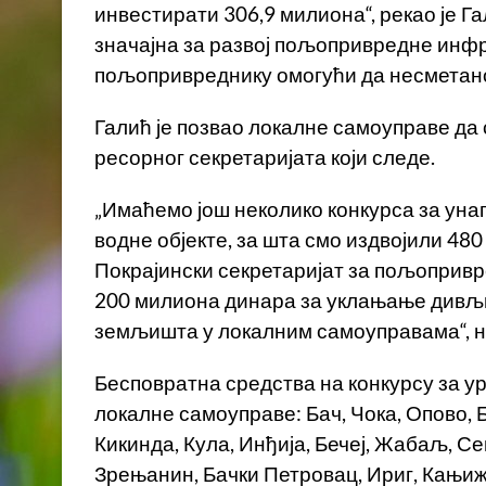
инвестирати 306,9 милиона“, рекао је Г
значајна за развој пољопривредне инфра
пољопривреднику омогући да несметано
Галић је позвао локалне самоуправе да с
ресорног секретаријата који следе.
„Имаћемо још неколико конкурса за уна
водне објекте, за шта смо издвојили 48
Покрајински секретаријат за пољоприв
200 милиона динара за уклањање дивљ
земљишта у локалним самоуправама“, на
Бесповратна средства на конкурсу за у
локалне самоуправе: Бач, Чока, Опово, 
Кикинда, Кула, Инђија, Бечеј, Жабаљ, С
Зрењанин, Бачки Петровац, Ириг, Кањиж