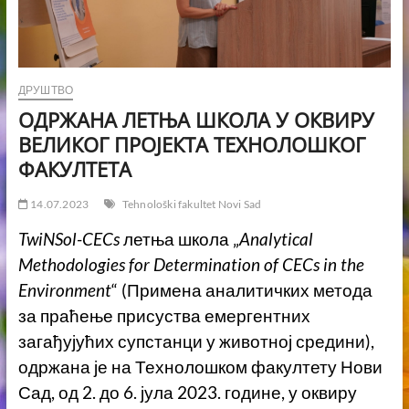
ДРУШТВО
ОДРЖАНА ЛЕТЊА ШКОЛА У ОКВИРУ
ВЕЛИКОГ ПРОЈЕКТА ТЕХНОЛОШКОГ
ФАКУЛТЕТА
14.07.2023
Tehnološki fakultet Novi Sad
TwiNSol-CECs
летња школа „
Analytical
Methodologies for Determination of CECs in the
Environment
“ (Примена аналитичких метода
за праћење присуства емергентних
загађујућих супстанци у животној средини),
одржа
н
а
ј
е на Технолошком факултету Нови
Сад, од 2. до 6. јула 2023. године, у оквиру