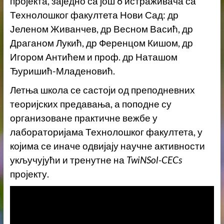
пројекта, заједно са још 6 истраживача са
Технолошког факултета Нови Сад: др
Јеленом Живанчев, др Весном Васић, др
Драганом Лукић, др Ференцом Кишом, др
Игором Антићем и проф. др Наташом
Ђуришић-Младеновић.
Летња школа се састоји од преподневних
теоријских предавања, а поподне су
организоване практичне вежбе у
лабораторијама Технолошког факултета
,
у
којима се иначе одвијају научне активности
укључујући и тренутне на
TwiNSol-CECs
пројекту.