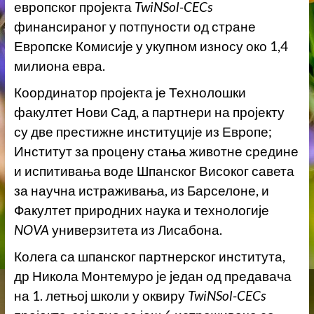
европског пројекта
TwiNSol-CECs
финансираног у потпуности од стране
Европске Комисије у укупном износу око 1,4
милиона евра.
Координатор пројекта је Технолошки
факултет Нови Сад, а партнери на пројекту
су две престижне институције из Европе;
Институт за процену стања животне средине
и испитивања воде Шпанског Високог савета
за научна истраживања, из Барселоне, и
Факултет природних наука и технологије
NOVA
универзитета из Лисабона.
Колега са шпанског партнерског института,
др Никола Монтемуро је један од предавача
на 1. летњој школи у оквиру
TwiNSol-CECs