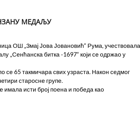
НЗАНУ МЕДАЉУ
ца ОШ „Змај Јова Јовановић“ Рума, учествовал
у „Сенћанска битка -1697“ који се одржао у
о се 65 такмичара свих узраста. Након седмог
четири старосне групе.
е имала исти број поена и победа као