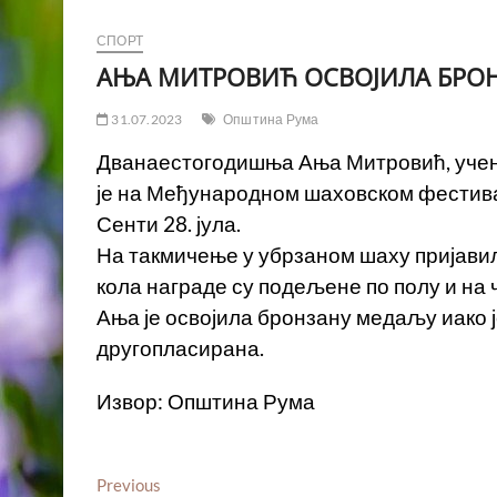
СПОРТ
АЊА МИТРОВИЋ ОСВОЈИЛА БРО
31.07.2023
Општина Рума
Дванаестогодишња Ања Митровић, учени
је на Међународном шаховском фестивал
Сенти 28. јула.
На такмичење у убрзаном шаху пријавил
кола награде су подељене по полу и на 
Ања је освојила бронзану медаљу иако ј
другопласирана.
Извор: Општина Рума
Кретање
Previous
Previous