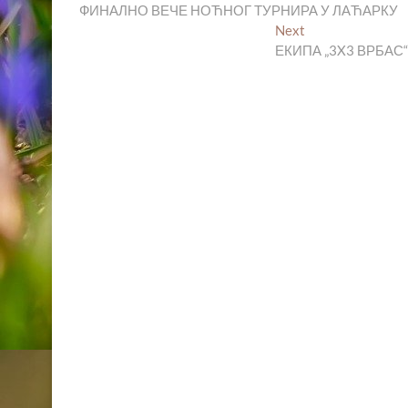
post:
ФИНАЛНО ВЕЧЕ НОЋНОГ ТУРНИРА У ЛАЋАРКУ
чланка
Next
Next
post:
ЕКИПА „3X3 ВРБАС