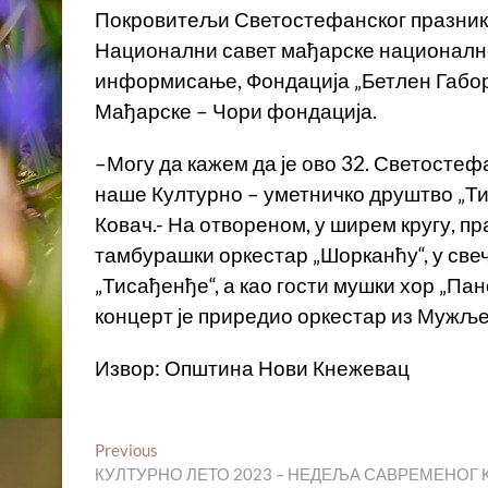
Покровитељи Светостефанског празника
Национални савет мађарске националне 
информисање, Фондација „Бетлен Габор
Мађарске – Чори фондација.
–Могу да кажем да је ово 32. Светостефа
наше Културно – уметничко друштво „Т
Ковач.- На отвореном, у ширем кругу, пр
тамбурашки оркестар „Шорканћу“, у све
„Тисађенђе“, а као гости мушки хор „Па
концерт је приредио оркестар из Мужље
Извор: Општина Нови Кнежевац
Кретање
Previous
Previous
post:
КУЛТУРНО ЛЕТО 2023 – НЕДЕЉА САВРЕМЕНОГ