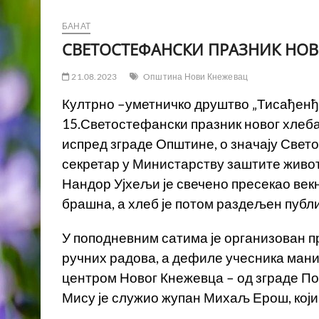
БАНАТ
СВЕТОСТЕФАНСКИ ПРАЗНИК НОВ
21.08.2023
Oпштина Нови Кнежевац
Култрно –уметничко друштво „Тисађенђе
15.Светостефански празник новог хлеба.
испред зграде Општине, о значају Свет
секретар у Министарству заштите живо
Нандор Ујхељи је свечено пресекао век
брашна, а хлеб је потом раздељен публ
У поподневним сатима је организован п
ручних радова, а дефиле учесника мани
центром Новог Кнежевца – од зграде По
Мису је служио жупан Михаљ Ерош, који 