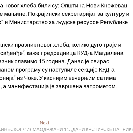
 новог хлеба били су: Општина Нови Кнежевац,
мањине, Покрајински секретаријат за културу и
“ и Министарство за људске ресурсе Републике
нски празник новог хлеба, колико дуго траје и
исађенђе“, каже председница КУД-а Магдалена
азник славимо 15 година. Данас је свирао
чаном програму су наступиле секције КУД-а
нонија“ из Чоке. У каснијим вечерњим сатима
, а манифестација је завршена ватрометом.
Next
Next
post:
 КИНЕСКОГ ФИЛМА
ОДРЖАНИ 11. „ДАНИ КРСТУРСКЕ ПАПРИК