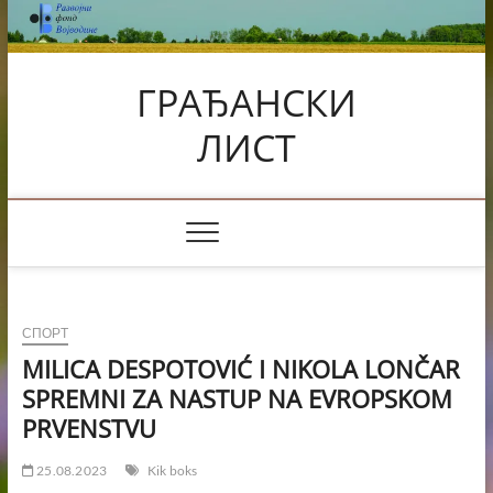
Skip
to
content
ГРАЂАНСКИ
ЛИСТ
СПОРТ
MILICA DESPOTOVIĆ I NIKOLA LONČAR
SPREMNI ZA NASTUP NA EVROPSKOM
PRVENSTVU
25.08.2023
Kik boks