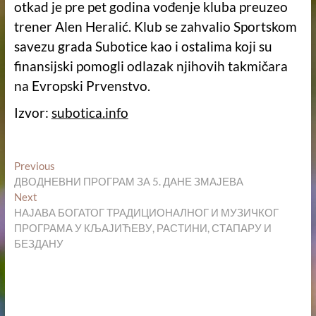
otkad je pre pet godina vođenje kluba preuzeo
trener Alen Heralić. Klub se zahvalio Sportskom
savezu grada Subotice kao i ostalima koji su
finansijski pomogli odlazak njihovih takmičara
na Evropski Prvenstvo.
Izvor:
subotica.info
Кретање
Previous
Previous
post:
ДВОДНЕВНИ ПРОГРАМ ЗА 5. ДАНЕ ЗМАЈЕВА
чланка
Next
Next
post:
НАЈАВА БОГАТОГ ТРАДИЦИОНАЛНОГ И МУЗИЧКОГ
ПРОГРАМА У КЉАЈИЋЕВУ, РАСТИНИ, СТАПАРУ И
БЕЗДАНУ