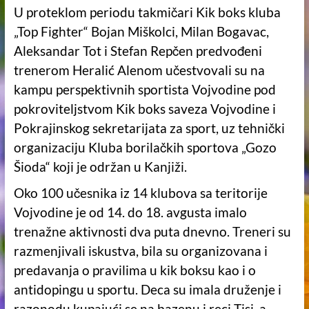
U proteklom periodu takmičari Kik boks kluba
„Top Fighter“ Bojan Miškolci, Milan Bogavac,
Aleksandar Tot i Stefan Repčen predvođeni
trenerom Heralić Alenom učestvovali su na
kampu perspektivnih sportista Vojvodine pod
pokroviteljstvom Kik boks saveza Vojvodine i
Pokrajinskog sekretarijata za sport, uz tehnički
organizaciju Kluba borilačkih sportova „Gozo
Šioda“ koji je održan u Kanjiži.
Oko 100 učesnika iz 14 klubova sa teritorije
Vojvodine je od 14. do 18. avgusta imalo
trenažne aktivnosti dva puta dnevno. Treneri su
razmenjivali iskustva, bila su organizovana i
predavanja o pravilima u kik boksu kao i o
antidopingu u sportu. Deca su imala druženje i
razonodu kupajući se na bazenu i reci Tisi, a