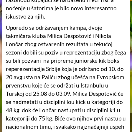
noćenje u šatorima je bilo novo interesantno
iskustvo za njih.
Uporedo sa održavanjem kampa, dvoje
takmičara kluba Milica Despotović i Nikola
Lončar zbog ostvarenih rezultata u tekućoj
sezoni dobili su poziv u reprezentaciju zbog čega
su bili pozvani na pripreme juniorske kik boks
reperezentacije Srbije koja je održano od 10. do
20.avgusta na Paliću zbog učešća na Evropskom
prvenstvu koje će se održati u Istanbulu u
Turskoj od 25.08 do 03.09. Milica Despotović će
se nadmetati u disciplini lou kick u kategoriji do
48 kg, dok će Lončar nastupati u disciplini k1 u
kategoriji do 75 kg. Biće ovo njihov prvi nastup u
nacionalnom timu, i svakako najznačajniji uspeh