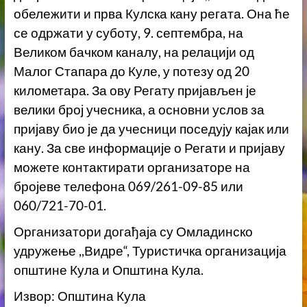
обележити и прва Кулска кану регата. Она ће
се одржати у суботу, 9. септембра, на
Великом бачком каналу, на релацији од
Малог Стапара до Куле, у потезу од 20
километара. За ову Регату пријављен је
велики број учесника, а основни услов за
пријаву био је да учесници поседују кајак или
кану. За све информације о Регати и пријаву
можете контактирати организаторе на
бројеве телефона 069/261-09-85 или
060/721-70-01.
Организатори догађаја су Омладинско
удружење ,,Видре“, Туристичка организација
општине Кула и Општина Кула.
Извор: Општина Кула