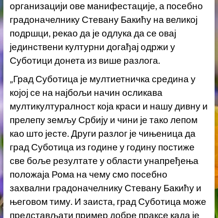
организацији ове манифестације, а посебно
градоначелнику Стевану Бакићу на великој
подршци, рекао да је одлука да се овај
јединствени културни догађај одржи у
Суботици донета из више разлога.
„Град Суботица је мултиетничка средина у
којој се на најбољи начин осликава
мултикултуралност која краси и нашу дивну и
прелепу земљу Србију и чини је тако лепом
као што јесте. Други разлог је чињеница да
град Суботица из године у годину постиже
све боље резултате у области унапређења
положаја Рома на чему смо посебно
захвални градоначелнику Стевану Бакићу и
његовом тиму. И заиста, град Суботица може
представљати пример добре праксе када је