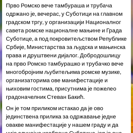
Прво Ромско вече тамбураша и трубача
одржано је, вечерас, у Суботици на главном
градском тргу, у организацији Националног
савета ромске националне мањине и Града
Суботице, а под покровитељством Републике
Србије, Министарства за људска и мањинска
права и друштвени дијалог. Добродошлицу
на прво Ромско тамбурашко и трубачко вече
многобројним љубитељима ромске музике,
организаторима ове манифестације и
њиховим гостима, присутнима је пожелео
градоначелник Стеван Бакић.
Он је том приликом истакао да је ово
јединствена прилика за одржавање једне
овакве манифестације у нашем граду и да
није случајно изабрана Суботица, јер је она