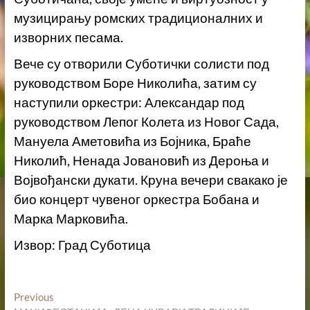
музицирању ромских традиционалних и
изворних песама.
Вече су отворили Суботички солисти под
руководством Боре Николића, затим су
наступили оркестри: Александар под
руководством Лепог Колета из Новог Сада,
Мануела Аметовића из Бојника, Браће
Николић, Ненада Јовановић из Дероња и
Војвођански дукати. Круна вечери свакако је
био концерт чувеног оркестра Бобана и
Марка Марковића.
Извор: Град Суботица
Кретање
Previous
Previous