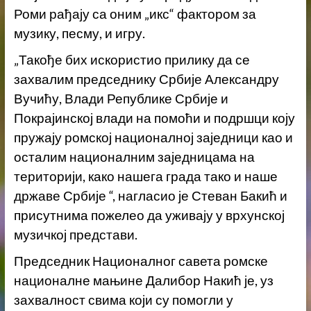
Роми рађају са оним „икс“ фактором за
музику, песму, и игру.
„Такође бих искористио прилику да се
захвалим председнику Србије Александру
Вучићу, Влади Републике Србије и
Покрајинској влади на помоћи и подршци коју
пружају ромској националној заједници као и
осталим националним заједницама на
територији, како нашега града тако и наше
државе Србије “, нагласио је Стеван Бакић и
присутнима пожелео да уживају у врхунској
музичкој представи.
Председник Националног савета ромске
националне мањине Далибор Накић је, уз
захвалност свима који су помогли у