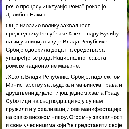
реч о процесу инклузије Рома“, рекао је
Далибор Накић.
Он је изразио велику захвалност
председнику Републике Александру Вучићу
на чију иницијативу је Влада Републике
Србије одобрила додатна средства за
унапређење рада Националног савета
ромске националне мањине.
„Хвала Влади Републике Србије, надлежном
Министарству за људска и мањинска права и
друштвени дијалог и још једном хвала Граду
Суботици на свој подршци коју су нам
пружили и у реализацији ове манифестације
на овако високом нивоу. Огромну захвалност
и свим учесницима који ће представити своје