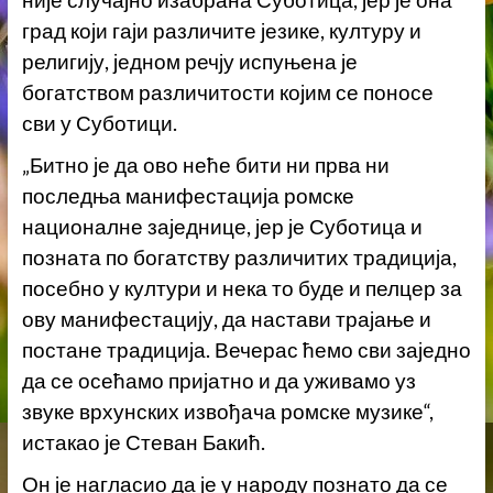
град који гаји различите језике, културу и
религију, једном речју испуњена је
богатством различитости којим се поносе
сви у Суботици.
„Битно је да ово неће бити ни прва ни
последња манифестација ромске
националне заједнице, јер је Суботица и
позната по богатству различитих традиција,
посебно у култури и нека то буде и пелцер за
ову манифестацију, да настави трајање и
постане традиција. Вечерас ћемо сви заједно
да се осећамо пријатно и да уживамо уз
звуке врхунских извођача ромске музике“,
истакао је Стеван Бакић.
Он је нагласио да је у народу познато да се