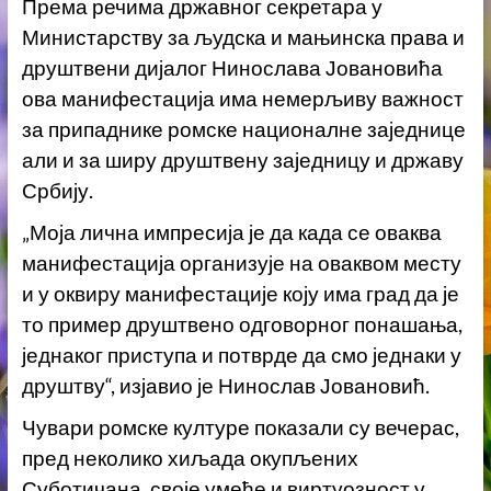
Према речима државног секретара у
Министарству за људска и мањинска права и
друштвени дијалог Нинослава Јовановића
ова манифестација има немерљиву важност
за припаднике ромске националне заједнице
али и за ширу друштвену заједницу и државу
Србију.
„Моја лична импресија је да када се оваква
манифестација организује на оваквом месту
и у оквиру манифестације коју има град да је
то пример друштвено одговорног понашања,
једнаког приступа и потврде да смо једнаки у
друштву“, изјавио је Нинослав Јовановић.
Чувари ромске културе показали су вечерас,
пред неколико хиљада окупљених
Суботичана, своје умеће и виртуозност у