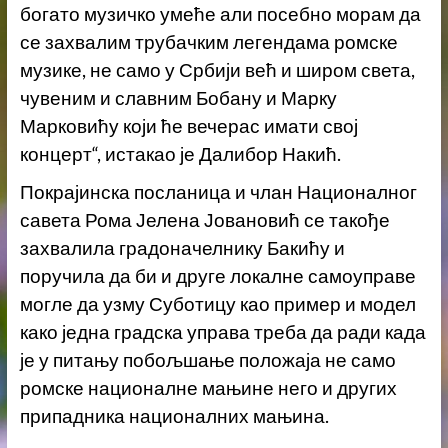
богато музичко умеће али посебно морам да
се захвалим трубачким легендама ромске
музике, не само у Србији већ и широм света,
чувеним и славним Бобану и Марку
Марковићу који ће вечерас имати свој
концерт“, истакао је Далибор Накић.
Покрајинска посланица и члан Националног
савета Рома Јелена Јовановић се такође
захвалила градоначелнику Бакићу и
поручила да би и друге локалне самоуправе
могле да узму Суботицу као пример и модел
како једна градска управа треба да ради када
је у питању побољшање положаја не само
ромске националне мањине него и других
припадника националних мањина.