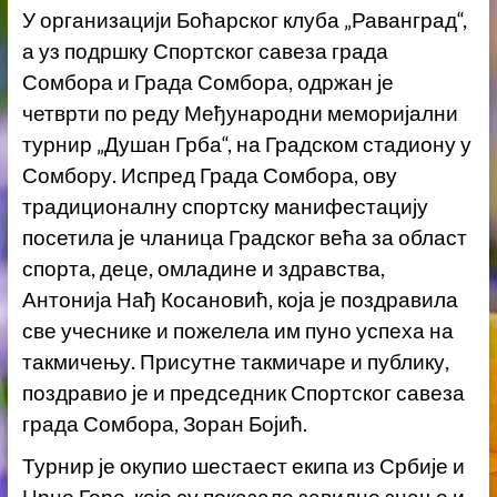
У организацији Боћарског клуба „Раванград“,
а уз подршку Спортског савеза града
Сомбора и Града Сомбора, одржан је
четврти по реду Међународни меморијални
турнир „Душан Грба“, на Градском стадиону у
Сомбору. Испред Града Сомбора, ову
традиционалну спортску манифестацију
посетила је чланица Градског већа за област
спорта, деце, омладине и здравства,
Антонија Нађ Косановић, која је поздравила
све учеснике и пожелела им пуно успеха на
такмичењу. Присутне такмичаре и публику,
поздравио је и председник Спортског савеза
града Сомбора, Зоран Бојић.
Турнир је окупио шестаест екипа из Србије и