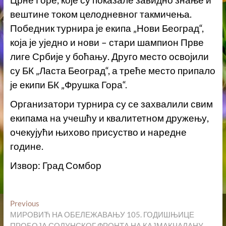
Црне Горе, које су показале завидно знање и
вештине током целодневног такмичења.
Победник турнира је екипа „Нови Београд“,
која је уједно и нови – стари шампион Прве
лиге Србије у боћању. Друго место освојили
су БК „Ласта Београд“, а треће место припало
је екипи БК „Фрушка Гора“.
Организатори турнира су се захвалили свим
екипама на учешћу и квалитетном дружењу,
очекујући њихово присуство и наредне
године.
Извор: Град Сомбор
Кретање
Previous
Previous
post:
МИРОВИЋ НА ОБЕЛЕЖАВАЊУ 105. ГОДИШЊИЦЕ
чланка
ПРОБОЈА СОЛУНСКОГ ФРОНТА НА КАЈМАКЧАЛАНУ