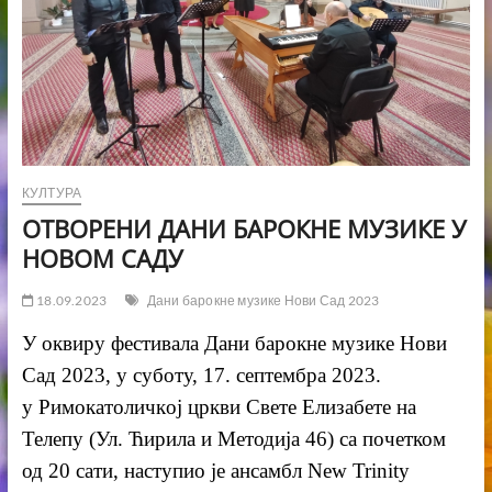
КУЛТУРА
ОТВОРЕНИ ДАНИ БАРОКНЕ МУЗИКЕ У
НОВОМ САДУ
18.09.2023
Дани барокне музике Нови Сад 2023
У оквиру фестивала Дани барокне музике Нови
Сад 202
3
, у суботу,
17
.
септембра
202
3
.
у
Римокатоличкoj цркв
и Свете Елизабете на
Телепу
(Ул.
Ћирила и Методија 46
)
са почетком
од 20 сати
,
наступио је ансамбл
New Trinity