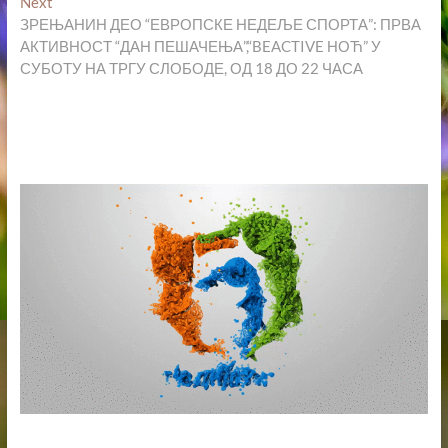
Next
Next
post:
ЗРЕЊАНИН ДЕО “ЕВРОПСКЕ НЕДЕЉЕ СПОРТА”: ПРВА
АКТИВНОСТ “ДАН ПЕШАЧЕЊА”,“BEACTIVE НОЋ” У
СУБОТУ НА ТРГУ СЛОБОДЕ, ОД 18 ДО 22 ЧАСА