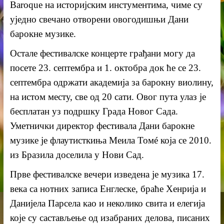
Baroque
на историјским инстументима, чиме су
уједно свечано отворени овогодишњи
Дани
барокне музике
.
Остале фестивалске концерте грађани могу да
посете 23. септембра и 1. октобра док ће се 23.
септембра одржати академија за барокну виолину,
на истом месту, све од 20 сати. Овог пута улаз је
бесплатан уз подршку Града Новог
Сада.
Уметнички директор фестивала Дани барокне
музике је флаутисткиња Меила Томé која се 2010.
из Бразила доселила у Нови Сад.
Прве фестивалске вечери и
зведена је музика 17.
века са нотних записа Енглеске
, браће Хенрија и
Данијела Парсела као и неколико свита и елегија
које су састављење од изабраних делова, писаних