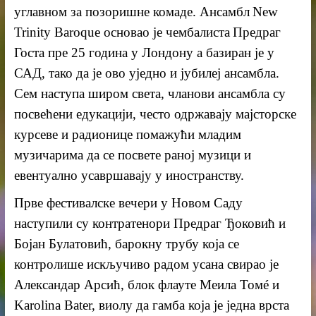
углавном за позоришне комаде.
Ансамбл
New
Trinity Baroque
основаo
је чембалиста
Предраг
Госта пре 25 година у Лондону а базиран је у
САД, тако да је ово уједно и јубилеј ансамбла.
Сем наступа широм света, чланови ансамбла су
посвећени едукацији, често одржавају мајсторске
курсеве и радионице помажући младим
музичарима да се посвете раној музици и
евентуално усавршавају у иностранству.
Прве фестивалске вечери у Новом Саду
наступили су контратенори Предраг Ђоковић и
Бојан Булатовић, барокну трубу која се
контролише искључиво радом усана свирао је
Александар Арсић, блок флауте
Меила Томé
и
Karolina Bater,
виолу да гамба која је једна врста