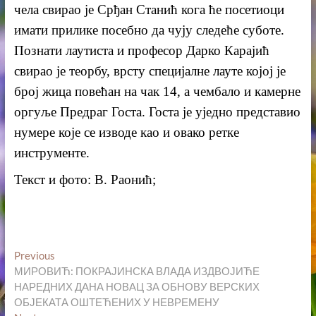
чела свирао је Срђан Станић кога ће посетиоци
имати прилике посебно да чују следеће суботе.
Познати лаутиста и професор Дарко Карајић
свирао је теорбу, врсту специјалне лауте којој је
број жица повећан на чак 14, а чембало и камерне
оргуље Предраг Госта. Госта је уједно представио
нумере које се изводе као и овако ретке
инструменте.
Текст и фото: В. Раонић;
Кретање
Previous
Previous
post:
МИРОВИЋ: ПОКРАЈИНСКА ВЛАДА ИЗДВОЈИЋЕ
чланка
НАРЕДНИХ ДАНА НОВАЦ ЗА ОБНОВУ ВЕРСКИХ
ОБЈЕКАТА ОШТЕЋЕНИХ У НЕВРЕМЕНУ