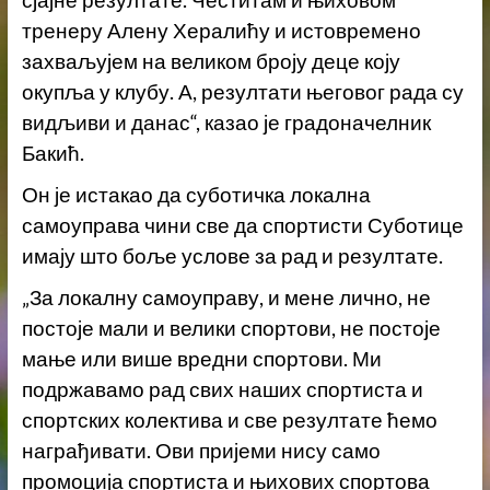
тренеру Алену Хералићу и истовремено
захваљујем на великом броју деце коју
окупља у клубу. А, резултати његовог рада су
видљиви и данас“, казао је градоначелник
Бакић.
Он је истакао да суботичка локална
самоуправа чини све да спортисти Суботице
имају што боље услове за рад и резултате.
„За локалну самоуправу, и мене лично, не
постоје мали и велики спортови, не постоје
мање или више вредни спортови. Ми
подржавамо рад свих наших спортиста и
спортских колектива и све резултате ћемо
награђивати. Ови пријеми нису само
промоција спортиста и њихових спортова