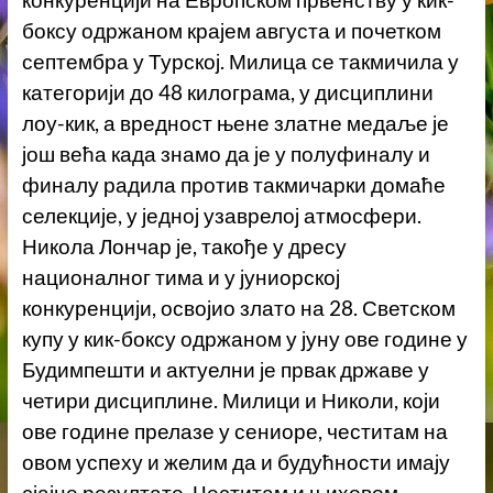
боксу одржаном крајем августа и почетком
септембра у Турској. Милица се такмичила у
категорији до 48 килограма, у дисциплини
лоу-кик, а вредност њене златне медаље је
још већа када знамо да је у полуфиналу и
финалу радила против такмичарки домаће
селекције, у једној узаврелој атмосфери.
Никола Лончар је, такође у дресу
националног тима и у јуниорској
конкуренцији, освојио злато на 28. Светском
купу у кик-боксу одржаном у јуну ове године у
Будимпешти и актуелни је првак државе у
четири дисциплине. Милици и Николи, који
ове године прелазе у сениоре, честитам на
овом успеху и желим да и будућности имају
сјајне резултате. Честитам и њиховом