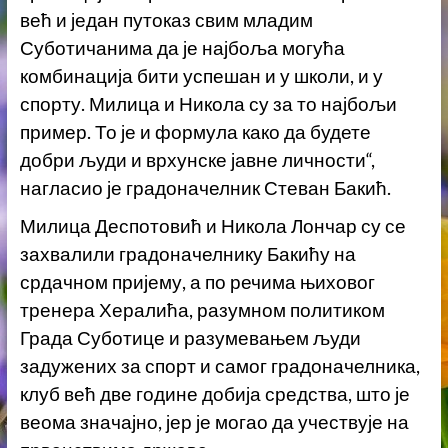
већ и један путоказ свим младим
Суботичанима да је најбоља могућа
комбинација бити успешан и у школи, и у
спорту. Милица и Никола су за то најбољи
пример. То је и формула како да будете
добри људи и врхунске јавне личности“,
нагласио је градоначелник Стеван Бакић.
Милица Деспотовић и Никола Лончар су се
захвалили градоначелнику Бакићу на
срдачном пријему, а по речима њиховог
тренера Хералића, разумном политиком
Града Суботице и разумевањем људи
задужених за спорт и самог градоначелника,
клуб већ две године добија средства, што је
веома значајно, јер је могао да учествује на