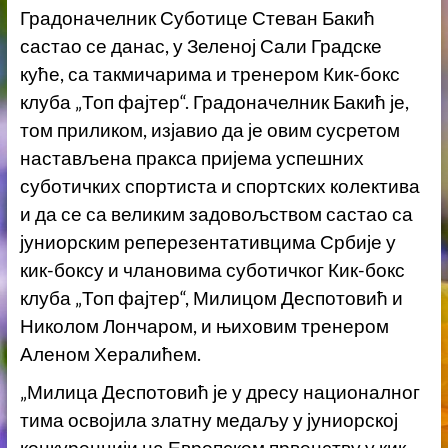
Градоначелник Суботице Стеван Бакић
састао се данас, у Зеленој Сали Градске
куће, са такмичарима и тренером Кик-бокс
клуба „Топ фајтер“. Градоначелник Бакић је,
том приликом, изјавио да је овим сусретом
настављена пракса пријема успешних
суботичких спортиста и спортских колектива
и да се са великим задовољством састао са
јуниорским реперезентативцима Србије у
кик-боксу и члановима суботичког Кик-бокс
клуба „Топ фајтер“, Милицом Деспотовић и
Николом Лончаром, и њиховим тренером
Аленом Хералићем.
„Милица Деспотовић је у дресу националног
тима освојила златну медаљу у јуниорској
конкуренцији на Европском првенству у кик-