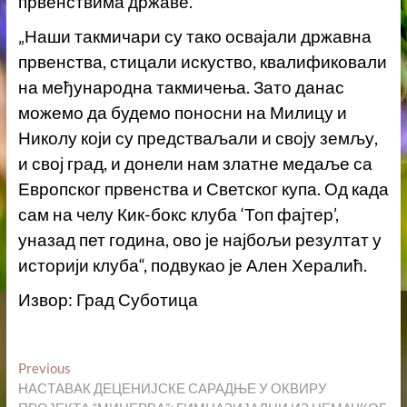
првенствима државе.
„Наши такмичари су тако освајали државна
првенства, стицали искуство, квалификовали
на међународна такмичења. Зато данас
можемо да будемо поносни на Милицу и
Николу који су предстваљали и своју земљу,
и свој град, и донели нам златне медаље са
Европског првенства и Светског купа. Од када
сам на челу Кик-бокс клуба ‘Топ фајтер’,
уназад пет година, ово је најбољи резултат у
историји клуба“, подвукао је Ален Хералић.
Извор: Град Суботица
Кретање
Previous
Previous
post:
НАСТАВАК ДЕЦЕНИЈСКЕ САРАДЊЕ У ОКВИРУ
чланка