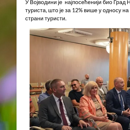
У Војводини је најпосећенији био Град 
туриста, што је за 12% више у односу н
страни туристи.