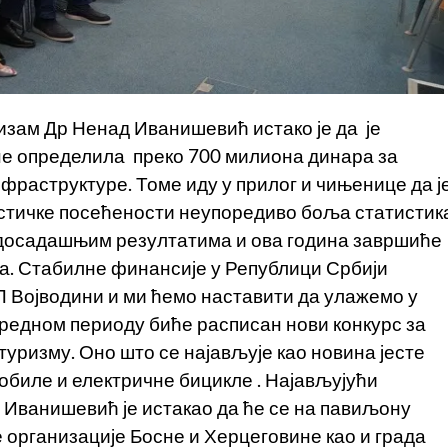
ризам Др Ненад Иванишевић истако је да је
не определила преко 700 милиона динара за
фраструктуре. Томе иду у прилог и чињенице да ј
ристичке посећености неупоредиво боља статистик
ма досадашњим резултатима и ова година завршиће
а. Стабилне финансије у Републици Србији
 Војводини и ми ћемо наставити да улажемо у
аредном периоду биће расписан нови конкурс за
уризму. Оно што се најављује као новина јесте
обиле и електричне бицикле . Најављујући
 Иванишевић је истакао да ће се на павиљону
 организације Босне и Херцеговине као и града