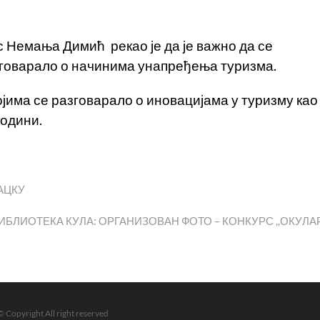
с Немања Димић рекао је да је важно да се
азговарало о начинима унапређења туризма.
ојима се разговарало о иновацијама у туризму као
водини.
АЦКУ
БЛИОТЕКА КУЛА: ОРГАНИЗОВАН ФОТО – КОНКУРС ,,ОКУЛА
© Copyright All right reserved