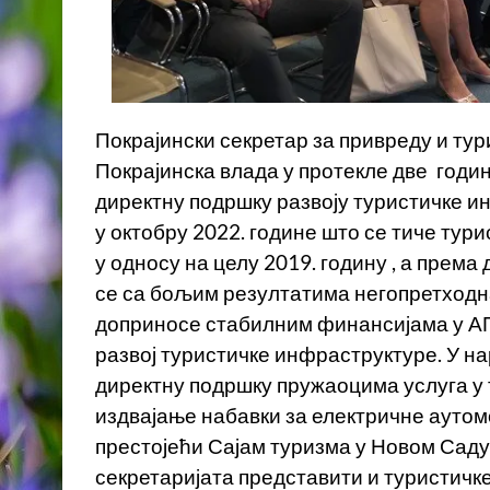
Покрајински секретар за привреду и ту
Покрајинска влада у протекле две годи
директну подршку развоју туристичке ин
у октобру 2022. године што се тиче ту
у односу на целу 2019. годину , а пре
се са бољим резултатима негопретходн
доприносе стабилним финансијама у АП
развој туристичке инфраструктуре. У н
директну подршку пружаоцима услуга у т
издвајање набавки за електричне аутом
престојећи Сајам туризма у Новом Саду
секретаријата представити и туристичке