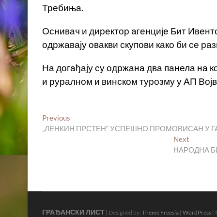
Требиња.
Оснивач и директор агенције Бит Ивент
одржавају овакви скупови како би се р
На догађају су одржана два панела на к
и руралном и винском турозму у АП Вој
Кретање
Previous
Previous
post:
„ЛЕНКИН ПРСТЕН“ УСПЕШНО ПРОМОВИСАН У Г
чланка
Next
Next
post:
НАРОДНА БИ
ГРАЂАНСКИ ЛИСТ
| Designed by:
Theme Freesia
|
WordPress
| 