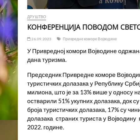
ДРУШТВО
КОНФЕРЕНЦИЈА ПОВОДОМ СВЕТС
26.09.2023
Привредне коморе Војводине
У Привредној комори Војводине одржан
дана туризма.
Председник Привредне коморе Војводине
туристичких долазака у Републику Србију
милиона, што је за 13% више у односу на
остварили 51% укупних долазака, док су
броја туристичких долазака, 17% су чин
долазака страних туриста у Војводину п
2022. године.