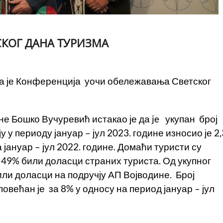
КОГ ДАНА ТУРИЗМА
а је Конференција уочи обележавања Светског
 Бошко Вучуревић истакао је да je укупан број
 у периоду јануар – јул 2023. године износио је 2,
 јануар – јул 2022. године. Домаћи туристи су
 49% били доласци страних туриста. Од укупног
или доласци на подручју АП Војводине. Број
овећан је за 8% у односу на период јануар – јул