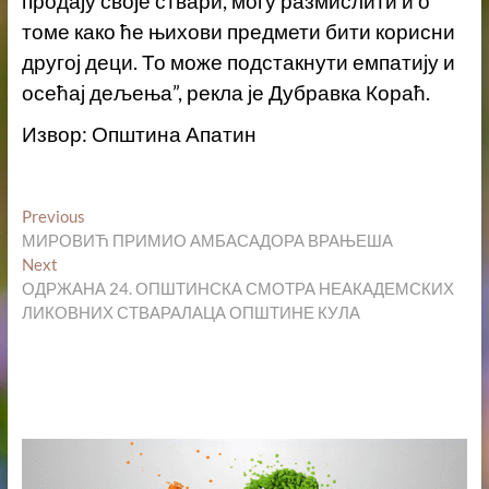
продају своје ствари, могу размислити и о
томе како ће њихови предмети бити корисни
другој деци. То може подстакнути емпатију и
осећај дељења”, рекла је Дубравка Кораћ.
Извор: Општина Апатин
Кретање
Previous
Previous
post:
МИРОВИЋ ПРИМИО АМБАСАДОРА ВРАЊЕША
чланка
Next
Next
post:
ОДРЖАНА 24. ОПШТИНСКА СМОТРА НЕАКАДЕМСКИХ
ЛИКОВНИХ СТВАРАЛАЦА ОПШТИНЕ КУЛА