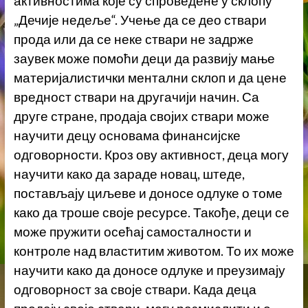
активностима које су спроведене у склопу
„Дечије недеље“. Учење да се део ствари
прода или да се неке ствари не задрже
заувек може помоћи деци да развију мање
материјалистички ментални склоп и да цене
вредност ствари на другачији начин. Са
друге стране, продаја својих ствари може
научити децу основама финансијске
одговорности. Кроз ову активност, деца могу
научити како да зараде новац, штеде,
постављају циљеве и доносе одлуке о томе
како да троше своје ресурсе. Такође, деци се
може пружити осећај самосталности и
контроле над властитим животом. То их може
научити како да доносе одлуке и преузимају
одговорност за своје ствари. Када деца