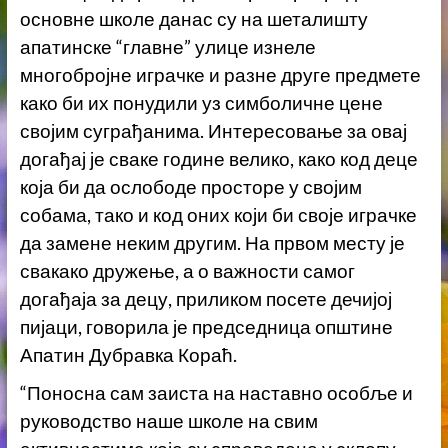
основне школе данас су на шеталишту
апатинске “главне” улице изнеле
многобројне играчке и разне друге предмете
како би их понудили уз симболичне цене
својим суграђанима. Интересовање за овај
догађај је сваке године велико, како код деце
која би да ослободе просторе у својим
собама, тако и код оних који би своје играчке
да замене неким другим. На првом месту је
свакако дружење, а о важности самог
догађаја за децу, приликом посете дечијој
пијаци, говорила је председница општине
Апатин Дубравка Кораћ.
“Поносна сам заиста на наставно особље и
руководство наше школе на свим