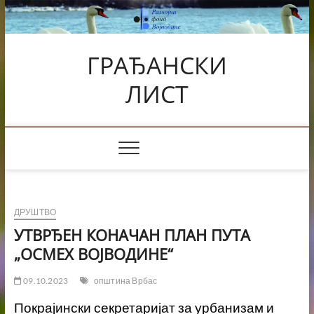
Skip
to
content
ГРАЂАНСКИ
ЛИСТ
ДРУШТВО
УТВРЂЕН КОНАЧАН ПЛАН ПУТА
„ОСМЕХ ВОЈВОДИНЕ“
09.10.2023
општина Врбас
Покрајински секретаријат за урбанизам и