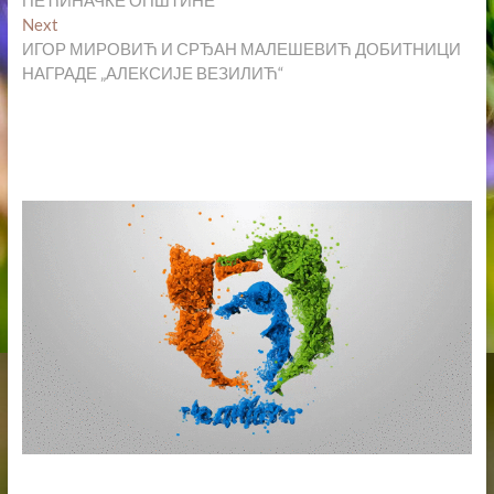
ПЕЋИНАЧКЕ ОПШТИНЕ
Next
Next
post:
ИГОР МИРОВИЋ И СРЂАН МАЛЕШЕВИЋ ДОБИТНИЦИ
НАГРАДЕ „АЛЕКСИЈЕ ВЕЗИЛИЋ“