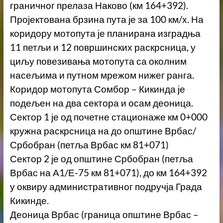
граничног прелаза Наково (км 164+392).
Пројектована брзина пута је за 100 км/х. На
коридору мотопута је планирана изградња
11 петљи и 12 површинских раскрсница, у
циљу повезивања мотопута са околним
насељима и путном мрежом нижег ранга.
Коридор мотопута Сомбор – Кикинда је
подељен на два сектора и осам деоница.
Сектор 1 је од почетне стационаже км 0+000
кружна раскрсница на до општине Врбас/
Србобран (петља Врбас км 81+071)
Сектор 2 је од општине Србобран (петља
Врбас на А1/Е-75 км 81+071), до км 164+392
у оквиру административног подручја Града
Кикинде.
Деоница Врбас (граница општине Врбас –