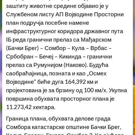
заштиту животне средине објавио је у
Службеном листу АП Војводине Просторни
план подручја посебне намене
инфраструктурног коридора државног пута
IБ реда гранични прелаз са Мађарском
(Бачки Брег) – Сомбор – Кула – Врбас –
Србобран – Бечеј – Кикинда – гранични
прелаз са Румунијом (Наково). Будућа
саобраћајница, позната и као „Осмех
Војводине“ биће дуга 164,392 км и
пројектована је за брзину од 100 км/х. Укупна
површина обухвата просторног плана је
11.273,42 хектара.
Граница плана, обухвата делове града
Сомбора катастарске општине Бачки Брег,