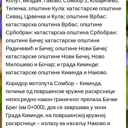
Колут, Бездан, Гаково, Сомбор 2, Кљајићево,
Телечка; општине Кула: катастарске општине
Сивац, Црвенка и Кула; општине Врбас:
катастарска општина Врбас; општине
Србобран: катастарска општина Србобран;
општине Бечеј: катастарске општине
Радичевић и Бечеј; општине Нови Бечеј:
катастарске општине Нови Бечеј, Ново
Милошево и Бочар; и града Кикинде:
катастарске општине Кикинда и Наково.
Коридор мотопута Сомбор – Кикинда,
почиње од површинске кружне раскрснице
непосредно након граничног прелаза Бачки
Брег (км 0+000), док се завршава у зони
Града Кикинде, на површинској кружној
раскрсници – излазу ка насељу Наково и