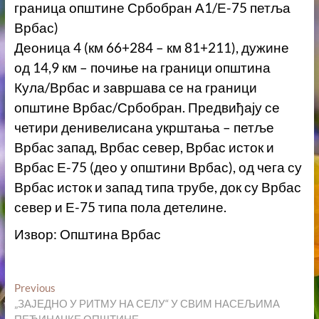
граница општине Србобран А1/Е-75 петља
Врбас)
Деоница 4 (км 66+284 – км 81+211), дужине
од 14,9 км – почиње на граници општина
Кула/Врбас и завршава се на граници
општине Врбас/Србобран. Предвиђају се
четири денивелисана укрштања – петље
Врбас запад, Врбас север, Врбас исток и
Врбас Е-75 (део у општини Врбас), од чега су
Врбас исток и запад типа трубе, док су Врбас
север и Е-75 типа пола детелине.
Извор: Општина Врбас
Кретање
Previous
Previous
post:
„ЗАЈЕДНО У РИТМУ НА СЕЛУ“ У СВИМ НАСЕЉИМА
чланка