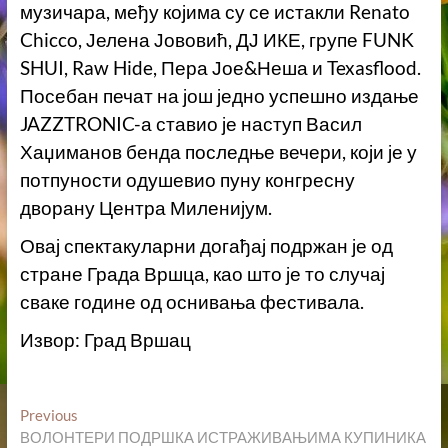
музичара, међу којима су се истакли Renato
Chicco, Јелена Јововић, ДЈ ИКЕ, групе FUNK
SHUI, Raw Hide, Пера Јое&Неша и Texasflood.
Посебан печат на још једно успешно издање
JAZZTRONIC-а ставио је наступ Васил
Хаџиманов бенда последње вечери, који је у
потпуности одушевио пуну конгресну
дворану Центра Миленијум.
Овај спектакуларни догађај подржан је од
стране Града Вршца, као што је то случај
сваке године од оснивања фестивала.
Извор: Град Вршац
Кретање
Previous
Previous
post:
ВОЛОНТЕРИ ПОДРШКА ИСТРАЖИВАЊИМА КУПИНИКА