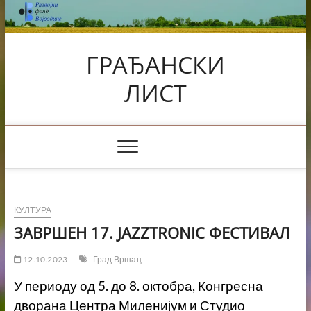
Skip
to
content
ГРАЂАНСКИ
ЛИСТ
КУЛТУРА
ЗАВРШЕН 17. ЈAZZTRONIC ФЕСТИВАЛ
12.10.2023
Град Вршац
У периоду од 5. до 8. октобра, Конгресна
дворана Центра Миленијум и Студио