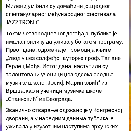
Миленијум били су домаћини још једног
спектакуларног међународног фестивала
JAZZTRONIC.
Током четвородневног догађаја, публика је
имала прилику да ужива у богатом програму.
Првог дана, одржана је промоција књиге
„Увод у џез солфеђо“ ауторке проф. Татјане
Гердец Мрђа. Истог дана, наступили су
талентовани ученици џез одсека средње
музичке школе „Јосиф Маринковић“ из
Вршца, као и ученици музичке школе
„Станковић“ из Београда.
Званично отварање одржано је у Конгресној
дворани, а у наредним данима публика је
уживала у изузетним наступима врхунских