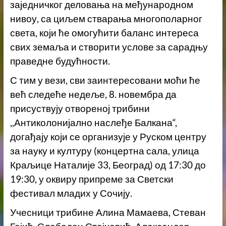
заједничког деловања на међународном
нивоу, са циљем стварања многополарног
света, који ће омогућити баланс интереса
свих земаља и створити услове за сарадњу
праведне будућности.
С тим у вези, сви заинтересовани моћи ће
већ следеће недеље, 8. новембра да
присуствују отвореној трибини
,,Антиколонијално наслеђе Балкана“,
догађају који се организује у Руском центру
за науку и културу (концертна сала, улица
Краљице Наталије 33, Београд) од 17:30 до
19:30, у оквиру припреме за Светски
фестивал младих у Сочију.
Учесници трибине Алина Мамаева, Стеван