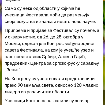
Само су неке од области у којима ће
учесници Фестивала моћи да размењују
своја искуства и знања и нешто ново науче.
Припреме и пријаве за Фестивал су почеле, а
у оквиру истих, од 26. до 28. октобра у
Москви, одржан је и Конгрес међународног
савета Фестивала, на ком је учешће узео и
наш представник Србије, Алекса Гајић,
председник Центра за српско-руску сарадњу
,,Зенит“.
На Конгресу су учествовали представници
преко 90 земаља света, односно 120 младих
лидера из различитих области.
Учесници Конгреса нагласили су значај