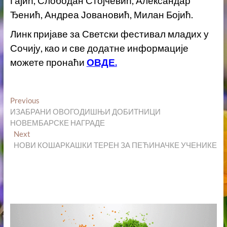
Гајић, Слободан Стојчевић, Александар
Ђенић, Андреа Јовановић, Милан Бојић.
Линк пријаве за Светски фестивал младих у
Сочију, као и све додатне информације
можете пронаћи
ОВДЕ.
Кретање
Previous
Previous
post:
ИЗАБРАНИ ОВОГОДИШЊИ ДОБИТНИЦИ
чланка
НОВЕМБАРСКЕ НАГРАДЕ
Next
Next
post:
НОВИ КОШАРКАШКИ ТЕРЕН ЗА ПЕЋИНАЧКЕ УЧЕНИКЕ