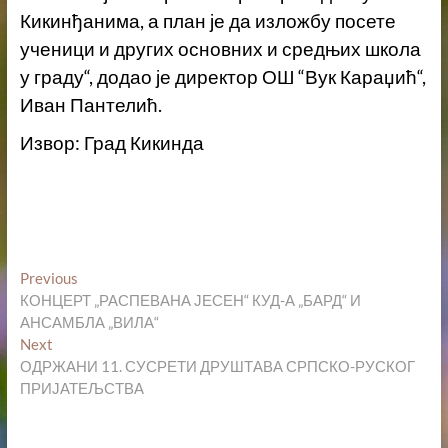
Кикинђанима, а план је да изложбу посете
ученици и других основних и средњих школа
у граду“, додао је директор ОШ “Вук Караџић“,
Иван Пантелић.
Извор: Град Кикинда
Кретање
Previous
Previous
post:
КОНЦЕРТ „РАСПЕВАНА ЈЕСЕН“ КУД-А „БАРД“ И
чланка
АНСАМБЛА „ВИЛА“
Next
Next
post:
ОДРЖАНИ 11. СУСРЕТИ ДРУШТАВА СРПСКО-РУСКОГ
ПРИЈАТЕЉСТВА