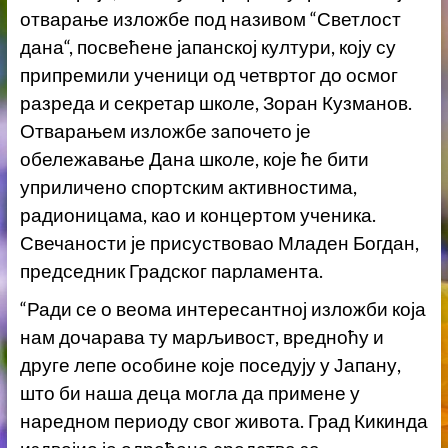
отварање изложбе под називом “Светлост
дана“, посвећене јапанској култури, коју су
припремили ученици од четвртог до осмог
разреда и секретар школе, Зоран Кузманов.
Отварањем изложбе започето је
обележавање Дана школе, које ће бити
уприличено спортским активностима,
радионицама, као и концертом ученика.
Свечаности је присуствовао Младен Богдан,
председник Градског парламента.
“Ради се о веома интересантној изложби која
нам дочарава ту марљивост, вредноћу и
друге лепе особине које поседују у Јапану,
што би наша деца могла да примене у
наредном периоду свог живота. Град Кикинда