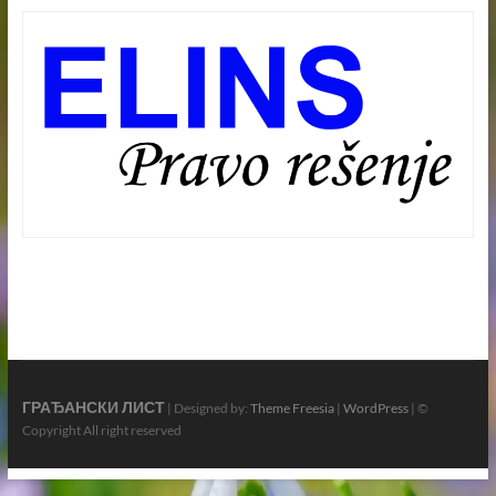
ГРАЂАНСКИ ЛИСТ
| Designed by:
Theme Freesia
|
WordPress
| ©
Copyright All right reserved