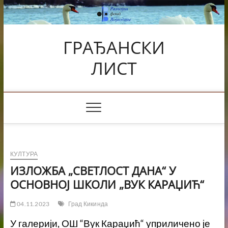
Skip
to
content
ГРАЂАНСКИ
ЛИСТ
КУЛТУРА
ИЗЛОЖБА „СВЕТЛОСТ ДАНА“ У
ОСНОВНОЈ ШКОЛИ „ВУК КАРАЏИЋ“
04.11.2023
Град Кикинда
У галерији, ОШ “Вук Караџић“ уприличено је