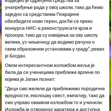
издвојио је одређена средства за
унапређење рада у овој школи, тако да ћемо
заједно са средствима Покрајине
обезбедити нови терен, док ће се преко
конкурса НИС-а реконструисати кров и
прозори, тако да су извајања за ову школу
велика, уз чињеницу да водимо рачуна о
свим образовним установама у граду“, рекао
је Богдан.
Овом интересантном изложбом жеља је
била да се ученицима приближе врлине по
којима је Јапан познат:
“Деци смо желели да приближимо породичне
вредности, еколошку свест, емпатију, тако да
смо управо оваквом изложбом то и учинили.
Изложба је отвореног каратера и доступна