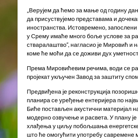
„Верујем да ћемо за мање од годину да
да присуствујемо представама и дочека
иностранства. Истовремено, запослени
у Срему имаће много боље услове за рад
стваралаштво“, нагласио је Мировић и 
коме ће моћи да се доживи дух уметност
Према Мировићевим речима, води се рач
пројекат укључен Завод за заштиту спом
Предвиђена је реконструкција позоришн
планира се уређење ентеријера по нај
Биће постављен акустични материјал на
модерно озвучење и расвета. У плану је
хлађења у циљу побољшања енергетске 
што ће омогућити употребу савремене 