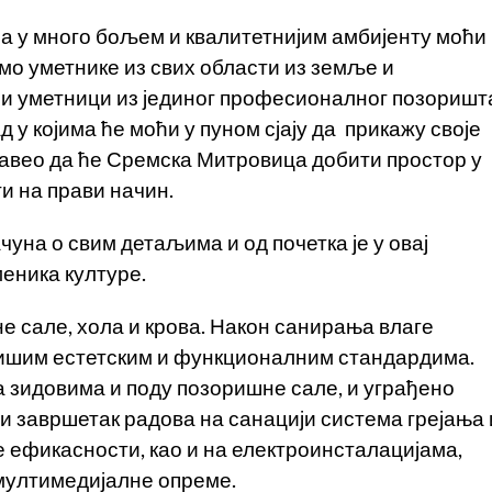
на у много бољем и квалитетнијим амбијенту моћи
мо уметнике из свих области из земље и
 и уметници из јединог професионалног позоришт
 у којима ће моћи у пуном сјају да прикажу своје
навео да ће Сремска Митровица добити простор у
и на прави начин.
уна о свим детаљима и од почетка је у овај
еника културе.
е сале, хола и крова. Након санирања влаге
вишим естетским и функционалним стандардима.
 зидовима и поду позоришне сале, и уграђено
 и завршетак радова на санацији система грејања 
ефикасности, као и на електроинсталацијама,
мултимедијалне опреме.