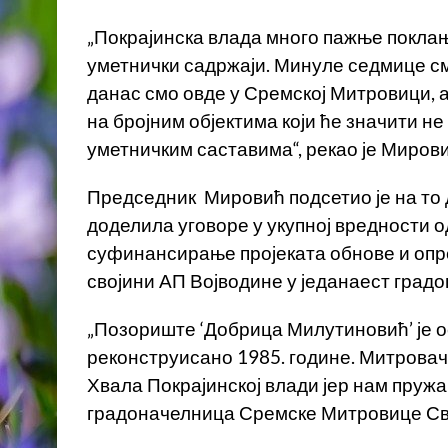
„Покрајинска влада много пажње поклањ
уметнички садржаји. Минуле седмице см
данас смо овде у Сремској Митровици,
на бројним објектима који ће значити 
уметничким саставима“, рекао је Мирови
Председник Мировић подсетио је на то 
доделила уговоре у укупној вредности 
суфинансирање пројеката обнове и опре
својини АП Војводине у једанаест градо
„Позориште ‘Добрица Милутиновић’ је ос
реконструисано 1985. године. Митровачк
Хвала Покрајинској влади јер нам пружа 
градоначелница Сремске Митровице С