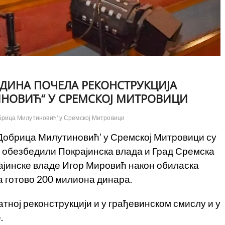
ОДИНА ПОЧЕЛА РЕКОНСТРУКЦИЈА
НОВИЋ“ У СРЕМСКОЈ МИТРОВИЦИ
брица Милутиновић’ у Сремској Митровици
‘Добрица Милутиновић’ у Сремској Митровици су
у обезбедили Покрајинска влада и Град Сремска
рајинске владе Игор Мировић након обиласка
а готово 200 милиона динара.
атној реконструкцији и у грађевинском смислу и у
.