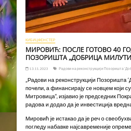
КИБИЦФЕНСТЕР
МИРОВИЋ: ПОСЛЕ ГОТОВО 40 Г
ПОЗОРИШТА „ДОБРИЦА МИЛУТИ
13.11.2023
Радови на реконструкцији Позоришта ‘До
„Радови на реконструкцији Позоришта 
почели, а финансирају се новцем који с
Митровица“, изјавио је председник Пок
радова и додао да је инвестиција вредн
Мировић је истакао да је реч о свеобухв
погледу набавке најсавременије опреме