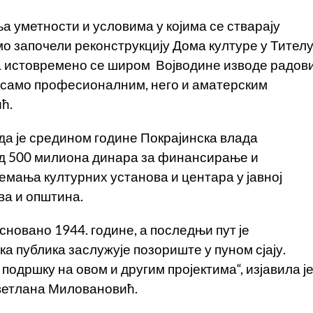
а уметности и условима у којима се стварају
о започели реконструкцију Дома културе у Тителу
 а истовремено се широм Војводине изводе радов
не само професионалним, него и аматерским
ћ.
да је средином године Покрајинска влада
од 500 милиона динара за финансирање и
мања културних установа и центара у јавној
ва и општина.
новано 1944. године, а последњи пут је
а публика заслужује позориште у пуном сјају.
подршку на овом и другим пројектима“, изјавила ј
ветлана Миловановић.