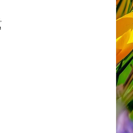
,
и
е