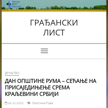
Skip
to
content
ГРАЂАНСКИ
ЛИСТ
ДРУШТВО
ДАН ОПШТИНЕ РУМА – СЕЋАЊЕ НА
ПРИСАЈЕДИЊЕЊЕ СРЕМА
КРАЉЕВИНИ СРБИЈИ
24.11.2023
Општина Рума