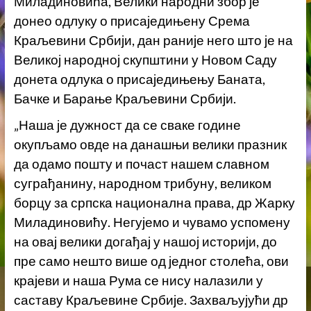
Миладиновића, Велики народни збор је
донео одлуку о присаједињену Срема
Краљевини Србији, дан раније него што је на
Великој народној скупштини у Новом Саду
донета одлука о присаједињењу Баната,
Бачке и Барање Краљевини Србији.
„Наша је дужност да се сваке године
окупљамо овде на данашњи велики празник
да одамо пошту и почаст нашем славном
суграђанину, народном трибуну, великом
борцу за српска национална права, др Жарку
Миладиновићу. Негујемо и чувамо успомену
на овај велики догађај у нашој историји, до
пре само нешто више од једног столећа, ови
крајеви и наша Рума се нису налазили у
саставу Краљевине Србије. Захваљујући др