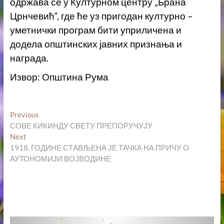
одржава се у Културном центру „Брана
Црнчевић“, где ће уз пригодан културно –
уметнички програм бити уприличена и
додела општинских јавних признања и
награда.
Извор: Општина Рума
Кретање
Previous
Previous
post:
СОВЕ КИКИНДУ СВЕТУ ПРЕПОРУЧУЈУ
чланка
Next
Next
post:
1918. ГОДИНЕ СТАВЉЕНА ЈЕ ТАЧКА НА ПРИЧУ О
АУТОНОМИЈИ ВОЈВОДИНЕ