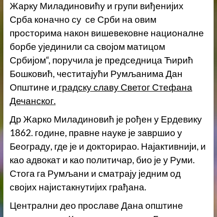
Жарку Миладиновићу и групи виђенијих
Срба коначно су се Срби на овим
просторима након вишевековне националне
борбе ујединили са својом матицом
Србијом“, поручила је председница Ћирић
Бошковић, честитајући Румљанима Дан
Општине и
градску славу Светог Стефана
Дечанског.
Др Жарко Миладиновић је рођен у Ердевику
1862. године, правне науке је завршио у
Београду, где је и докторирао. Најактивнији, и
као адвокат и као политичар, био је у Руми.
Стога га Румљани и сматрају једним од
својих најистакнутијих грађана.
Централни део прославе Дана општине