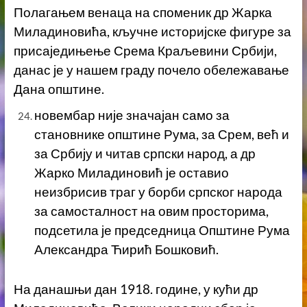
Полагањем венаца на споменик др Жарка
Миладиновића, кључне историјске фигуре за
присаједињење Срема Краљевини Србији,
данас је у нашем граду почело обележавање
Дана општине.
новембар није значајан само за
становнике општине Рума, за Срем, већ и
за Србију и читав српски народ, а др
Жарко Миладиновић је оставио
неизбрисив траг у борби српског народа
за самосталност на овим просторима,
подсетила је председница Општине Рума
Александра Ћирић Бошковић.
На данашњи дан 1918. године, у кући др