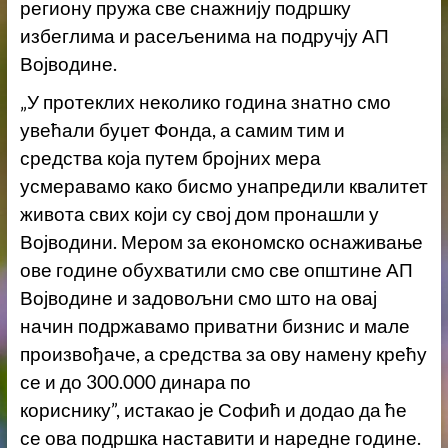
региону пружа све снажнију подршку
избеглима и расељенима на подручју АП
Војводине.
„У протеклих неколико година знатно смо
увећали буџет Фонда, а самим тим и
средства која путем бројних мера
усмеравамо како бисмо унапредили квалитет
живота свих који су свој дом пронашли у
Војводини. Мером за економско оснаживање
ове године обухватили смо све општине АП
Војводине и задовољни смо што на овај
начин подржавамо приватни бизнис и мале
произвођаче, а средства за ову намену крећу
се и до 300.000 динара по
кориснику”, истакао је Софић и додао да ће
се ова подршка наставити и наредне године.