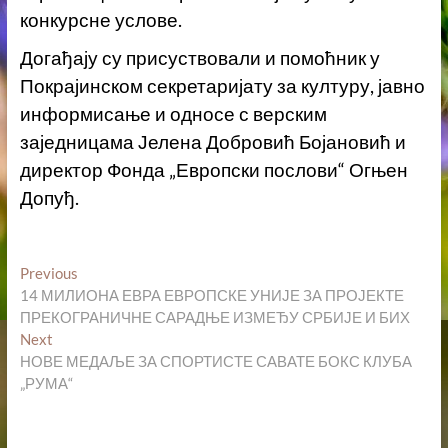
конкурсне услове.
Догађају су присуствовали и помоћник у
Покрајинском секретаријату за културу, јавно
информисање и односе с верским
заједницама Јелена Добровић Бојановић и
директор Фонда „Европски послови“ Огњен
Допуђ.
Кретање
Previous
Previous
post:
14 МИЛИОНА ЕВРА ЕВРОПСКЕ УНИЈЕ ЗА ПРОЈЕКТЕ
чланка
ПРЕКОГРАНИЧНЕ САРАДЊЕ ИЗМЕЂУ СРБИЈЕ И БИХ
Next
Next
post:
НОВЕ МЕДАЉЕ ЗА СПОРТИСТЕ САВАТЕ БОКС КЛУБА
„РУМА“