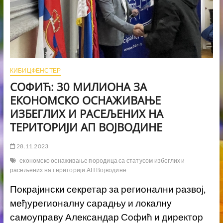
КИБИЦФЕНСТЕР
СОФИЋ: 30 МИЛИОНА ЗА
ЕКОНОМСКО ОСНАЖИВАЊЕ
ИЗБЕГЛИХ И РАСЕЉЕНИХ НА
ТЕРИТОРИЈИ АП ВОЈВОДИНЕ
28.11.2023
економско оснаживање породица са статусом избеглих и
расељених на територији АП Војводине
Покрајински секретар за регионални развој,
међурегионалну сарадњу и локалну
самоуправу Александар Софић и директор