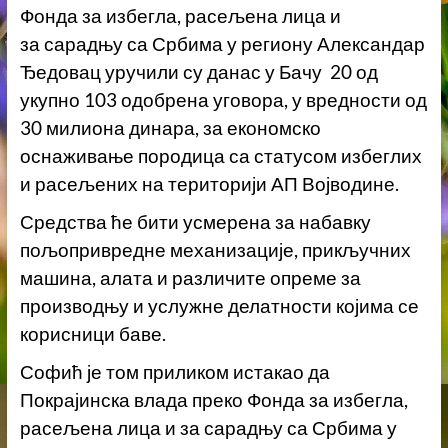
Фонда за избегла, расељена лица и
за сарадњу са Србима у региону Александар
Ђедовац уручили су данас у Бачу 20 од
укупно 103 одобрена уговора, у вредности од
30 милиона динара, за економско
оснаживање породица са статусом избеглих
и расељених на територији АП Војводине.
Средства ће бити усмерена за набавку
пољопривредне механизације, прикључних
машина, алата и различите опреме за
производњу и услужне делатности којима се
корисници баве.
Софић је том приликом истакао да
Покрајинска влада преко Фонда за избегла,
расељена лица и за сарадњу са Србима у