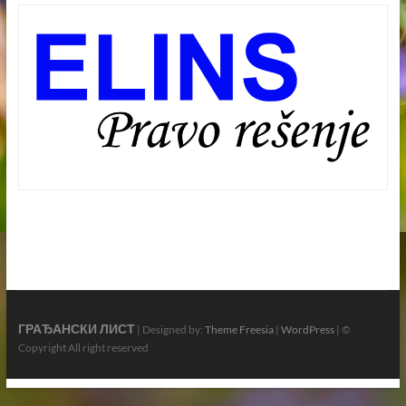
ГРАЂАНСКИ ЛИСТ
| Designed by:
Theme Freesia
|
WordPress
| ©
Copyright All right reserved