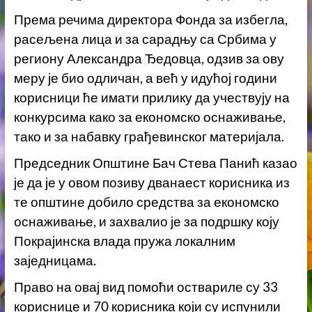
Према речима директора Фонда за избегла,
расељена лица и за сарадњу са Србима у
региону Александра Ђедовца, одзив за ову
меру је био одличан, а већ у идућој години
корисници ће имати прилику да учествују на
конкурсима како за економско оснаживање,
тако и за набавку грађевинског материјала.
Председник Општине Бач Стева Панић казао
је да је у овом позиву дванаест корисника из
те општине добило средства за економско
оснаживање, и захвалио је за подршку коју
Покрајинска влада пружа локалним
заједницама.
Право на овај вид помоћи оствариле су 33
кориснице и 70 корисника који су испунили