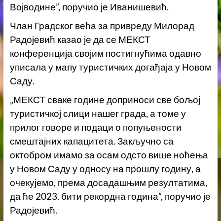
Војводине”, поручио је Иванишевић.
Члан Градског већа за привреду Милорад
Радојевић казао је да се МЕКСТ
конференција својим постигнућима одавно
уписала у мапу туристичких догађаја у Новом
Саду.
„МЕКСТ сваке године доприноси све бољој
туристичкој слици нашег града, а томе у
прилог говоре и подаци о попуњености
смештајних капацитета. Закључно са
октобром имамо за осам одсто више ноћења
у Новом Саду у односу на прошлу годину, а
очекујемо, према досадашњим резултатима,
да ће 2023. бити рекордна година”, поручио је
Радојевић.