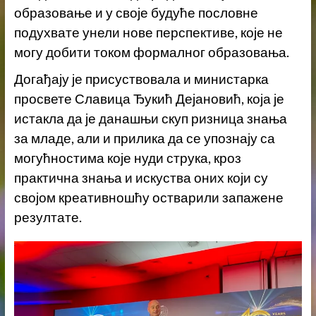
образовање и у своје будуће пословне
подухвате унели нове перспективе, које не
могу добити током формалног образовања.
Догађају је присуствовала и министарка
просвете Славица Ђукић Дејановић, која је
истакла да је данашњи скуп ризница знања
за младе, али и прилика да се упознају са
могућностима које нуди струка, кроз
практична знања и искуства оних који су
својом креативношћу остварили запажене
резултате.