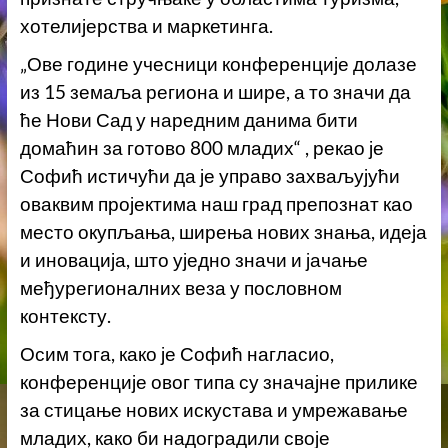
хотелијерства и маркетинга.
„Ове године учесници конференције долазе
из 15 земаља региона и шире, а то значи да
ће Нови Сад у наредним данима бити
домаћин за готово 800 младих“ , рекао је
Софић истичући да је управо захваљујући
оваквим пројектима наш град препознат као
место окупљања, ширења нових знања, идеја
и иновација, што уједно значи и јачање
међурегионалних веза у пословном
контексту.
Осим тога, како је Софић нагласио,
конференције овог типа су значајне прилике
за стицање нових искустава и умрежавање
младих, како би надоградили своје