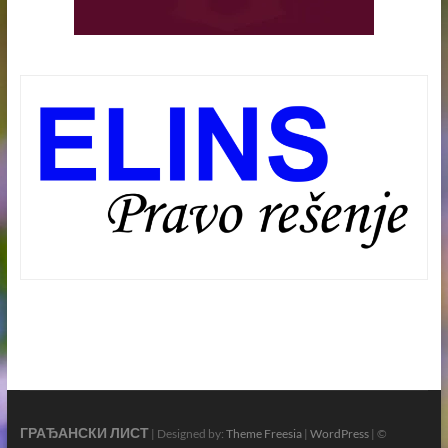
ГРАЂАНСКИ ЛИСТ
| Designed by:
Theme Freesia
|
WordPress
| ©