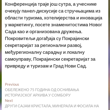
Конференција траје још сутра, а учеснике
очекују панел-дискусије са стручњацима из
области туризма, хотелијерства и иновација
у маркетингу, посете знаменитостима Новог
Сада као и организована дружења.
Покровитељи догађаја су Покрајински
секретаријат за регионални развој,
међурегионалну сарадњу и локалну
самоуправу, Покрајински секретаријат за
привреду и туризам и Град Нови Сад.
Кретање
Previous
Previous
post:
ОБЕЛЕЖЕНО 75 ГОДИНА ОД ОСНИВАЊА
чланка
ИСТОРИЈСКОГ АРХИВА У СОМБОРУ
Next
Next
post:
ДРУГИ САЈАМ КРИСТАЛА, МИНЕРАЛА И ФОСИЛА НА