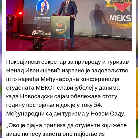
Покрајински секретар за привреду и туризам
Ненад Иванишевић изразио је задовољство
што највећа Међународна конференција
студената МЕКСТ слави јубелеј у данима
када Новосадски сајам обележава стоту
годину постојања и док је у току 54.
Међународни сајам туризма у Новом Саду.
„Ово је сјајна прилика да студенти који желе
више понесу заиста оно најбоље из