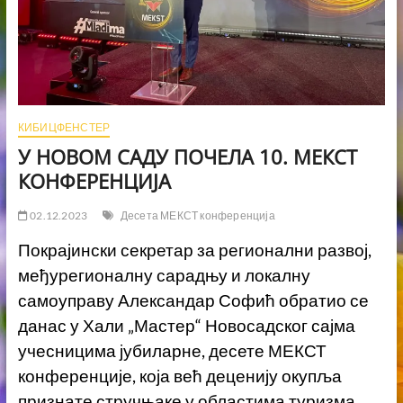
КИБИЦФЕНСТЕР
У НОВОМ САДУ ПОЧЕЛА 10. МЕКСТ
КОНФEРЕНЦИЈА
02.12.2023
Десета МЕКСТ конференција
Покрајински секретар за регионални развој,
међурегионалну сарадњу и локалну
самоуправу Александар Софић обратио се
данас у Хали „Мастер“ Новосадског сајма
учесницима јубиларне, десете МЕКСТ
конференције, која већ деценију окупља
признате стручњаке у областима туризма,