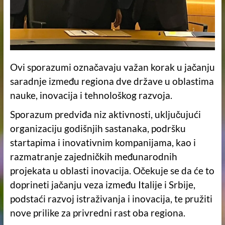
Ovi sporazumi označavaju važan korak u jačanju
saradnje između regiona dve države u oblastima
nauke, inovacija i tehnološkog razvoja.
Sporazum predviđa niz aktivnosti, uključujući
organizaciju godišnjih sastanaka, podršku
startapima i inovativnim kompanijama, kao i
razmatranje zajedničkih međunarodnih
projekata u oblasti inovacija. Očekuje se da će to
doprineti jačanju veza između Italije i Srbije,
podstaći razvoj istraživanja i inovacija, te pružiti
nove prilike za privredni rast oba regiona.