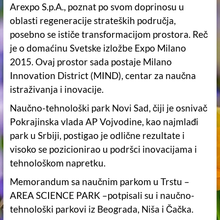
Arexpo S.p.A., poznat po svom doprinosu u
oblasti regeneracije strateških područja,
posebno se ističe transformacijom prostora. Reč
je o domaćinu Svetske izložbe Expo Milano
2015. Ovaj prostor sada postaje Milano
Innovation District (MIND), centar za naučna
istraživanja i inovacije.
Naučno-tehnološki park Novi Sad, čiji je osnivač
Pokrajinska vlada AP Vojvodine, kao najmlađi
park u Srbiji, postigao je odlične rezultate i
visoko se pozicionirao u podršci inovacijama i
tehnološkom napretku.
Memorandum sa naučnim parkom u Trstu –
AREA SCIENCE PARK –potpisali su i naučno-
tehnološki parkovi iz Beograda, Niša i Čačka.