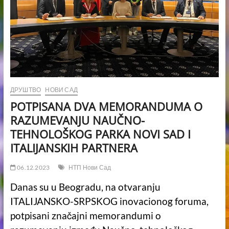
ДРУШТВО
НОВИ САД
POTPISANA DVA MEMORANDUMA O
RAZUMEVANJU NAUČNO-
TEHNOLOŠKOG PARKA NOVI SAD I
ITALIJANSKIH PARTNERA
06.12.2023
НТП Нови Сад
Danas su u Beogradu, na otvaranju
ITALIJANSKO-SRPSKOG inovacionog foruma,
potpisani značajni memorandumi o