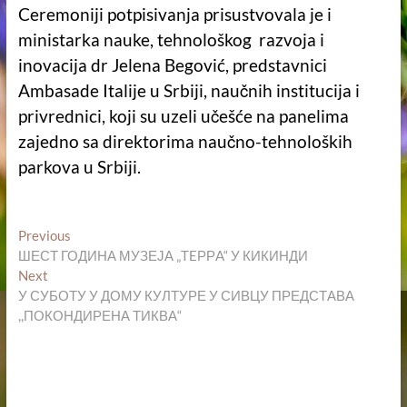
Ceremoniji potpisivanja prisustvovala je i
ministarka nauke, tehnološkog razvoja i
inovacija dr Jelena Begović, predstavnici
Ambasade Italije u Srbiji, naučnih institucija i
privrednici, koji su uzeli učešće na panelima
zajedno sa direktorima naučno-tehnoloških
parkova u Srbiji.
Кретање
Previous
Previous
post:
ШЕСТ ГОДИНА МУЗЕЈА „TEРРA“ У КИКИНДИ
чланка
Next
Next
post:
У СУБОТУ У ДОМУ КУЛТУРЕ У СИВЦУ ПРЕДСТАВА
,,ПОКОНДИРЕНА ТИКВА“