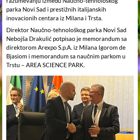
razumevanju između Naučno-tehnološkog
parka Novi Sad i prestižnih italijanskih
inovacionih centara iz Milana i Trsta.
Direktor Naučno-tehnološkog parka Novi Sad
Nebojša Drakulić potpisao je memorandum sa
direktorom Arexpo S.p.A. iz Milana Igorom de
Bjasiom i memorandum sa naučnim parkom u
Trstu – AREA SCIENCE PARK.