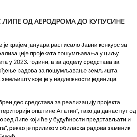
С ЛИПЕ ОД АЕРОДРОМА ДО КУПУСИНЕ
је крајем јануара расписало Јавни конкурс за
еализације пројеката пошумљавања у циљу
а у 2023. години, а за доделу средстава за
вођење радова за пошумљавање земљишта
 земљишту које је у надлежности јединица
брен део средстава за реализацију пројекта
ериторији општине Апатин“, тако да данас пут од
оред Липе који ће у будућности представљати и
та“, рекао је приликом обиласка радова заменик
Ђукић.