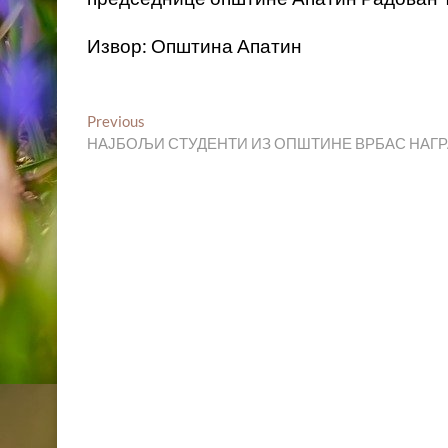
Извор: Општина Апатин
Кретање
Previous
Previous
post:
НАЈБОЉИ СТУДЕНТИ ИЗ ОПШТИНЕ ВРБАС НАГРА
чланка