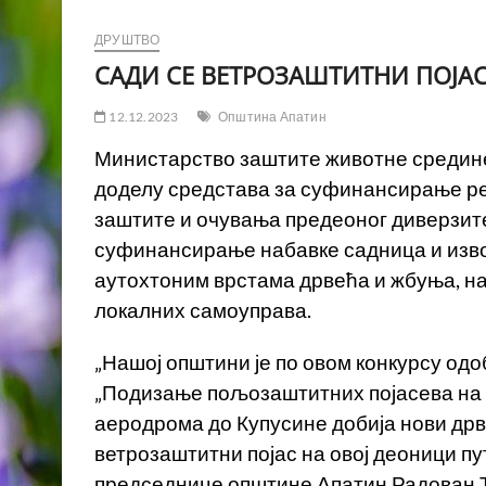
ДРУШТВО
САДИ СЕ ВЕТРОЗАШТИТНИ ПОЈА
12.12.2023
Општина Апатин
Министарство заштите животне средине 
доделу средстава за суфинансирање р
заштите и очувања предеоног диверзитет
суфинансирање набавке садница и из
аутохтоним врстама дрвећа и жбуња, на
локалних самоуправа.
„Нашој општини је по овом конкурсу одо
„Подизање пољозаштитних појасева на т
аеродрома до Купусине добија нови дрв
ветрозаштитни појас на овој деоници пу
председнице општине Апатин Радован 