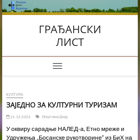
Skip
to
content
ГРАЂАНСКИ
ЛИСТ
КУЛТУРА
ЗАЈЕДНО ЗА КУЛТУРНИ ТУРИЗАМ
21.12.2023
Општина Шид
У оквиру сарадње НАЛЕД-а, Етно мреже и
Удружења „Босанске рукотворине“ из БиХ на