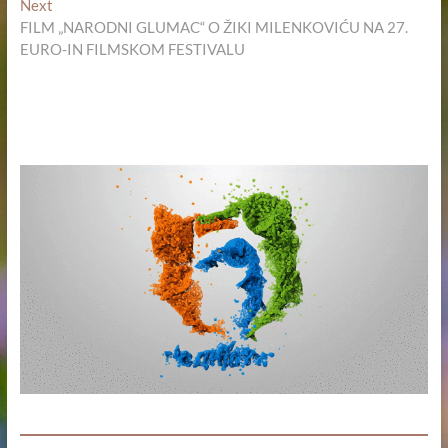
Next
Next
post:
FILM „NARODNI GLUMAC“ O ŽIKI MILENKOVIĆU NA 27.
EURO-IN FILMSKOM FESTIVALU