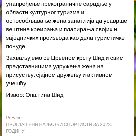
унапређење прекограничне сарадње у
области културног туризма и
оспособљавање жена занатлија да усаврше
вештине креирања и пласирања својих и
заједничких производа као дела туристичке
понуде.
Захваљујемо се Црвеном крсту Шид и свим
представницима удружења жена на
присуству, сјајном дружењу и активном
учешћу.
Извор: Општина Шид
Кретање
Previous
Previous
post:
ПРОГЛАШЕНИ НАЈБОЉИ СПОРТИСТИ ЗА 2023.
чланка
ГОДИНУ