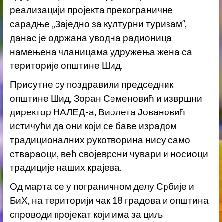
реализацији пројекта прекограничне
сарадње „Заједно за културни туризам“,
данас је одржана уводна радионица
намењена чланицама удружења жена са
територије општине Шид.
Присутне су поздравили председник
општине Шид, Зоран Семеновић и извршни
директор НАЛЕД-а, Виолета Јовановић
истичући да они који се баве израдом
традиционалних рукотворина нису само
ствараоци, већ својеврсни чувари и носиоци
традиције наших крајева.
Од марта се у пограничном делу Србије и
БиХ, на територији чак 18 градова и општина
спроводи пројекат који има за циљ