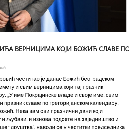
ИЋА ВЕРНИЦИМА КОЈИ БОЖИЋ СЛАВЕ П
овић
ровић честитао је данас Божић београдском
мету и свим верницима који тај празник
у. „У име Покрајинске владе и своје име, свим
и празник славе по грегоријанском календару,
ожић. Нека вам ови празнични дани који
 и љубави, и изнова подсете на заједништво и
шег друштва“, наводи се у честитки председника