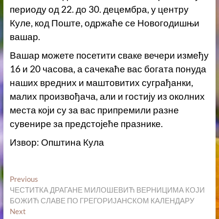
периоду од 22. до 30. децембра, у центру
Куле, код Поште, одржаће се Новогодишњи
вашар.
Вашар можете посетити сваке вечери између
16 и 20 часова, а сачекаће вас богата понуда
наших вредних и маштовитих суграђанки,
малих произвођача, али и гостију из околних
места који су за вас припремили разне
сувенире за предстојеће празнике.
Извор: Општина Кула
Кретање
Previous
Previous
post:
ЧЕСТИТКА ДРАГАНЕ МИЛОШЕВИЋ ВЕРНИЦИМА КОЈИ
чланка
БОЖИЋ СЛАВЕ ПО ГРЕГОРИЈАНСКОМ КАЛЕНДАРУ
Next
Next