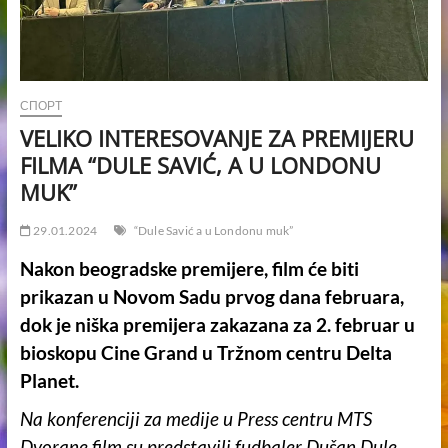
СПОРТ
VELIKO INTERESOVANJE ZA PREMIJERU
FILMA “DULE SAVIĆ, A U LONDONU
MUK”
29.01.2024
“Dule Savić a u Londonu muk”
Nakon beogradske premijere, film će biti
prikazan u Novom Sadu prvog dana februara,
dok je niška premijera zakazana za 2. februar u
bioskopu Cine Grand u Tržnom centru Delta
Planet.
Na konferenciji za medije u Press centru MTS
Dvorane film su predstavili fudbaler Dušan Dule