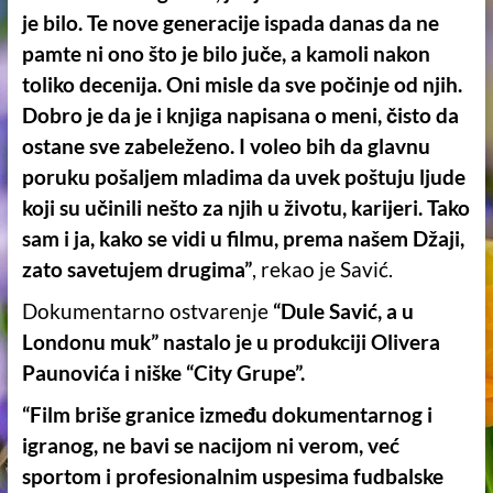
je bilo. Te nove generacije ispada danas da ne
pamte ni ono što je bilo juče, a kamoli nakon
toliko decenija. Oni misle da sve počinje od njih.
Dobro je da je i knjiga napisana o meni, čisto da
ostane sve zabeleženo. I voleo bih da glavnu
poruku pošaljem mladima da uvek poštuju ljude
koji su učinili nešto za njih u životu, karijeri. Tako
sam i ja, kako se vidi u filmu, prema našem Džaji,
zato savetujem drugima”
, rekao je Savić.
Dokumentarno ostvarenje
“Dule Savić, a u
Londonu muk” nastalo je u produkciji Olivera
Paunovića i niške “City Grupe”.
“Film briše granice između dokumentarnog i
igranog, ne bavi se nacijom ni verom, već
sportom i profesionalnim uspesima fudbalske