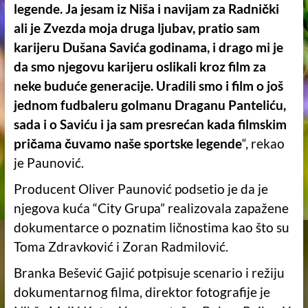
legende. Ja jesam iz Niša i navijam za Radnički
ali je Zvezda moja druga ljubav, pratio sam
karijeru Dušana Savića godinama, i drago mi je
da smo njegovu karijeru oslikali kroz film za
neke buduće generacije. Uradili smo i film o još
jednom fudbaleru golmanu Draganu Panteliću,
sada i o Saviću i ja sam presrećan kada filmskim
pričama čuvamo naše sportske legende
“, rekao
je Paunović.
Producent Oliver Paunović podsetio je da je
njegova kuća “City Grupa” realizovala zapažene
dokumentarce o poznatim ličnostima kao što su
Toma Zdravković i Zoran Radmilović.
Branka Bešević Gajić potpisuje scenario i režiju
dokumentarnog filma, direktor fotografije je