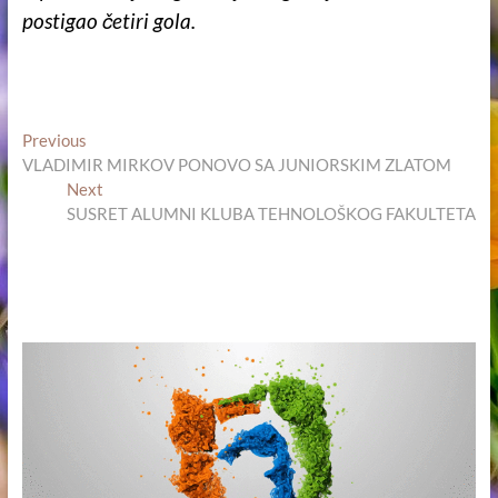
postigao četiri gola.
Кретање
Previous
Previous
post:
VLADIMIR MIRKOV PONOVO SA JUNIORSKIM ZLATOM
чланка
Next
Next
post:
SUSRET ALUMNI KLUBA TEHNOLOŠKOG FAKULTETA