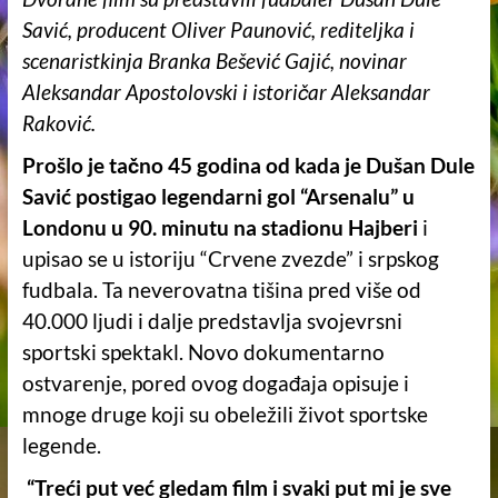
Savić, producent Oliver Paunović, rediteljka i
scenaristkinja Branka Bešević Gajić, novinar
Aleksandar Apostolovski i istoričar Aleksandar
Raković.
Prošlo je tačno 45 godina od kada je Dušan Dule
Savić postigao legendarni gol “Arsenalu” u
Londonu u 90. minutu na stadionu Hajberi
i
upisao se u istoriju “Crvene zvezde” i srpskog
fudbala. Ta neverovatna tišina pred više od
40.000 ljudi i dalje predstavlja svojevrsni
sportski spektakl. Novo dokumentarno
ostvarenje, pored ovog događaja opisuje i
mnoge druge koji su obeležili život sportske
legende.
“Treći put već gledam film i svaki put mi je sve