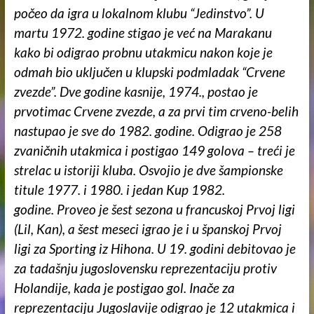
počeo da igra u lokalnom klubu “Jedinstvo”. U
martu 1972. godine stigao je već na Marakanu
kako bi odigrao probnu utakmicu nakon koje je
odmah bio uključen u klupski podmladak “Crvene
zvezde”. Dve godine kasnije, 1974., postao je
prvotimac Crvene zvezde, a za prvi tim crveno-belih
nastupao je sve do 1982. godine. Odigrao je 258
zvaničnih utakmica i postigao 149 golova – treći je
strelac u istoriji kluba. Osvojio je dve šampionske
titule 1977. i 1980. i jedan Kup 1982.
godine. Proveo je šest sezona u francuskoj Prvoj ligi
(Lil, Kan), a šest meseci igrao je i u španskoj Prvoj
ligi za Sporting iz Hihona. U 19. godini debitovao je
za tadašnju jugoslovensku reprezentaciju protiv
Holandije, kada je postigao gol. Inače za
reprezentaciju Jugoslavije odigrao je 12 utakmica i