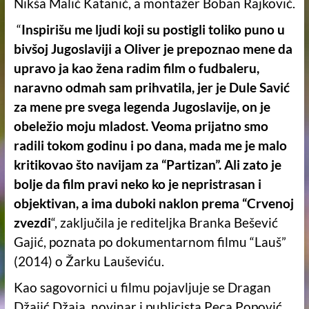
Nikša Malić Katanić, a montažer Boban Rajković.
“
Inspirišu me ljudi koji su postigli toliko puno u
bivšoj Jugoslaviji a Oliver je prepoznao mene da
upravo ja kao žena radim film o fudbaleru,
naravno odmah sam prihvatila, jer je Dule Savić
za mene pre svega legenda Jugoslavije, on je
obeležio moju mladost. Veoma prijatno smo
radili tokom godinu i po dana, mada me je malo
kritikovao što navijam za “Partizan”. Ali zato je
bolje da film pravi neko ko je nepristrasan i
objektivan, a ima duboki naklon prema “Crvenoj
zvezdi
“, zaključila je rediteljka Branka Bešević
Gajić, poznata po dokumentarnom filmu “Lauš”
(2014) o Žarku Lauševiću.
Kao sagovornici u filmu pojavljuje se Dragan
Džajić Džaja, novinar i publicista Peca Popović,