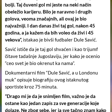
bolji. Taj čuveni gol mi jeste na neki način
obeležio karijeru. Bilo je naravno i drugih
golova, veoma značajnih, ali ovaj je bio
najvažniji. I dan danas živi taj gol, nakon 45
godina, a ja kažem da bih voleo da živi i 45
vekova”,
istakao je bivši fudbaler Dule Savić.
Savić ističe da je taj gol shvaćen i kao trijumf
čitave tadašnje Jugoslaviju, jer kako je ocenio
“ceo svet je bio okrenut ka nama”.
Dokumentarni film “Dule Savić, a u Londonu
muk” opisuje biografiju ovog istaknutog
sportiste kroz 75 minuta.
“Drago mi je da je snimljen film, važno je da
ostane kao jedan zapis za sve generacije koje
dolaze. Ne zbog sebe, jer ja sve tačno znam kako