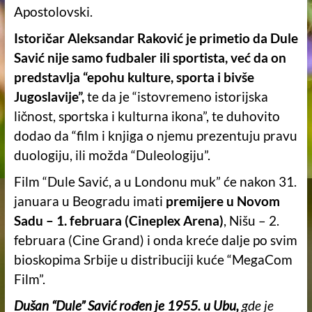
Apostolovski.
Istoričar Aleksandar Raković je primetio da Dule
Savić nije samo fudbaler ili sportista, već da on
predstavlja “epohu kulture, sporta i bivše
Jugoslavije”,
te da je “istovremeno istorijska
ličnost, sportska i kulturna ikona”, te duhovito
dodao da “film i knjiga o njemu prezentuju pravu
duologiju, ili možda “Duleologiju”.
Film “Dule Savić, a u Londonu muk” će nakon 31.
januara u Beogradu imati
premijere u Novom
Sadu – 1. februara (Cineplex Arena)
, Nišu – 2.
februara (Cine Grand) i onda kreće dalje po svim
bioskopima Srbije u distribuciji kuće “MegaCom
Film”.
Dušan “Dule” Savić rođen je 1955. u Ubu,
gde je