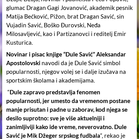
glumac Dragan Gagi Jovanović, akademik pesnik
Matija Bećković, Pižon, brat Dragan Savić, sin
Vujadin Savić, Boško Đurovski, Neđa
Milosavljević, kao i Partizanovci i reditelj Emir
Kusturica.
Novinar i pisac knjige “Dule Savić” Aleksandar
Apostolovski
navodi da je Dule Savić simbol
popularnosti, njegov volej se i dalje izučava na
sportskim školama i akademijama.
“
Dule zapravo predstavlja fenomen
popularnosti, jer umesto da vremenom postane
manje prisutan i padne u zaborav, kod njega se
desilo suprotno: sve je više aktuelniji i
zanimljiviji kako ide vreme, neverovatno. Dule
Savić je Mik Džeger srpskog fudbala
“, rekao je