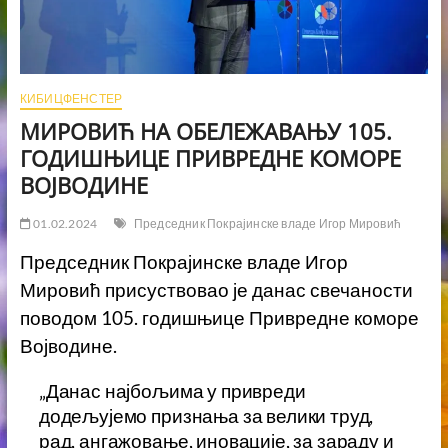
КИБИЦФЕНСТЕР
МИРОВИЋ НА ОБЕЛЕЖАВАЊУ 105.
ГОДИШЊИЦЕ ПРИВРЕДНЕ КОМОРЕ
ВОЈВОДИНЕ
01.02.2024
Председник Покрајинске владе Игор Мировић
Председник Покрајинске владе Игор
Мировић присуствовао је данас свечаности
поводом 105. годишњице Привредне коморе
Војводине.
„Данас најбољима у привреди
додељујемо признања за велики труд,
рад, ангажовање, иновације, за зараду и