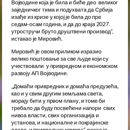
Војводине која је била и биће део великог
заједничког тима и подухвата да Србија
изађе из кризе у којој је била до пре
седам-осам година, и да до краја 2027.
утростручи бруто друштвени производ“,
истакао је Мировић.
Мировић је овом приликом изразио
велико поштовање за све људе који су
учествовали у привредном и економском
развоју АП Војводине.
„Домаћи привредник и домаћа предузећа,
као и у свим другим земљама света,
морају бити у првом плану, и томе би
требало да буду посвећени напори свих
нивоа власти, свих организација и
установа, и националне и покрајинске
владе, и привредних комора“, рекао је