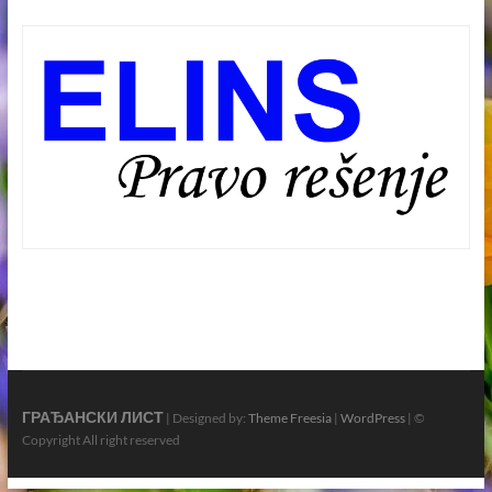
ГРАЂАНСКИ ЛИСТ
| Designed by:
Theme Freesia
|
WordPress
| ©
Copyright All right reserved