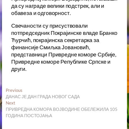
да су награде велики подстрек, али и
обавеза и oдговорност.
Свечаности су присуствовали
потпредседник Покрајинске владе Бранко
Ћурчић, покрајинска секретарка за
финансије Смиљка Јовановић,
представници Привредне коморе Србије,
Привредне коморе Републике Српске и
други.
Кретање
Previous
Previous
post:
ДАНАС ЈЕ ДАН ГРАДА НОВОГ САДА
чланка
Next
Next
post:
ПРИВРЕДНА КОМОРА ВОЈВОДИНЕ ОБЕЛЕЖИЛА 105
ГОДИНА ПОСТОЈАЊА