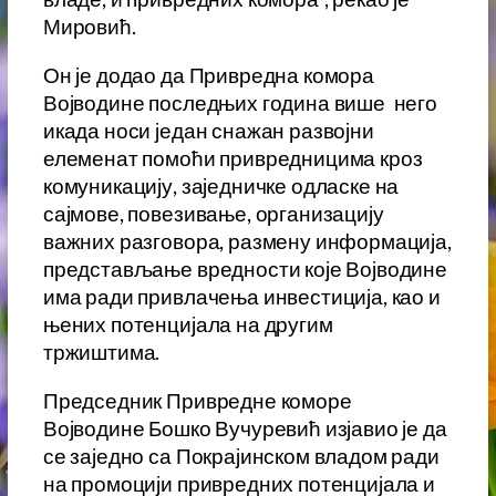
Мировић.
Он је додао да Привредна комора
Војводине последњих година више него
икада носи један снажан развојни
елеменат помоћи привредницима кроз
комуникацију, заједничке одласке на
сајмове, повезивање, организацију
важних разговора, размену информација,
представљање вредности које Војводине
има ради привлачења инвестиција, као и
њених потенцијала на другим
тржиштима.
Председник Привредне коморе
Војводине Бошко Вучуревић изјавио је да
се заједно са Покрајинском владом ради
на промоцији привредних потенцијала и