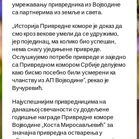
умрежавању привредника из Војводине
са партнерима из земље и света.
„Историја Привредне коморе је доказ да
смо кроз векове умели да се удружимо,
јер појединац, ма колико био успешан,
нема снагу уједињене привреде.
Ослушкујемо потребе привреде и заједно
са Привредном комором Србије делујемо
како бисмо посебно били усмерени ка
чланству из АП Војводине“, рекао је
Вучуревић.
Најуспешнијим привредницима на
данашњој свечаности су додељене
годишње награде Привредне коморе
Војводине „Коста Миросављевић“ за
значајна привредна остварења у