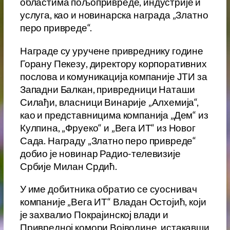
областима пољопривреде, индустрије и
услуга, као и новинарска награда „Златно
перо привреде“.
Награде су уручене привреднику године
Горану Пекезу, директору корпоративних
послова и комуникација компаније ЈТИ за
Западни Балкан, привредници Наташи
Силађи, власници Винарије „Алхемија“,
као и представницима компанија „Дем“ из
Кулпина, „Фруеко“ и „Вега ИТ“ из Новог
Сада. Награду „Златно перо привреде“
добио је новинар Радио-телевизије
Србије Милан Срдић.
У име добитника обратио се суоснивач
компаније „Вега ИТ“ Владан Остојић, који
је захвалио Покрајинској влади и
Привредној комори Војводине, истакавши