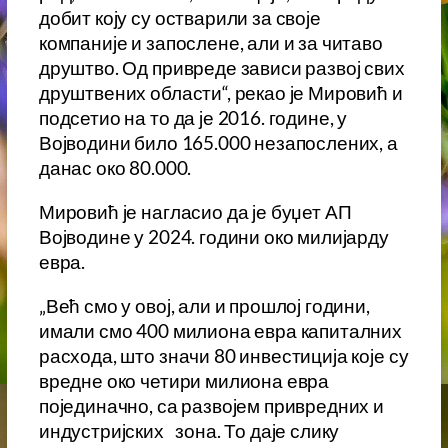
добит коју су остварили за своје
компаније и запослене, али и за читаво
друштво. Од привреде зависи развој свих
друштвених области“, рекао је Мировић и
подсетио на то да је 2016. године, у
Војводини било 165.000 незапослених, а
данас око 80.000.
Мировић је нагласио да је буџет АП
Војводине у 2024. години око милијарду
евра.
„Већ смо у овој, али и прошлој години,
имали смо 400 милиона евра капиталних
расхода, што значи 80 инвестиција које су
вредне око четири милиона евра
појединачно, са развојем привредних и
индустријских зона. То даје слику