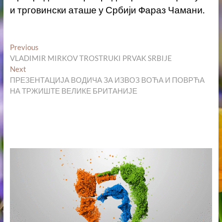
и трговински аташе у Србији Фараз Чамани.
Кретање
Previous
Previous
post:
VLADIMIR MIRKOV TROSTRUKI PRVAK SRBIJE
чланка
Next
Next
post:
ПРЕЗЕНТАЦИЈА ВОДИЧА ЗА ИЗВОЗ ВОЋА И ПОВРЋА
НА ТРЖИШТЕ ВЕЛИКЕ БРИТАНИЈЕ