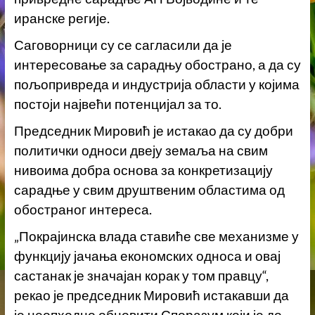
иранске регије.
Саговорници су се сагласили да је
интересовање за сарадњу обострано, а да су
пољопривреда и индустрија области у којима
постоји највећи потенцијал за то.
Председник Мировић је истакао да су добри
политички односи двеју земаља на свим
нивоима добра основа за конкретизацију
сарадње у свим друштвеним областима од
обостраног интереса.
„Покрајинска влада ставиће све механизме у
функцију јачања економских односа и овај
састанак је значајан корак у том правцу“,
рекао је председник Мировић истакавши да
је неопходно обновити Споразум који је до