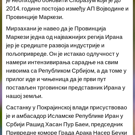
2014. године постојао између АП Војводине и
Провинције Маркези.
Мирзахани је навео да је Провинција
Маркези једна од најважнијих регија Ирана
јер је средиште развоја индустрије и
пољопривреде. Он је истакао одлучност у
намери интензивирања сарадње на свим
нивоима са Републиком Србијом, а да томе у
прилог иде и чињеница да је први пут
постављен трговински представник Ирана у
нашој земљи.
Састанку у Покрајинској влади присуствовао
је и амбасадор Исламске Републике Иран у
Србији Рашид Хасан Пур Баеи, председник
Привредне коморе Града Арака Насер Беуки