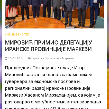
КИБИЦФЕНСТЕР
МИРОВИЋ ПРИМИО ДЕЛЕГАЦИЈУ
ИРАНСКЕ ПРОВИНЦИЈЕ МАРКЕЗИ
20.02.2024
иранска Провинција Маркeзи
Председник Покрајинске владе Игор
Мировић састао се данас са замеником
гувернера за економске послове и
регионални развој иранске Провинције
Маркeзи Хасаном Мирзаханијем, са којим је
разговарао о могућностима интензивирања
привредне сарадње АП Војводине и те