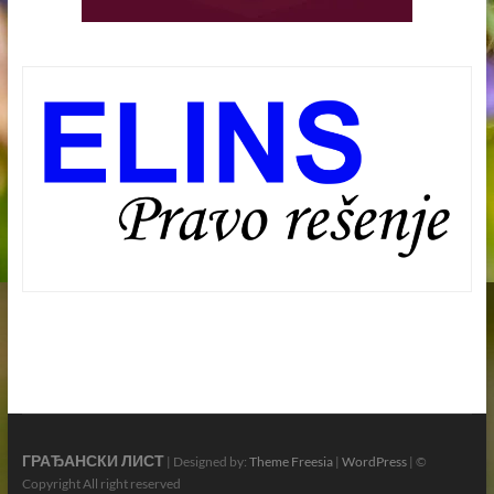
ГРАЂАНСКИ ЛИСТ
| Designed by:
Theme Freesia
|
WordPress
| ©
Copyright All right reserved