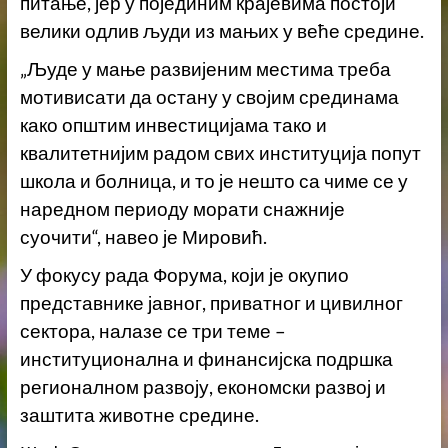
питање, јер у појединим крајевима постоји
велики одлив људи из мањих у веће средине.
„Људе у мање развијеним местима треба
мотивисати да остану у својим срединама
како општим инвестицијама тако и
квалитетнијим радом свих институција попут
школа и болница, и то је нешто са чиме се у
наредном периоду морати снажније
суочити“, навео је Мировић.
У фокусу рада Форума, који је окупио
представнике јавног, приватног и цивилног
сектора, налазе се три теме –
институционална и финансијска подршка
регионалном развоју, економски развој и
заштита животне средине.