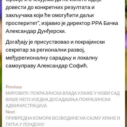
довести до конкретних резултата и
закључака који ће омогућити даљи
просперитет“, изјавио је директор РРА Бачка
Александар Дунђерски.
Догађају је присуствовао и покрајински
секретар за регионални развој,
међурегионалну сарадњу и локалну
самоуправу Александар Софић.
Кретање
Previous
Previous
post:
МИРОВИЋ: ПОКРАЈИНСКА ВЛАДА УЛАЖЕ У НОВИ САД
чланка
ВИШЕ НЕГО ИЈЕДНА ДОСАДАШЊА ПОКРАЈИНСКА
АДМИНИСТРАЦИЈА
Next
Next
post:
ПРИВРЕДНА КОМОРА ВОЈВОДИНЕ НА САЈМУ ХРАНЕ И
ПИЋА У ЛОНДОНУ