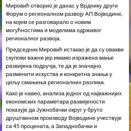
Мировић отворио је данас у Врднику други
Форум о регионалном развоју АП Војводине,
на којем се разговарало о новим
могућностима и моделима одрживог
регионалног развоја.
Председник Мировић истакао је да су овакви
скупови важни јер имамо изражена мање
развијена подручја, те да је значајно
разменити искуства и конкретна знања у
циљу смањења регионалних разлика.
Како је навео, анализа једног од најважнијих
економских параметара развијености
показује да Јужнобачки округ у бруто
друштвеном производу Војводине учествује
са 45 процената, а Западнобачки и