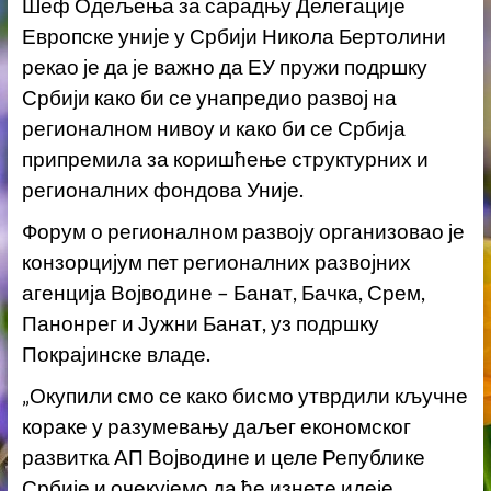
Шеф Одељења за сарадњу Делегације
Европске уније у Србији Никола Бертолини
рекао је да је важно да ЕУ пружи подршку
Србији како би се унапредио развој на
регионалном нивоу и како би се Србија
припремила за коришћење структурних и
регионалних фондова Уније.
Форум о регионалном развоју организовао је
конзорцијум пет регионалних развојних
агенција Војводине – Банат, Бачка, Срем,
Панонрег и Јужни Банат, уз подршку
Покрајинске владе.
„Окупили смо се како бисмо утврдили кључне
кораке у разумевању даљег економског
развитка АП Војводине и целе Републике
Србије и очекујемо да ће изнете идеје