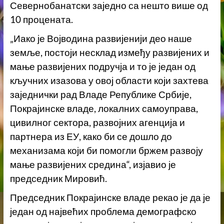
Севернобанатски заједно са нешто више од
10 процената.
„Иако је Војводина развијенији део наше
земље, постоји несклад између развијених и
мање развијених подручја и то је један од
кључних изазова у овој области који захтева
заједнички рад Владе Републике Србије,
Покрајинске владе, локалних самоуправа,
цивилног сектора, развојних агенција и
партнера из ЕУ, како би се дошло до
механизама који би помогли бржем развоју
мање развијених средина“, изјавио је
председник Мировић.
Председник Покрајинске владе рекао је да је
један од највећих проблема демографско