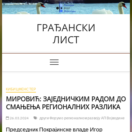
Skip
to
content
ГРАЂАНСКИ
ЛИСТ
КИБИЦФЕНСТЕР
МИРОВИЋ: ЗАЈЕДНИЧКИМ РАДОМ ДО
СМАЊЕЊА РЕГИОНАЛНИХ РАЗЛИКА
26.03.2024
други Форум о регионалном развоју АП Војводине
Председник Покрајинске владе Игор