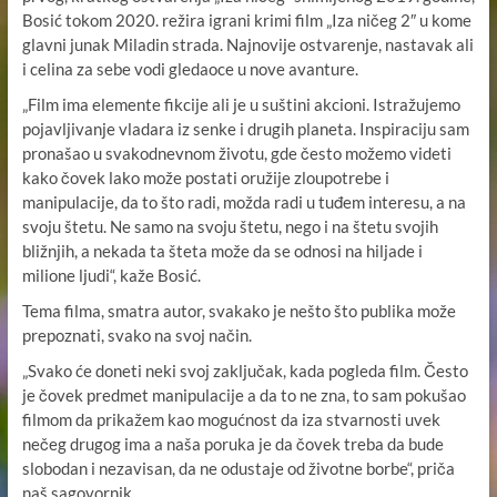
Bosić tokom 2020. režira igrani krimi film „Iza ničeg 2″ u kome
glavni junak Miladin strada. Najnovije ostvarenje, nastavak ali
i celina za sebe vodi gledaoce u nove avanture.
„Film ima elemente fikcije ali je u suštini akcioni. Istražujemo
pojavljivanje vladara iz senke i drugih planeta. Inspiraciju sam
pronašao u svakodnevnom životu, gde često možemo videti
kako čovek lako može postati oružije zloupotrebe i
manipulacije, da to što radi, možda radi u tuđem interesu, a na
svoju štetu. Ne samo na svoju štetu, nego i na štetu svojih
bližnjih, a nekada ta šteta može da se odnosi na hiljade i
milione ljudi“, kaže Bosić.
Tema filma, smatra autor, svakako je nešto što publika može
prepoznati, svako na svoj način.
„Svako će doneti neki svoj zaključak, kada pogleda film. Često
je čovek predmet manipulacije a da to ne zna, to sam pokušao
filmom da prikažem kao mogućnost da iza stvarnosti uvek
nečeg drugog ima a naša poruka je da čovek treba da bude
slobodan i nezavisan, da ne odustaje od životne borbe“, priča
naš sagovornik.