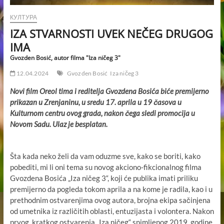
КУЛТУРА
IZA STVARNOSTI UVEK NEČEG DRUGOG
IMA
Gvozden Bosić, autor filma "Iza ničeg 3"
12.04.2024
Gvozden Bosić
Iza ničeg 3
Novi film Oreol tima i reditelja Gvozdena Bosića biće premijerno
prikazan u Zrenjaninu, u sredu 17. aprila u 19 časova u
Kulturnom centru ovog grada, nakon čega sledi promocija u
Novom Sadu. Ulaz je besplatan.
Šta kada neko želi da vam oduzme sve, kako se boriti, kako
pobediti, mi li oni tema su novog akciono-fikcionalnog filma
Gvozdena Bosića „Iza ničeg 3“, koji će publika imati priliku
premijerno da pogleda tokom aprila a na kome je radila, kao i u
prethodnim ostvarenjima ovog autora, brojna ekipa sačinjena
od umetnika iz različitih oblasti, entuzijasta i volontera. Nakon
prvog, kratkog ostvarenja „Iza ničeg“ snimljenog 2019. godine,