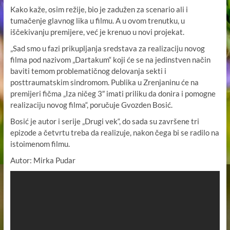
Kako kaže, osim režije, bio je zadužen za scenario ali i
tumačenje glavnog lika u filmu. A u ovom trenutku, u
iščekivanju premijere, već je krenuo u novi projekat.
„Sad smo u fazi prikupljanja sredstava za realizaciju novog
filma pod nazivom „Dartakum“ koji će se na jedinstven način
baviti temom problematičnog delovanja sekti i
posttraumatskim sindromom. Publika u Zrenjaninu će na
premijeri fičma „Iza ničeg 3″ imati priliku da donira i pomogne
realizaciju novog filma“, poručuje Gvozden Bosić.
Bosić je autor i serije „Drugi vek“, do sada su završene tri
epizode a četvrtu treba da realizuje, nakon čega bi se radilo na
istoimenom filmu.
Autor: Mirka Pudar