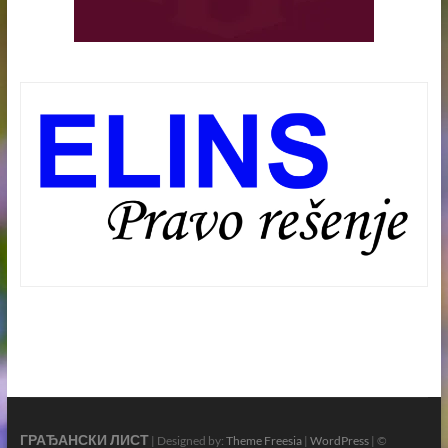
ГРАЂАНСКИ ЛИСТ
| Designed by:
Theme Freesia
|
WordPress
| ©