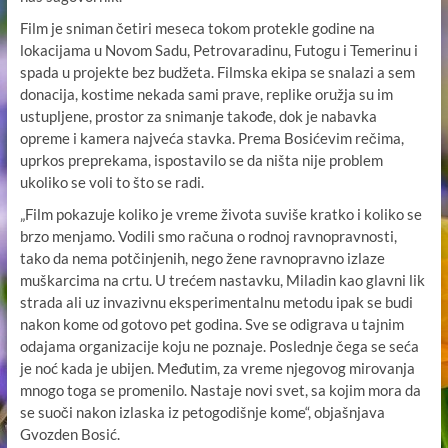
Film je sniman četiri meseca tokom protekle godine na
lokacijama u Novom Sadu, Petrovaradinu, Futogu i Temerinu i
spada u projekte bez budžeta. Filmska ekipa se snalazi a sem
donacija, kostime nekada sami prave, replike oružja su im
ustupljene, prostor za snimanje takođe, dok je nabavka
opreme i kamera najveća stavka. Prema Bosićevim rečima,
uprkos preprekama, ispostavilo se da ništa nije problem
ukoliko se voli to što se radi.
„Film pokazuje koliko je vreme života suviše kratko i koliko se
brzo menjamo. Vodili smo računa o rodnoj ravnopravnosti,
tako da nema potčinjenih, nego žene ravnopravno izlaze
muškarcima na crtu. U trećem nastavku, Miladin kao glavni lik
strada ali uz invazivnu eksperimentalnu metodu ipak se budi
nakon kome od gotovo pet godina. Sve se odigrava u tajnim
odajama organizacije koju ne poznaje. Poslednje čega se seća
je noć kada je ubijen. Međutim, za vreme njegovog mirovanja
mnogo toga se promenilo. Nastaje novi svet, sa kojim mora da
se suoči nakon izlaska iz petogodišnje kome“, objašnjava
Gvozden Bosić.