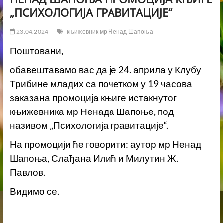
„ПСИХОЛОГИЈА ГРАВИТАЦИЈЕ“
23.04.2024
књижевник мр Ненад Шапоња
Поштовани,
обавештавамо вас да је 24. априла у Клубу
Трибине младих са почетком у 19 часова
заказана промоција књиге истакнутог
књижевника мр Ненада Шапоње, под
називом „Психологија гравитације“.
На промоцији ће говорити: аутор мр Ненад
Шапоња, Слађана Илић и Милутин Ж.
Павлов.
Видимо се.