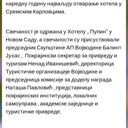
наредну годину најваљују отварање хотела у
Сремским Карловцима.
Свечаност је одржана у Хотелу „ Пупин“ у
Новом Саду, а свечаности су присуствовали
председник Скупштине АП Војводине Балинт
Јухас , Покрајински секретар за привреду и
туризам Ненад Иванишевић, директорица
Туристичке организације Војводине и
председница комисије за доделу награда
Наташа Павловић , представници
покрајинских институција, локалних
самоуправа , академске заједнице и
туристичке привреде.