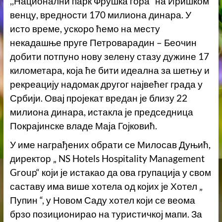
,,Национални парк Фрушка гора“ на Иришком
венцу, вредности 170 милиона динара. У
исто време, ускоро ћемо на месту
некадашње пруге Петроварадин – Беочин
добити потпуно нову зелену стазу дужине 17
километара, која ће бити идеална за шетњу и
рекреацију надомак другог највећег града у
Србији. Овај пројекат вредан је близу 22
милиона динара, истакла је председница
Покрајинске владе Маја Гојковић.
У име награђених обрати се Милосав Дуњић,
директор „ NS Hotels Hospitality Management
Group“ који је истакао да ова групација у свом
саставу има више хотела од којих је Хотел „
Пупин “, у Новом Саду хотел који се веома
брзо позиционирао на туристичкој мапи. За