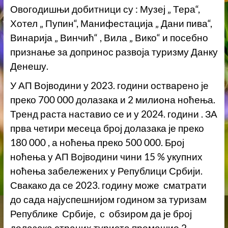
Овогодишњи добитници су : Музеј „ Тера“,
Хотел „ Пупин“, Манифестација „ Дани пива“,
Винарија „ Винчић“ , Вила „ Вико“ и посебно
признање за допринос развоја туризму Данку
Денешу.
У АП Војводини у 2023. години остварено је
преко 700 000 долазака и 2 милиона ноћења.
Тренд раста наставио се и у 2024. години . ЗА
прва четири месеца број долазака је преко
180 000 , а ноћења преко 500 000. Број
ноћења у АП Војводини чини 15 % укупних
ноћења забележених у Републици Србији.
Свакако да се 2023. годину може сматрати
до сада најуспешнијом годином за туризам
Републике Србије, с обзиром да је број