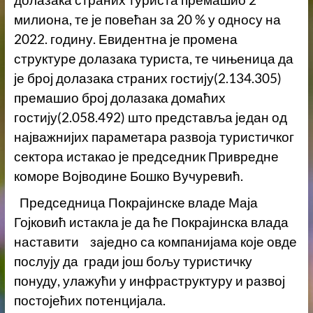
долазака страних туриста премашио 2
милиона, те је повећан за 20 % у односу на
2022. годину. Евидентна је промена
структуре долазака туриста, те чињеница да
је број долазака страних гостију(2.134.305)
премашио број долазака домаћих
гостију(2.058.492) што представља један од
најважнијих параметара развоја туристичког
сектора истакао је председник Привредне
коморе Војводине Бошко Вучуревић.
Председница Покрајинске владе Маја
Гојковић истакла је да ће Покрајинска влада
наставити заједно са компанијама које овде
послују да гради још бољу туристичку
понуду, улажући у инфраструктуру и развој
постојећих потенцијала.