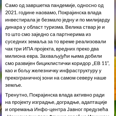
Само од завршетка пандемије, односно од
2021. године наовамо, Покрајинска влада
инвестирала је безмало једну и по милијарду
динара у област туризма. Велика ствар је и
то што смо заједно са партнерима из
суседних земаља за то време реализовали
чак три ИПА пројекта, вредних преко два
милиона евра. Захваљујући њима добили
смо развијен бициклистички коридор „ЕВ 11“,
као и бољу железничку инфраструктуру у
прекограничној зони на самом северу наше
земље.
Тренутно, Покрајинска влада активно ради
на пројекту изградње, доградње, адаптације
и опремања Инфо-центра Јавног предузећа