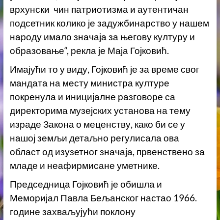
врхунски чин патриотизма и аутентичан
подсетник колико је задужбинарство у нашем
народу имало значаја за његову културу и
образовање“, рекла је Маја Гојковић.
Имајући то у виду, Гојковић је за време свог
мандата на месту министра културе
покренула и иницијалне разговоре са
директорима музејских установа на тему
израде Закона о меценству, како би се у
нашој земљи детаљно регулисала ова
област од изузетног значаја, првенствено за
младе и неафирмисане уметнике.
Председница Гојковић је обишла и
Меморијал Павла Бељанског настао 1966.
године захваљујући поклону