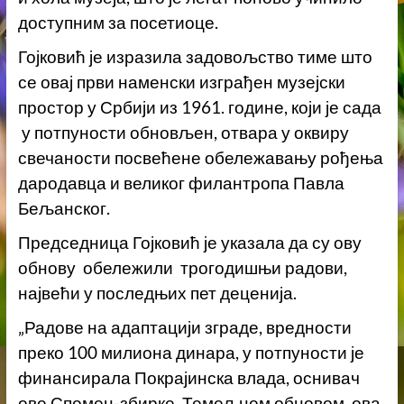
доступним за посетиоце.
Гојковић је изразила задовољство тиме што
се овај први наменски изграђен музејски
простор у Србији из 1961. године, који је сада
у потпуности обновљен, отвара у оквиру
свечаности посвећене обележавању рођења
дародавца и великог филантропа Павла
Бељанског.
Председница Гојковић је указала да су ову
обнову обележили трогодишњи радови,
највећи у последњих пет деценија.
„Радове на адаптацији зграде, вредности
преко 100 милиона динара, у потпуности је
финансирала Покрајинска влада, оснивач
ове Спомен-збирке. Темељном обновом, ова