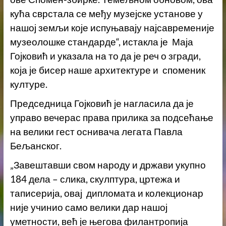
кућа сврстала се међу музејске установе у
нашој земљи које испуњавају најсавременије
музеолошке стандарде“, истакла је Маја
Гојковић и указала на то да је реч о згради,
која је бисер наше архитектуре и споменик
културе.
Председница Гојковић је нагласила да је
управо вечерас права прилика за подсећање
на велики гест оснивача легата Павла
Бељанског.
„Завештавши свом народу и држави укупно
184 дела – слика, скулптура, цртежа и
таписерија, овај дипломата и колекционар
није учинио само велики дар нашој
уметности, већ је његова филантропија