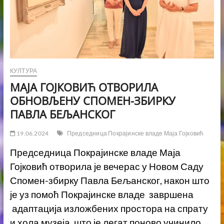
КУЛТУРА
MАЈА ГОЈКОВИЋ ОТВОРИЛА
ОБНОВЉЕНУ СПОМЕН-ЗБИРКУ
ПАВЛА БЕЉАНСКОГ
19.06.2024
Председница Покрајинске владе Маја Гојковић
Председница Покрајинске владе Маја
Гојковић отворила је вечерас у Новом Саду
Спомен-збирку Павла Бељанског, након што
је уз помоћ Покрајинске владе завршена
адаптација изложбених простора на спрату
и хола музеја, што је легат поново учинило