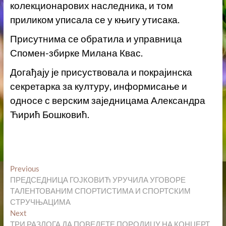
колекционарових наследника, и том
приликом уписала се у књигу утисака.
Присутнима се обратила и управница
Спомен-збирке Милана Квас.
Догађају је присуствовала и покрајинска
секретарка за културу, информисање и
односе с верским заједницама Александра
Ћирић Бошковић.
Кретање
Previous
Previous
post:
ПРЕДСЕДНИЦА ГОЈКОВИЋ УРУЧИЛА УГОВОРЕ
чланка
ТАЛЕНТОВАНИМ СПОРТИСТИМА И СПОРТСКИМ
СТРУЧЊАЦИМА
Next
Next
post:
ТРИ РАЗЛОГА ДА ПОВЕДЕТЕ ПОРОДИЦУ НА КОНЦЕРТ