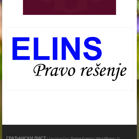
ГРАЂАНСКИ ЛИСТ
| Designed by:
Theme Freesia
|
WordPress
| ©