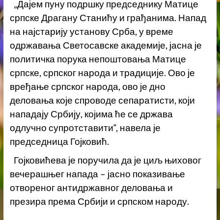
„Дајем пуну подршку председнику Матице
српске Драгану Станићу и грађанима. Напад
на најстарију установу Срба, у време
одржавања Светосавске академије, јасна је
политичка порука непоштовања Матице
српске, српског народа и традиције. Ово је
вређање српског народа, ово је дно
деловања које спроводе сепаратисти, који
нападају Србију, којима ће се држава
одлучно супротставити“, навела је
председница Гојковић.
Гојковићева је поручила да је циљ њиховог
вечерашњег напада – јасно показивање
отвореног антидржавног деловања и
презира према Србији и српском народу.