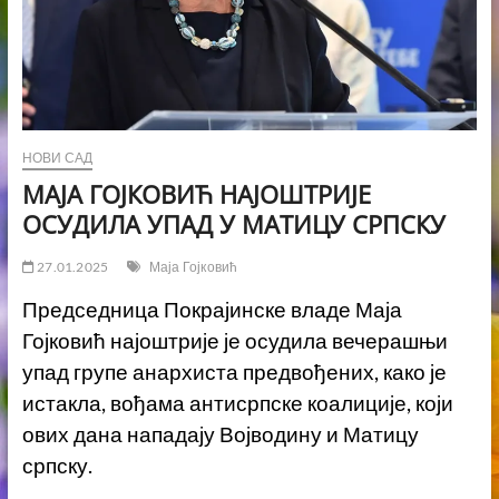
НОВИ САД
МАЈА ГОЈКОВИЋ НАЈОШТРИЈЕ
ОСУДИЛА УПАД У МАТИЦУ СРПСКУ
27.01.2025
Маја Гојковић
Председница Покрајинске владе Маја
Гојковић најоштрије је осудила вечерашњи
упад групе анархиста предвођених, како је
истакла, вођама антисрпске коалиције, који
ових дана нападају Војводину и Матицу
српску.