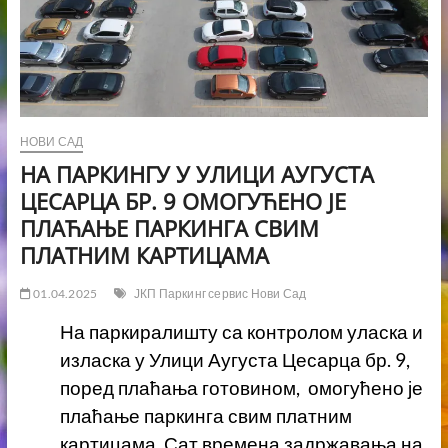
НОВИ САД
НА ПАРКИНГУ У УЛИЦИ АУГУСТА
ЦЕСАРЦА БР. 9 ОМОГУЋЕНО ЈЕ
ПЛАЋАЊЕ ПАРКИНГА СВИМ
ПЛАТНИМ КАРТИЦАМА
01.04.2025
ЈКП Паркинг сервис Нови Сад
На паркиралишту са контролом уласка и
изласка у Улици Аугуста Цесарца бр. 9,
поред плаћања готовином, омогућено је
плаћање паркинга свим платним
картицама. Сат времена задржавања на