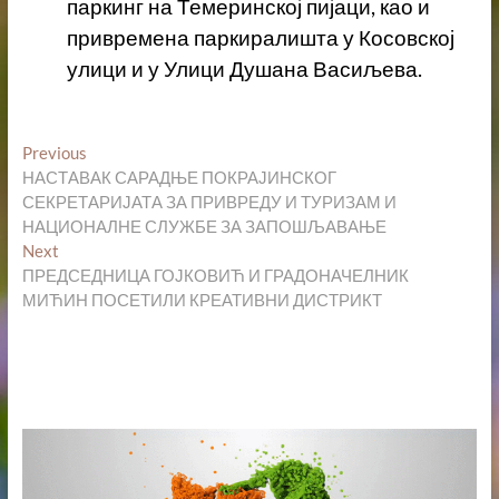
паркинг на Темеринској пијаци, као и
привремена паркиралишта у Косовској
улици и у Улици Душана Васиљева.
Кретање
Previous
Previous
post:
НАСТАВАК САРАДЊЕ ПОКРАЈИНСКОГ
чланка
СЕКРЕТАРИЈАТА ЗА ПРИВРЕДУ И ТУРИЗАМ И
НАЦИОНАЛНЕ СЛУЖБЕ ЗА ЗАПОШЉАВАЊЕ
Next
Next
post:
ПРЕДСЕДНИЦА ГОЈКОВИЋ И ГРАДОНАЧЕЛНИК
МИЋИН ПОСЕТИЛИ КРЕАТИВНИ ДИСТРИКТ