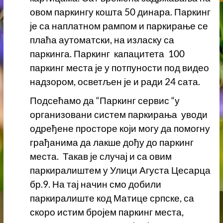
овом паркингу кошта 50 динара. Паркинг
је са наплатном рампом и паркирање се
плаћа аутоматски, на изласку са
паркинга. Паркинг капацитета 100
паркинг места је у потпуности под видео
надзором, осветљен је и ради 24 сата.
Подсећамо да “Паркинг сервис “у
организовани систем паркирања уводи
одређене просторе који могу да помогну
грађанима да лакше дођу до паркинг
места. Такав је случај и са овим
паркиралиштем у Улици Агуста Цесарца
бр.9. На тај начин смо добили
паркиралиште код Матице српске, са
скоро истим бројем паркинг места,